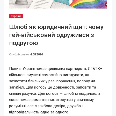
Україна
Шлюб як юридичний щит: чому
гей-військовий одружився з
подругою
Опубліковано
4.08.2026
Поки в Україні немає цивільних партнерств, ЛГБТК+
військові змушені самостійно вигадувати, як
захистити близьких у разі поранення, полону чи
загибелі. Для когось це довіреності, заповіти та
спільні рахунки. Для когось — шлюб із людиною, з
якою немає романтичних стосунків у звичному
розумінні, але є глибока довіра, дружба і
відповідальність одне за одного.