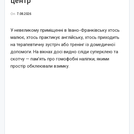
центр
On
7.08.2026
У невеликому приміщенні в Івано-Франківську хтось
малює, хтось практикує англійську, хтось приходить
на терапевтичну зустріч або тренінг із домедичної
допомоги. На вікнах досі видно сліди суперклею та
скотчу — пам’ять про гомофобні наліпки, якими
простір обклеювали взимку.