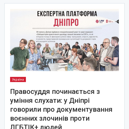
Україна
Правосуддя починається з
уміння слухати: у Дніпрі
говорили про документування
воєнних злочинів проти
ЛГБТІК+ людей