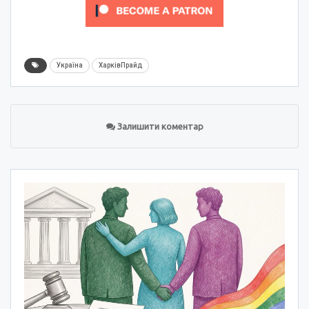
Україна
ХарківПрайд
Залишити коментар