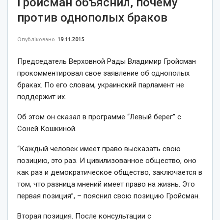
Гройсман объяснил, почему
против однополых браков
Опубліковано
19.11.2015
Председатель Верховной Рады Владимир Гройсман
прокомментировал свое заявление об однополых
браках. По его словам, украинский парламент не
поддержит их.
Об этом он сказал в программе “Левый берег” с
Соней Кошкиной.
“Каждый человек имеет право высказать свою
позицию, это раз. И цивилизованное общество, оно
как раз и демократическое общество, заключается в
том, что разница мнений имеет право на жизнь. Это
первая позиция”, – пояснил свою позицию Гройсман.
Вторая позиция. После консультации с