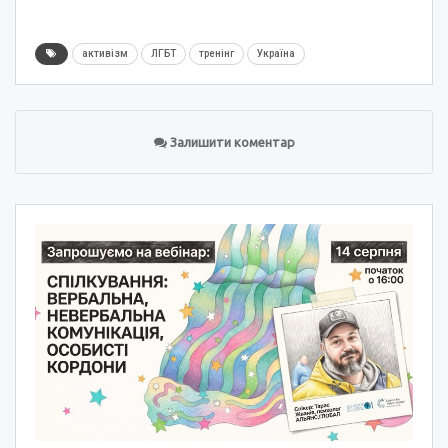
активізм
ЛГБТ
тренінг
Україна
Залишити коментар