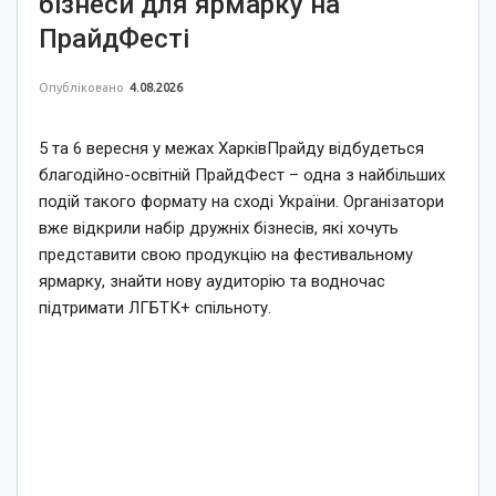
бізнеси для ярмарку на
ПрайдФесті
Опубліковано
4.08.2026
5 та 6 вересня у межах ХарківПрайду відбудеться
благодійно-освітній ПрайдФест – одна з найбільших
подій такого формату на сході України. Організатори
вже відкрили набір дружніх бізнесів, які хочуть
представити свою продукцію на фестивальному
ярмарку, знайти нову аудиторію та водночас
підтримати ЛГБТК+ спільноту.