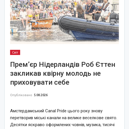
Світ
Прем’єр Нідерландів Роб Єттен
закликав квірну молодь не
приховувати себе
Опубліковано
5.08.2026
Амстердамський Canal Pride цього року знову
перетворив міські канали на велике веселкове свято.
Десятки яскраво оформлених човнів, музика, тисячі