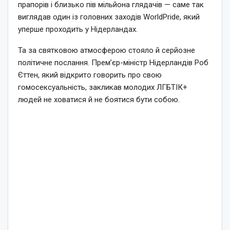
прапорів і близько пів мільйона глядачів — саме так
виглядав один із головних заходів WorldPride, який
уперше проходить у Нідерландах.
Та за святковою атмосферою стояло й серйозне
політичне послання. Прем’єр-міністр Нідерландів Роб
Єттен, який відкрито говорить про свою
гомосексуальність, закликав молодих ЛГБТІК+
людей не ховатися й не боятися бути собою.