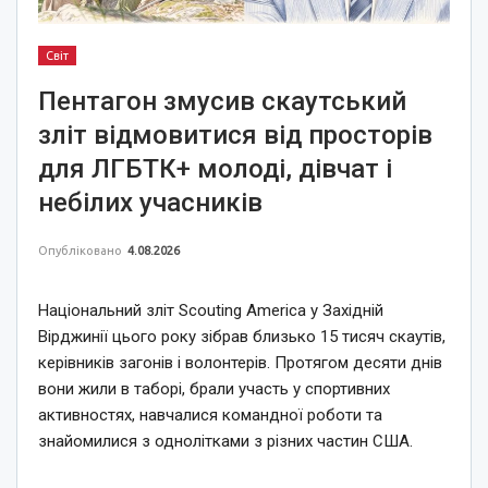
Світ
Пентагон змусив скаутський
зліт відмовитися від просторів
для ЛГБТК+ молоді, дівчат і
небілих учасників
Опубліковано
4.08.2026
Національний зліт Scouting America у Західній
Вірджинії цього року зібрав близько 15 тисяч скаутів,
керівників загонів і волонтерів. Протягом десяти днів
вони жили в таборі, брали участь у спортивних
активностях, навчалися командної роботи та
знайомилися з однолітками з різних частин США.