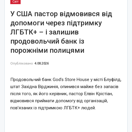
Світ
У США пастор відмовився від
допомоги через підтримку
ЛГБТК+ – і залишив
продовольчий банк із
порожніми полицями
Опубліковано
4.08.2026
Продовольчий банк God’s Store House у місті Блуфілд,
штат Західна Вірджинія, опинився майже без запасів
після того, як його керівник, пастор Елвін Крістіан,
відмовився приймати допомогу від організацій,
пов’язаних із підтримкою ЛГБТК+ людей.