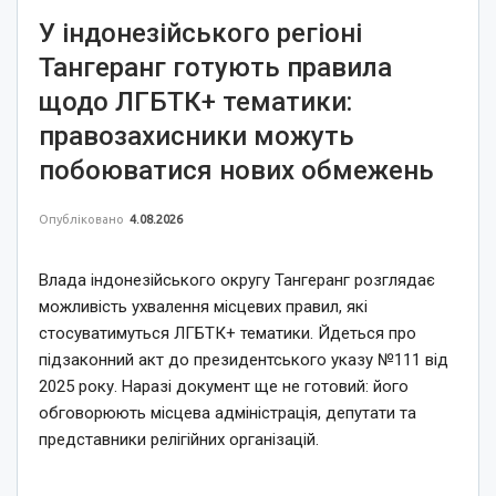
У індонезійського регіоні
Тангеранг готують правила
щодо ЛГБТК+ тематики:
правозахисники можуть
побоюватися нових обмежень
Опубліковано
4.08.2026
Влада індонезійського округу Тангеранг розглядає
можливість ухвалення місцевих правил, які
стосуватимуться ЛГБТК+ тематики. Йдеться про
підзаконний акт до президентського указу №111 від
2025 року. Наразі документ ще не готовий: його
обговорюють місцева адміністрація, депутати та
представники релігійних організацій.