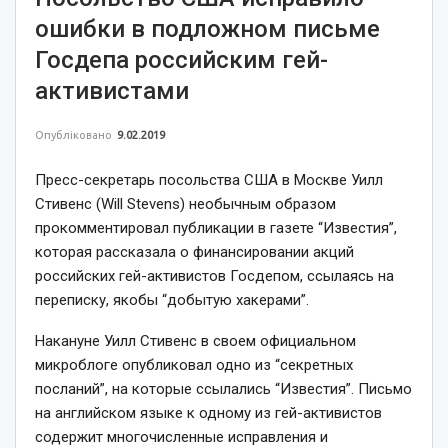
ошибки в подложном письме
Госдепа российским гей-
активистами
Опубліковано
9.02.2019
Пресс-секретарь посольства США в Москве Уилл
Стивенс (Will Stevens) необычным образом
прокомментировал публикации в газете “Известия”,
которая рассказала о финансировании акций
российских гей-активистов Госдепом, ссылаясь на
переписку, якобы “добытую хакерами”.
Накануне Уилл Стивенс в своем официальном
микроблоге опубликовал одно из “секретных
посланий”, на которые ссылались “Известия”. Письмо
на английском языке к одному из гей-активистов
содержит многочисленные исправления и