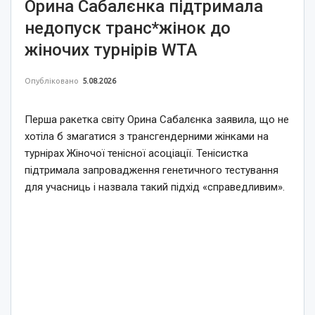
Орина Сабалєнка підтримала
недопуск транс*жінок до
жіночих турнірів WTA
Опубліковано
5.08.2026
Перша ракетка світу Орина Сабалєнка заявила, що не
хотіла б змагатися з трансгендерними жінками на
турнірах Жіночої тенісної асоціації. Тенісистка
підтримала запровадження генетичного тестування
для учасниць і назвала такий підхід «справедливим».