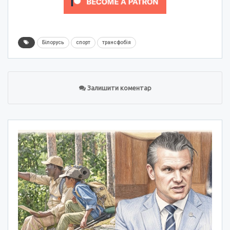
Білорусь
спорт
трансфобія
Залишити коментар