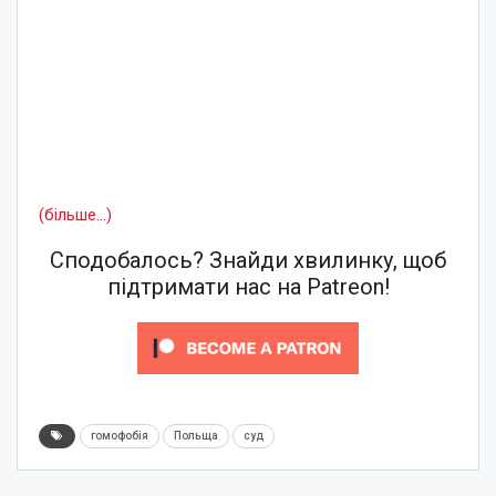
(більше…)
Сподобалось? Знайди хвилинку, щоб
підтримати нас на Patreon!
гомофобія
Польща
суд