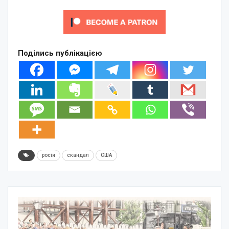
Поділись публікацією
росія
скандал
США