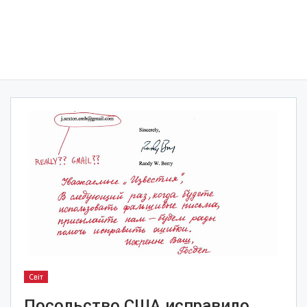
Світ
Посольство США исправило