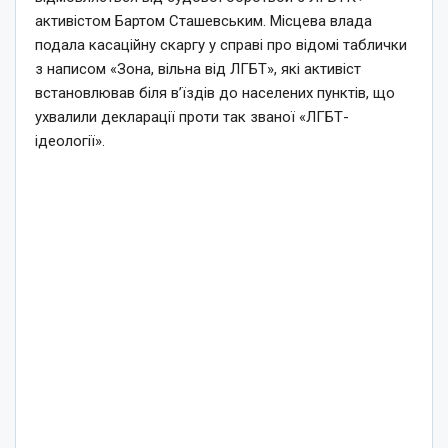
активістом Бартом Сташевським. Місцева влада
подала касаційну скаргу у справі про відомі таблички
з написом «Зона, вільна від ЛГБТ», які активіст
встановлював біля в’їздів до населених пунктів, що
ухвалили декларації проти так званої «ЛГБТ-
ідеології».