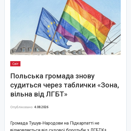
Світ
Польська громада знову
судиться через таблички «Зона,
вільна від ЛГБТ»
Опубліковано
4.08.2026
Громада Тушув-Народови на Підкарпатті не
відмовляється від судової боротьби з ЛГБТК+