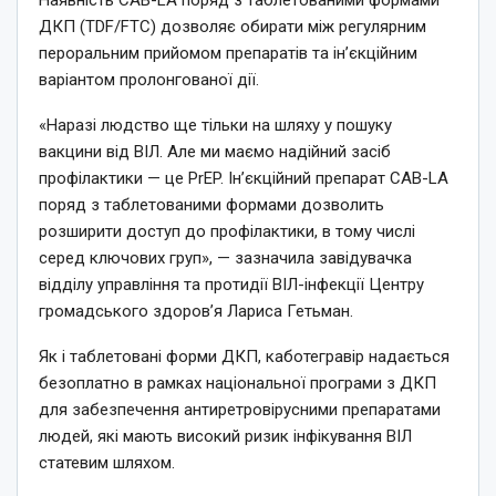
ДКП (TDF/FTC) дозволяє обирати між регулярним
пероральним прийомом препаратів та ін’єкційним
варіантом пролонгованої дії.
«Наразі людство ще тільки на шляху у пошуку
вакцини від ВІЛ. Але ми маємо надійний засіб
профілактики — це PrEP. Інʼєкційний препарат CAB-LA
поряд з таблетованими формами дозволить
розширити доступ до профілактики, в тому числі
серед ключових груп», — зазначила завідувачка
відділу управління та протидії ВІЛ-інфекції Центру
громадського здоровʼя Лариса Гетьман.
Як і таблетовані форми ДКП, каботегравір надається
безоплатно в рамках національної програми з ДКП
для забезпечення антиретровірусними препаратами
людей, які мають високий ризик інфікування ВІЛ
статевим шляхом.