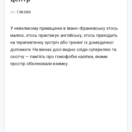
On
7.08.2026
У невеликому приміщенні в Івано-Франківську хтось
малює, хтось практикує англійську, хтось приходить
на терапевтичну зустріч або тренінг із домедичної
допомоги. На вікнах досі видно сліди суперклею та
скотчу — пам’ять про гомофобні наліпки, якими
простір обклеювали взимку.