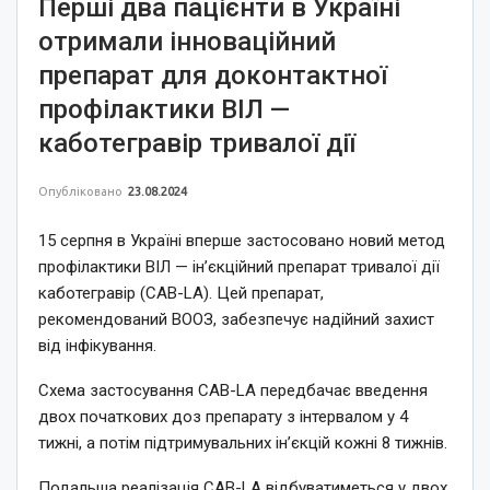
Перші два пацієнти в Україні
отримали інноваційний
препарат для доконтактної
профілактики ВІЛ —
каботегравір тривалої дії
Опубліковано
23.08.2024
15 серпня в Україні вперше застосовано новий метод
профілактики ВІЛ — ін’єкційний препарат тривалої дії
каботегравір (CAB-LA). Цей препарат,
рекомендований ВООЗ, забезпечує надійний захист
від інфікування.
Схема застосування CAB-LA передбачає введення
двох початкових доз препарату з інтервалом у 4
тижні, а потім підтримувальних ін’єкцій кожні 8 тижнів.
Подальша реалізація CAB-LA відбуватиметься у двох