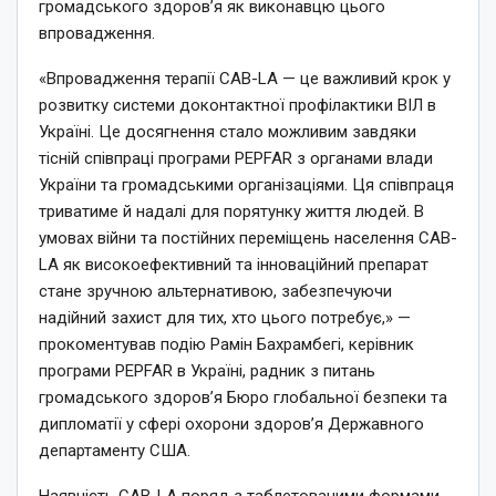
громадського здоров’я як виконавцю цього
впровадження.
«Впровадження терапії CAB-LA — це важливий крок у
розвитку системи доконтактної профілактики ВІЛ в
Україні. Це досягнення стало можливим завдяки
тісній співпраці програми PEPFAR з органами влади
України та громадськими організаціями. Ця співпраця
триватиме й надалі для порятунку життя людей. В
умовах війни та постійних переміщень населення CAB-
LA як високоефективний та інноваційний препарат
стане зручною альтернативою, забезпечуючи
надійний захист для тих, хто цього потребує,» —
прокоментував подію Рамін Бахрамбегі, керівник
програми PEPFAR в Україні, радник з питань
громадського здоров’я Бюро глобальної безпеки та
дипломатії у сфері охорони здоров’я Державного
департаменту США.
Наявність CAB-LA поряд з таблетованими формами