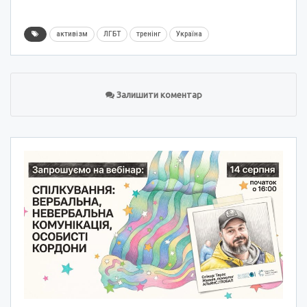
активізм
ЛГБТ
тренінг
Україна
Залишити коментар