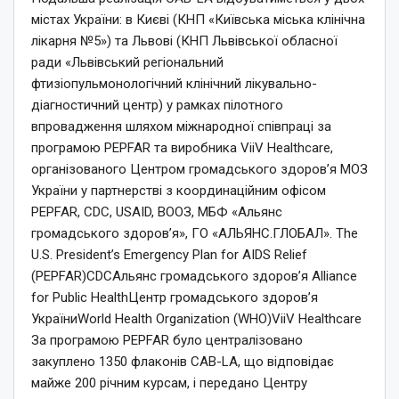
містах України: в Києві (КНП «Київська міська клінічна
лікарня №5») та Львові (КНП Львівської обласної
ради «Львівський регіональний
фтизіопульмонологічний клінічний лікувально-
діагностичний центр) у рамках пілотного
впровадження шляхом міжнародної співпраці за
програмою PEPFAR та виробника ViiV Healthcare,
організованого Центром громадського здоров’я МОЗ
України у партнерстві з координаційним офісом
PEPFAR, CDC, USAID, ВООЗ, МБФ «Альянс
громадського здоров’я», ГО «АЛЬЯНС.ГЛОБАЛ». The
U.S. President’s Emergency Plan for AIDS Relief
(PEPFAR)CDCАльянс громадського здоров’я Alliance
for Public HealthЦентр громадського здоров’я
УкраїниWorld Health Organization (WHO)ViiV Healthcare
За програмою PEPFAR було централізовано
закуплено 1350 флаконів CAB-LA, що відповідає
майже 200 річним курсам, і передано Центру