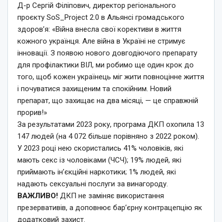
Д-р Сергій Філіпович, директор регіонального
проєкту SoS_Project 2.0 в Альянсі громадського
здоров’я: «Війна внесла свої корективи в життя
кожного українця. Але війна в Україні не стримує
інновації. З появою нового довгодіючого препарату
для профілактики ВІЛ, ми робимо ще один крок до
того, щоб кожен українець міг жити повноцінне життя
і почуватися захищеним та спокійним. Новий
препарат, що захищає на два місяці, — це справжній
прорив!»
За результатами 2023 року, програма ДКП охопила 13
147 людей (на 4 072 більше порівняно з 2022 роком).
У 2023 році нею скористались 41% чоловіків, які
мають секс із чоловіками (ЧСЧ); 19% людей, які
приймають ін’єкційні наркотики; 1% людей, які
надають сексуальні послуги за винагороду.
ВАЖЛИВО!
ДКП не заміняє використання
презервативів, а доповнює бар’єрну контрацепцію як
додатковий захист.