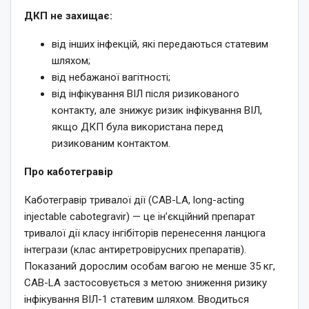
ДКП не захищає:
від інших інфекцій, які передаються статевим
шляхом;
від небажаної вагітності;
від інфікування ВІЛ після ризикованого
контакту, але знижує ризик інфікування ВІЛ,
якщо ДКП була використана перед
ризикованим контактом.
Про каботегравір
Каботегравір тривалої дії (СAB-LA, long-acting
injectable cabotegravir) — це ін’єкційний препарат
тривалої дії класу інгібіторів перенесення ланцюга
інтегрази (клас антиретровірусних препаратів).
Показаний дорослим особам вагою не менше 35 кг,
CAB-LA застосовується з метою зниження ризику
інфікування ВІЛ-1 статевим шляхом. Вводиться