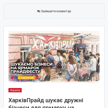
Залишити коментар
Україна
ХарківПрайд шукає дружні
бізнеси для ярмарку на