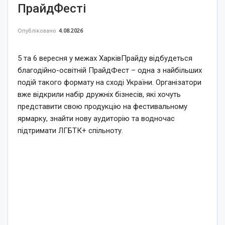
ПрайдФесті
Опубліковано
4.08.2026
5 та 6 вересня у межах ХарківПрайду відбудеться
благодійно-освітній ПрайдФест – одна з найбільших
подій такого формату на сході України. Організатори
вже відкрили набір дружніх бізнесів, які хочуть
представити свою продукцію на фестивальному
ярмарку, знайти нову аудиторію та водночас
підтримати ЛГБТК+ спільноту.