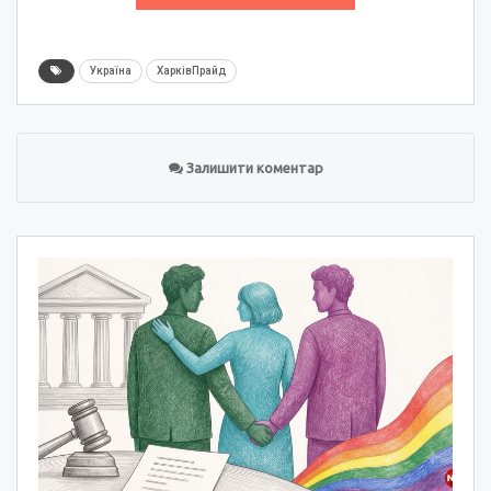
Україна
ХарківПрайд
Залишити коментар