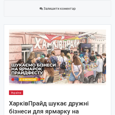
Залишити коментар
Україна
ХарківПрайд шукає дружні
бізнеси для ярмарку на