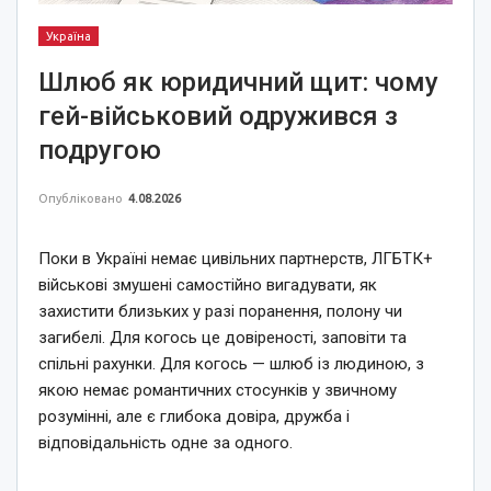
Україна
Шлюб як юридичний щит: чому
гей-військовий одружився з
подругою
Опубліковано
4.08.2026
Поки в Україні немає цивільних партнерств, ЛГБТК+
військові змушені самостійно вигадувати, як
захистити близьких у разі поранення, полону чи
загибелі. Для когось це довіреності, заповіти та
спільні рахунки. Для когось — шлюб із людиною, з
якою немає романтичних стосунків у звичному
розумінні, але є глибока довіра, дружба і
відповідальність одне за одного.