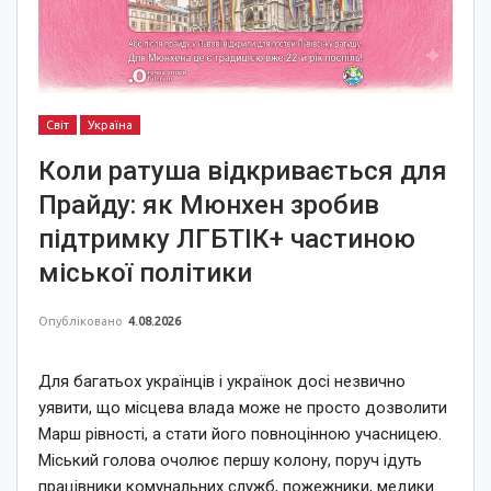
Світ
Україна
Коли ратуша відкривається для
Прайду: як Мюнхен зробив
підтримку ЛГБТІК+ частиною
міської політики
Опубліковано
4.08.2026
Для багатьох українців і українок досі незвично
уявити, що місцева влада може не просто дозволити
Марш рівності, а стати його повноцінною учасницею.
Міський голова очолює першу колону, поруч ідуть
працівники комунальних служб, пожежники, медики