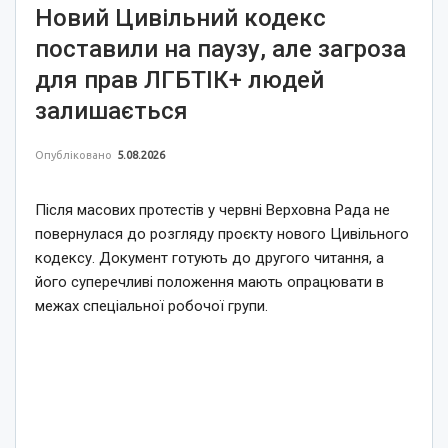
Новий Цивільний кодекс
поставили на паузу, але загроза
для прав ЛГБТІК+ людей
залишається
Опубліковано
5.08.2026
Після масових протестів у червні Верховна Рада не
повернулася до розгляду проєкту нового Цивільного
кодексу. Документ готують до другого читання, а
його суперечливі положення мають опрацювати в
межах спеціальної робочої групи.