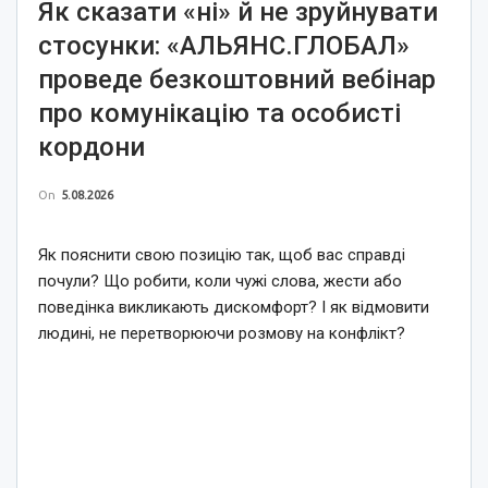
Як сказати «ні» й не зруйнувати
стосунки: «АЛЬЯНС.ГЛОБАЛ»
проведе безкоштовний вебінар
про комунікацію та особисті
кордони
On
5.08.2026
Як пояснити свою позицію так, щоб вас справді
почули? Що робити, коли чужі слова, жести або
поведінка викликають дискомфорт? І як відмовити
людині, не перетворюючи розмову на конфлікт?