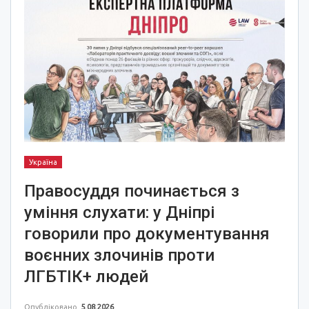
Україна
Правосуддя починається з
уміння слухати: у Дніпрі
говорили про документування
воєнних злочинів проти
ЛГБТІК+ людей
Опубліковано
5.08.2026