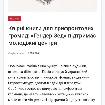
Україна
Квірні книги для прифронтових
громад: «Гендер Зед» підтримає
молодіжні центри
Опубліковано
5.08.2026
Повномасштабна війна руйнує не лише будинки,
школи та бібліотеки. Росія знищує й український
культурний простір — книжкові фонди, видавничу
інфраструктуру, доступ людей до літератури.
Особливо гостро це відчувають прифронтові
громади, де навіть невеликий читацький куточок
може стати місцем тиші, підтримки й відчуття зв’язку