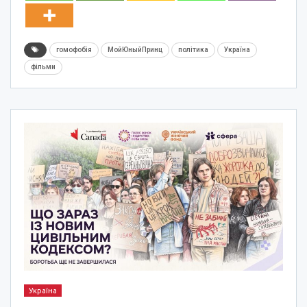
гомофобія
МойЮныйПринц
політика
Україна
фільми
Україна