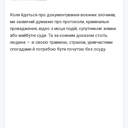
Коли йдеться про документування воєнних злочинів,
ми зазвичай думаємо про протоколи, кримінальні
провадження, відео з місця подій, супутникові знімки
або майбутні суди. Та за кожним доказом стоїть
людина — зі своєю травмою, страхом, уривчастими
спогадами й потребою бути почутою без осуду.