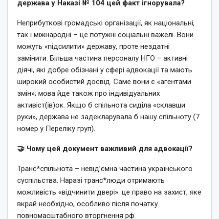
держава у Наказі № 104 цей факт ігнорувала?
Неприбуткові громадські організації, як національні,
так і міжнародні – це потужні соціальні важелі. Вони
можуть «підсилити» державу, проте нездатні
замінити. Більша частина персоналу НГО – активні
діячі, які добре обізнані у сфері адвокації та мають
широкий особистий досвід. Саме вони є «агентами
змін»; мова йде також про індивідуальних
активіст(ів)ок. Якщо б спільнота сиділа «склавши
руки», держава не задекларувала б нашу спільноту (7
номер у Переліку груп).
🤝 Чому цей документ важливий для адвокації?
Транс*спільнота – невід’ємна частина українського
суспільства. Наразі транс*люди отримають
можливість «відчинити двері»: це право на захист, яке
вкрай необхідно, особливо після початку
повномасштабного вторгнення рф.