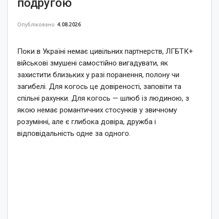
подругою
Опубліковано
4.08.2026
Поки в Україні немає цивільних партнерств, ЛГБТК+
військові змушені самостійно вигадувати, як
захистити близьких у разі поранення, полону чи
загибелі. Для когось це довіреності, заповіти та
спільні рахунки. Для когось — шлюб із людиною, з
якою немає романтичних стосунків у звичному
розумінні, але є глибока довіра, дружба і
відповідальність одне за одного.