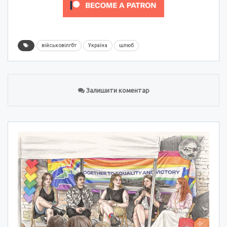
військовілгбт
Україна
шлюб
Залишити коментар