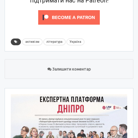
підтримати нас на Patreon!
активізм
література
Україна
Залишити коментар