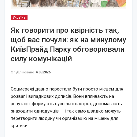
Україна
Як говорити про квірність так,
щоб вас почули: як на минулому
КиївПрайд Парку обговорювали
силу комунікацій
Опубліковано
4.08.2026
Соцмережі давно перестали бути просто місцем для
розваг і випадкових дописів. Вони впливають на
репутації, формують суспільні настрої, допомагають
знаходити однодумців — і так само швидко можуть
перетворити людину чи організацію на мішень для
критики.