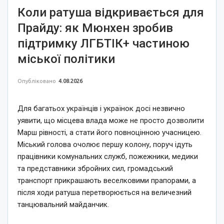
Коли ратуша відкривається для
Прайду: як Мюнхен зробив
підтримку ЛГБТІК+ частиною
міської політики
Опубліковано
4.08.2026
Для багатьох українців і українок досі незвично
уявити, що місцева влада може не просто дозволити
Марш рівності, а стати його повноцінною учасницею.
Міський голова очолює першу колону, поруч ідуть
працівники комунальних служб, пожежники, медики
та представники збройних сил, громадський
транспорт прикрашають веселковими прапорами, а
після ходи ратуша перетворюється на величезний
танцювальний майданчик.