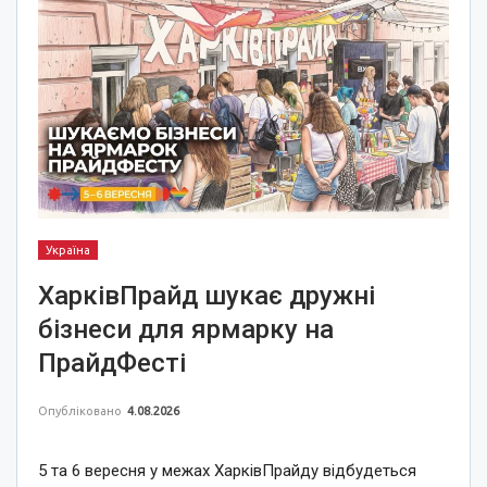
Україна
ХарківПрайд шукає дружні
бізнеси для ярмарку на
ПрайдФесті
Опубліковано
4.08.2026
5 та 6 вересня у межах ХарківПрайду відбудеться