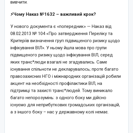
вивчити.
⚡️Чому Наказ №1632 – важливий крок?
У нового документа є «попередник» — Наказ від
08.02.2013 № 104 «Про затвердження Переліку та
Критеріїв визначення груп підвищеного ризику щодо
інфікування ВІЛ». У ньому йшла мова про групи
підвищеного ризику щодо інфікування ВІЛ, серед
яких транс*люди взагалі не згадувались. Саме
існування спільноти не декларувалось; проте багато
правозахисних НГО і міжнародних організацій робили
акцент на необхідності профілактики ВІЛ, на
підтримці та захисті транс*людей. Тому виникало
багато непорозумінь: з одного боку ми дійсно
існуємо для неприбуткових громадських організацій,
а з іншого боку – нас у державному колі немає.