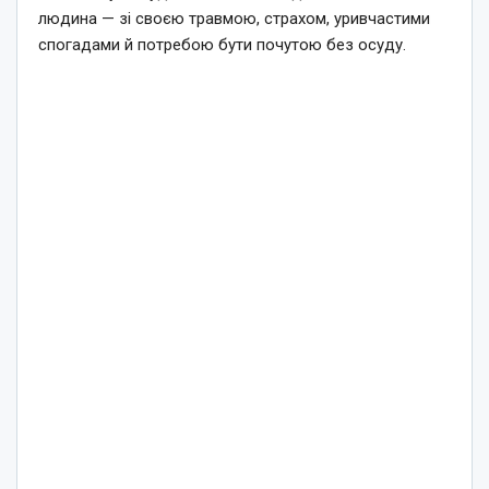
людина — зі своєю травмою, страхом, уривчастими
спогадами й потребою бути почутою без осуду.