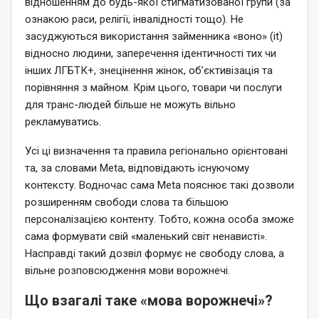
відношенням до будь-якої стигматизованої групи (за
ознакою раси, релігії, інвалідності тощо). Не
засуджуються використання займенника «воно» (it)
відносно людини, заперечення ідентичності тих чи
інших ЛГБТК+, знецінення жінок, об’єктивізація та
порівняння з майном. Крім цього, товари чи послуги
для транс-людей більше не можуть вільно
рекламуватись.
Усі ці визначення та правила регіонально орієнтовані
та, за словами Meta, відповідають існуючому
контексту. Водночас сама Meta пояснює такі дозволи
розширенням свободи слова та більшою
персоналізацією контенту. Тобто, кожна особа зможе
сама формувати свій «маленький світ ненависті».
Насправді такий дозвіл формує не свободу слова, а
вільне розповсюдження мови ворожнечі.
Що взагалі таке «мова ворожнечі»?