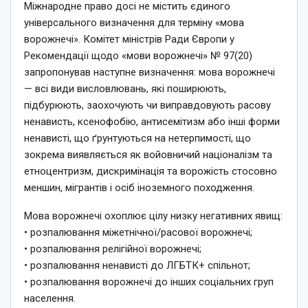
Міжнародне право досі не містить єдиного
універсального визначення для терміну «мова
ворожнечі». Комітет міністрів Ради Європи у
Рекомендації щодо «мови ворожнечі» № 97(20)
запропонував наступне визначення: мова ворожнечі
— всі види висловлювань, які поширюють,
підбурюють, заохочують чи виправдовують расову
ненависть, ксенофобію, антисемітизм або інші форми
ненависті, що ґрунтуються на нетерпимості, що
зокрема виявляється як войовничий націоналізм та
етноцентризм, дискримінація та ворожість стосовно
меншин, мігрантів і осіб іноземного походження.
Мова ворожнечі охоплює цілу низку негативних явищ:
• розпалювання міжетнічної/расової ворожнечі;
• розпалювання релігійної ворожнечі;
• розпалювання ненависті до ЛГБТК+ спільнот;
• розпалювання ворожнечі до інших соціальних груп
населення.