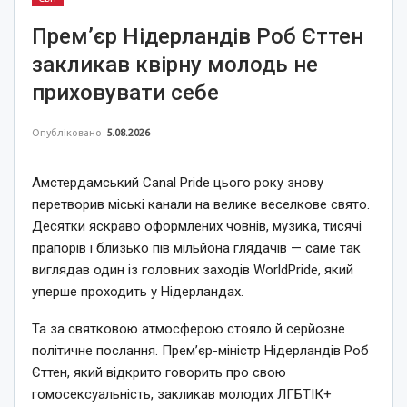
Прем’єр Нідерландів Роб Єттен
закликав квірну молодь не
приховувати себе
Опубліковано
5.08.2026
Амстердамський Canal Pride цього року знову
перетворив міські канали на велике веселкове свято.
Десятки яскраво оформлених човнів, музика, тисячі
прапорів і близько пів мільйона глядачів — саме так
виглядав один із головних заходів WorldPride, який
уперше проходить у Нідерландах.
Та за святковою атмосферою стояло й серйозне
політичне послання. Прем’єр-міністр Нідерландів Роб
Єттен, який відкрито говорить про свою
гомосексуальність, закликав молодих ЛГБТІК+