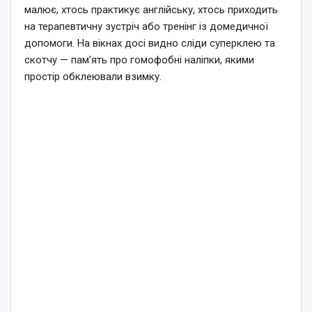
малює, хтось практикує англійську, хтось приходить
на терапевтичну зустріч або тренінг із домедичної
допомоги. На вікнах досі видно сліди суперклею та
скотчу — пам’ять про гомофобні наліпки, якими
простір обклеювали взимку.