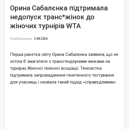
Орина Сабалєнка підтримала
недопуск транс*жінок до
жіночих турнірів WTA
Опубліковано
5.08.2026
Перша ракетка світу Орина Сабалєнка заявила, що не
хотіла б змагатися з трансгендерними жінками на
турнірах Жіночої тенісної асоціації. Тенісистка
підтримала запровадження генетичного тестування
для учасниць і назвала такий підхід «справедливим».