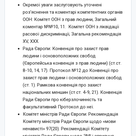
Окремої уваги заслуговують уточнені
роз’яснення та коментарі компетентних органів
ООН: Комітет ООН з прав людини, Загальний
коментар №№10, 11. Комітет ООН з ліквідації
расової дискримінації, Загальна рекомендація
XV, ХХХ.
Рада Європи: Конвенція про захист прав
людини і основоположних свобод
(Європейська конвенція з прав людини) (ст.ст.
8-10, 14, 17). Протокол №12 до Конвенції про
захист прав людини і основоположних свобод
(ст. 1). Рамкова конвенція про захист
національних меншин (ст.ст. 4-9, 21). Конвенція
Ради Європи про кіберзлочинність та
факультативний Протокол до неї.
Комітет міністрів Ради Європи: Рекомендація
Комітету міністрів Ради Європи щодо «мови
ненависті» 97(20). Рекомендації Комітету
міністрів Ради Європи щодо ЗМІ і сприяння