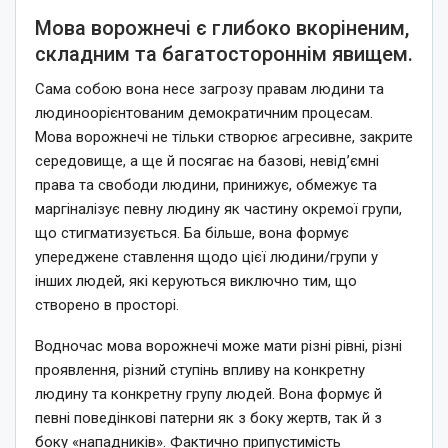
Мова ворожнечі є глибоко вкоріненим,
складним та багатостороннім явищем.
Сама собою вона несе загрозу правам людини та
людиноорієнтованим демократичним процесам.
Мова ворожнечі не тільки створює агресивне, закрите
середовище, а ще й посягає на базові, невід’ємні
права та свободи людини, принижує, обмежує та
маргіналізує певну людину як частину окремої групи,
що стигматизується. Ба більше, вона формує
упереджене ставлення щодо цієї людини/групи у
інших людей, які керуються виключно тим, що
створено в просторі.
Водночас мова ворожнечі може мати різні рівні, різні
проявлення, різний ступінь впливу на конкретну
людину та конкретну групу людей. Вона формує й
певні поведінкові патерни як з боку жертв, так й з
боку «нападників». Фактично припустимість