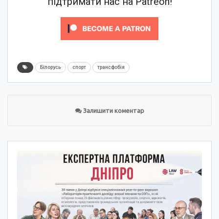
підтримати нас на Patreon!
Білорусь
спорт
трансфобія
Залишити коментар