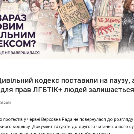
ивільний кодекс поставили на паузу, 
 для прав ЛГБТІК+ людей залишаєтьс
08.2026
х протестів у червні Верховна Рада не повернулася до розгляду
ьного кодексу. Документ готують до другого читання, а його су
ють опрацювати в межах спеціальної робочої групи.