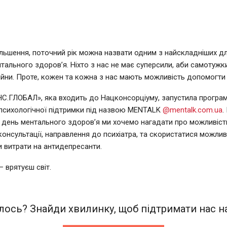
ільшення, поточний рік можна назвати одним з найскладніших д
нтального здоров’я. Ніхто з нас не має суперсили, аби самотужк
війни. Проте, кожен та кожна з нас мають можливість допомогти 
С.ГЛОБАЛ», яка входить до Нацконсорціуму, запустила програ
психологічної підтримки під назвою MENTALK
@mentalk.com.ua
.
день ментального здоров’я ми хочемо нагадати про можливіст
 консультації, направлення до психіатра, та скористатися можли
 витрати на антидепресанти.
— врятуєш світ.
ось? Знайди хвилинку, щоб підтримати нас на