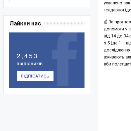
ухвалено зак
гендерної іде
☝️ За прогно
Лайкни нас
допомоги у з
від 14 до 34 
з 5 (де 1 – в
дослідження в
2,453
вживають алк
ПІДПІСНИКІВ
аби полегшит
ПІДПІСАТИСЬ