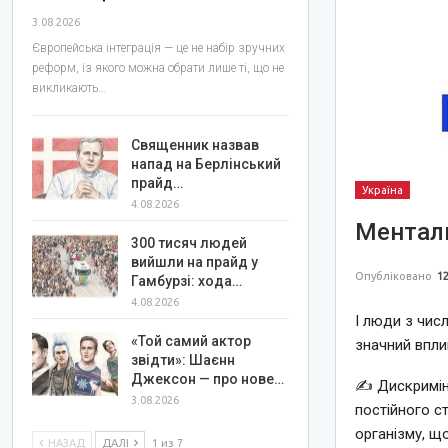
3.08.2026
Європейська інтеграція — це не набір зручних
реформ, із якого можна обрати лише ті, що не
викликають…
Священник назвав
напад на Берлінський
прайд…
Україна
4.08.2026
Ментал
300 тисяч людей
вийшли на прайд у
Опубліковано
12
Гамбурзі: хода…
4.08.2026
І люди з чис
«Той самий актор
значний впли
звідти»: Шаєнн
Джексон — про нове…
✍️ Дискримін
3.08.2026
постійного с
організму, щ
НАЗАД
ДАЛІ
1 из 7