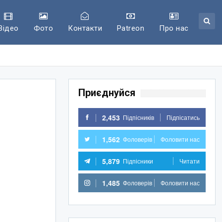
Відео
Фото
Контакти
Patreon
Про нас
Приєднуйся
2,453
Підпісників
Підпісатись
1,562
Фоловерів
Фоловити нас
5,879
Підпісники
Читати
1,485
Фоловерів
Фоловити нас