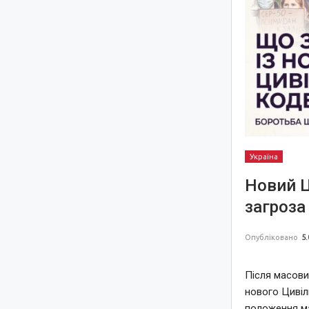
Україна
Новий Ц
загроза
Опубліковано
5.
Після масови
нового Цивіл
положення ма