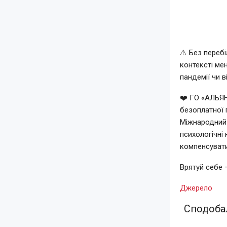
⚠️ Без переб
контексті ме
пандемії чи 
❤️ ГО «АЛЬЯН
безоплатної 
Міжнародний 
психологічні
компенсувати
Врятуй себе 
Джерело
Сподобал