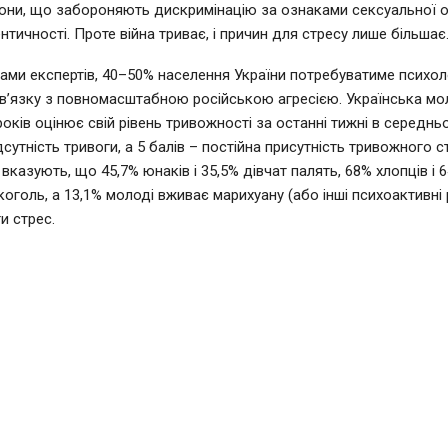
они, що забороняють дискримінацію за ознаками сексуальної ор
нтичності. Проте війна триває, і причин для стресу лише більшає
зами експертів, 40–50% населення України потребуватиме психол
в’язку з повномасштабною російською агресією. Українська мо
років оцінює свій рівень тривожності за останні тижні в середнь
ідсутність тривоги, а 5 балів – постійна присутність тривожного ст
казують, що 45,7% юнаків і 35,5% дівчат палять, 68% хлопців і 
оголь, а 13,1% молоді вживає марихуану (або інші психоактивні 
и стрес.