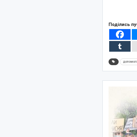
Поділись пу
допомог