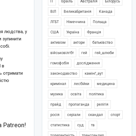
IT
Ізраїль
Австралія
Білорусь
ВІЛ
ВеликаБританія
Канада
ЛГБТ
Німеччина
Польща
ля людства, у
США
Україна
Франція
и зупинити
активізм
актори
батьківство
собі.
військовілгбт
гей
гей_шлюби
му
гомофобія
дослідження
 І в
ь отримати
законодавство
камінґ_аут
вістю
кримінал
лесбійки
медицина
музика
освіта
політика
прайд
пропаганда
релігія
росія
серіали
скандал
спорт
 Patreon!
статистика
суд
тв
толерантність
трансгендер