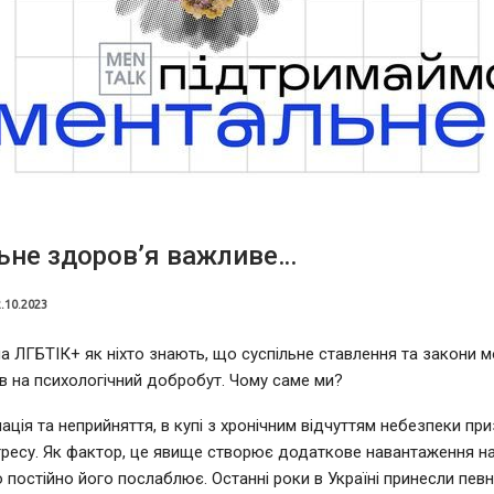
ьне здоров’я важливе…
.10.2023
ла ЛГБТІК+ як ніхто знають, що суспільне ставлення та закони 
в на психологічний добробут. Чому саме ми?
ація та неприйняття, в купі з хронічним відчуттям небезпеки пр
тресу. Як фактор, це явище створює додаткове навантаження на
о постійно його послаблює. Останні роки в Україні принесли певн