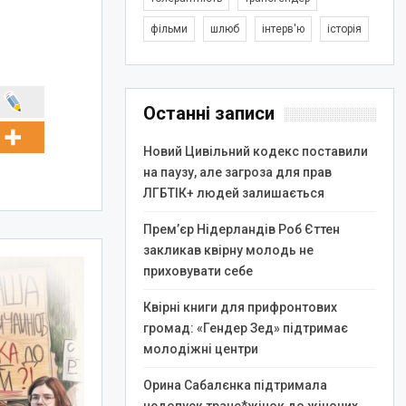
фільми
шлюб
інтерв'ю
історія
Останні записи
Новий Цивільний кодекс поставили
на паузу, але загроза для прав
ЛГБТІК+ людей залишається
Прем’єр Нідерландів Роб Єттен
закликав квірну молодь не
приховувати себе
Квірні книги для прифронтових
громад: «Гендер Зед» підтримає
молодіжні центри
Орина Сабалєнка підтримала