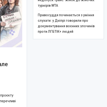
недопуск транс*жінок до жіночих
турнірів WTA
Правосуддя починається з уміння
слухати: у Дніпрі говорили про
документування воєнних злочинів
проти ЛГБТІК+ людей
але
я
 проєкту
перечливі