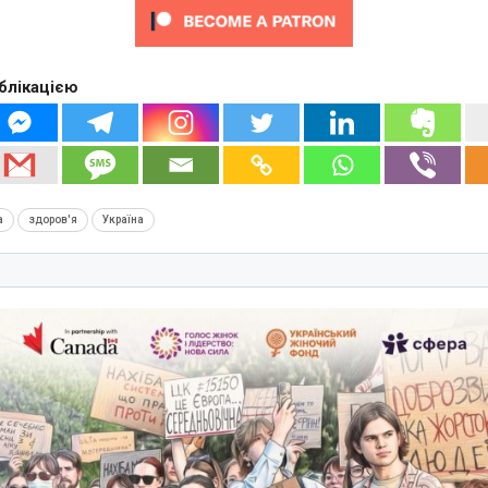
блікацією
а
здоров'я
Україна