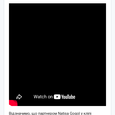
Відзначимо, що партнером Natisa Gogol у кліпі