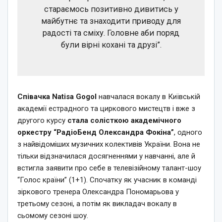
стараємось позитивно дивитись у
майбутнє та знаходити приводу для
радості та сміху. Головне аби поряд
були вірні кохані та друзі”.
Співачка Natisa Gogol
навчалася вокалу в Київській
академії естрадного та циркового мистецтв і вже з
другого курсу
стала солісткою академічного
оркестру “РадіоБенд Олександра Фокіна”
, одного
з найвідоміших музичних колективів України. Вона не
тільки відзначилася досягненнями у навчанні, але й
встигла заявити про себе в телевізійному талант-шоу
“Голос країни” (1+1). Спочатку як учасник в команді
зіркового тренера Олександра Пономарьова у
третьому сезоні, а потім як викладач вокалу в
сьомому сезоні шоу.