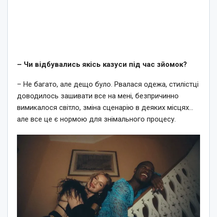
– Чи відбувались якісь казуси під час зйомок?
– Не багато, але дещо було. Рвалася одежа, стилістці
доводилось зашивати все на мені, безпричинно
вимикалося світло, зміна сценарію в деяких місцях…
але все це є нормою для знімального процесу.