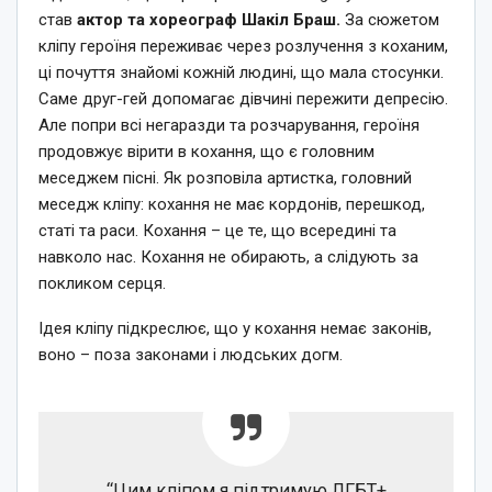
став
актор та хореограф Шакіл Браш.
За сюжетом
кліпу героїня переживає через розлучення з коханим,
ці почуття знайомі кожній людині, що мала стосунки.
Саме друг-гей допомагає дівчині пережити депресію.
Але попри всі негаразди та розчарування, героїня
продовжує вірити в кохання, що є головним
меседжем пісні. Як розповіла артистка, головний
меседж кліпу: кохання не має кордонів, перешкод,
статі та раси. Кохання – це те, що всередині та
навколо нас. Кохання не обирають, а слідують за
покликом серця.
Ідея кліпу підкреслює, що у кохання немає законів,
воно – поза законами і людських догм.
“Цим кліпом я підтримую ЛГБТ+