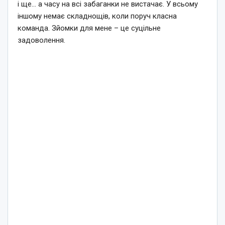
і ще… а часу на всі забаганки не вистачає. У всьому
іншому немає складнощів, коли поруч класна
команда. Зйомки для мене – це суцільне
задоволення.