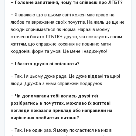
– Головне запитання, чому ти співаєш про ЛГБТ?
– Я вважаю що в цьому світі кожен має право на
любов та вираження своїх почуттів. На жаль це ще не
всюди сприймається як норма. Наразі в моєму
оточенні багато ЛГБТК+ друзів, які показують своїм
життям, що справжнє кохання не повинно мати
кордонів, форм та умов. Це мене і надихнуло!
– І багато друзів зі спільноти?
– Так, і я цьому дуже рада. Це дуже віддані та щирі
люди. Дружба з ними справжній подарунок.
– Чи допомагали тобі колись друзі-геї
розібратись в почуттях, можливо їх життєві
погляди показали приклад або направили на
вирішення особистих питань?
– Так, і не один раз. Я можу покластися на них в