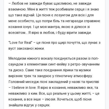
– Любов не завжди буває щасливою, не завжди
взаємною. Мені в житті теж розбивали серце і я знаю
що таке відчай. Ця пісня є лозунгом для всіх і для
мене особисто, що попри біль та негаразди справжнє
кохання існує. І це моя мантра, якою я ділюся зі
всесвітом… Я вірю в любов, і буду вірити завжди.
“Love for Real” – це пісня про щирі почуття, що лунає з
вуст закоханої жінки.
Мелодизм ніжного вокалу поєднується разом із поп-
саундом з елементами синт-вейву з ретро-звучанням
та диско. Саме таке поєднання лірики та музики
вирізняє трек та занурює у гіпнотичну атмосферу.
Головний меседж пісні закладений у назві та приспіві
– I believe in love. Я вірю в кохання, неважливо яке, та
неважливо з ким. Все, що реальне у цьому житті, – це
кохання, а все інше – ілюзія. Хочеться, щоб пісня
знайшла відгук у серцях.