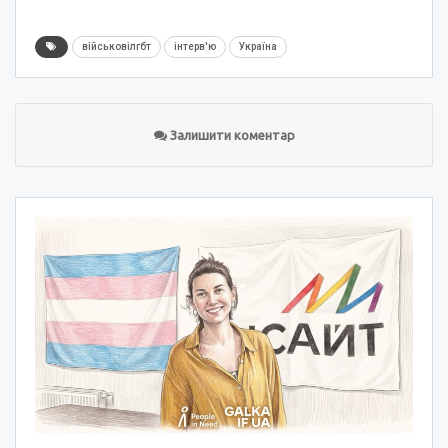
військовілгбт
інтерв'ю
Україна
Залишити коментар