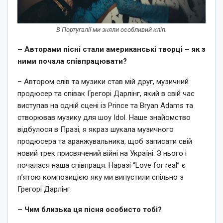
В Португалії ми зняли особливий кліп.
– Авторами пісні стали американські творці – як з
ними почала співпрацювати?
– Автором слів та музики став мій друг, музичний
продюсер та співак Грегорі Дарлінг, який в свій час
виступав на одній сцені із Prince та Bryan Adams та
створював музику для шоу Idol. Наше знайомство
відбулося в Празі, я якраз шукала музичного
продюсера та аранжувальника, щоб записати свій
новий трек присвячений війні на Україні. З нього і
почалася наша співпраця. Наразі “Love for real” є
пʼятою композицією яку ми випустили спільно з
Грегорі Дарлінг.
– Чим близька ця пісня особисто тобі?