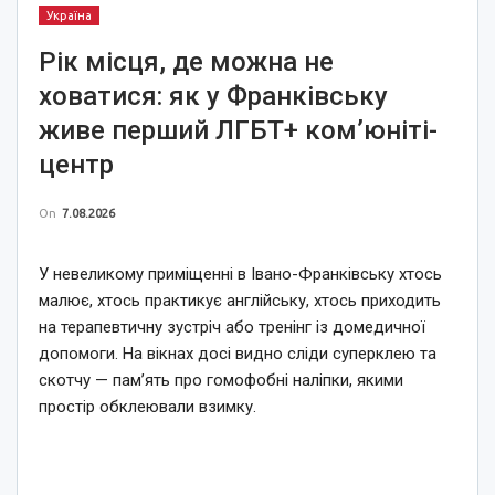
Україна
Рік місця, де можна не
ховатися: як у Франківську
живе перший ЛГБТ+ ком’юніті-
центр
On
7.08.2026
У невеликому приміщенні в Івано-Франківську хтось
малює, хтось практикує англійську, хтось приходить
на терапевтичну зустріч або тренінг із домедичної
допомоги. На вікнах досі видно сліди суперклею та
скотчу — пам’ять про гомофобні наліпки, якими
простір обклеювали взимку.