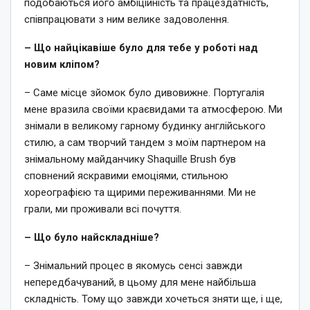
подобаються його амбіційність та працездатність,
співпрацювати з ним велике задоволення.
– Що найцікавіше було для тебе у роботі над
новим кліпом?
– Саме місце зйомок було дивовижне. Португалія
мене вразила своїми краєвидами та атмосферою. Ми
знімали в великому гарному будинку англійського
стилю, а сам творчий тандем з моїм партнером на
знімальному майданчику Shaquille Brush був
сповнений яскравими емоціями, стильною
хореографією та щирими переживаннями. Ми не
грали, ми проживали всі почуття.
– Що було найскладніше?
– Знімальний процес в якомусь сенсі завжди
непередбачуваний, в цьому для мене найбільша
складність. Тому що завжди хочеться зняти ще, і ще,