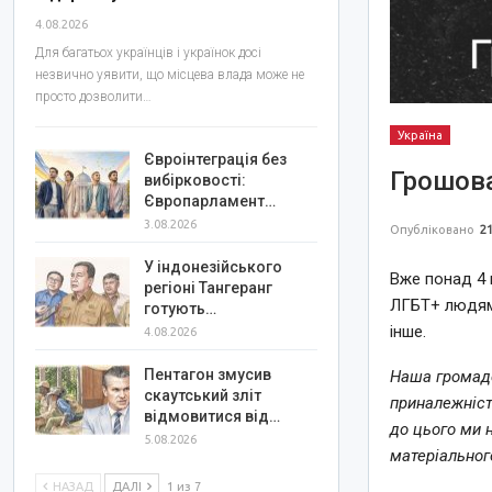
4.08.2026
Для багатьох українців і українок досі
незвично уявити, що місцева влада може не
просто дозволити…
Україна
Євроінтеграція без
Грошова
вибірковості:
Європарламент…
3.08.2026
Опубліковано
21
У індонезійського
Вже понад 4 
регіоні Тангеранг
ЛГБТ+ людям 
готують…
інше.
4.08.2026
Пентагон змусив
Наша громадс
скаутський зліт
приналежність
відмовитися від…
до цього ми 
5.08.2026
матеріального
НАЗАД
ДАЛІ
1 из 7