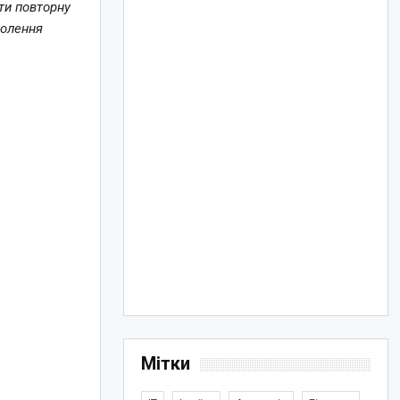
ти повторну
волення
Мітки