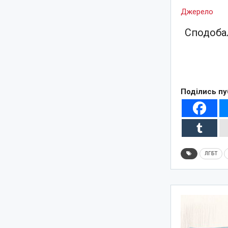
Джерело
Сподобал
Поділись пу
ЛГБТ