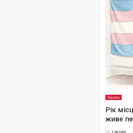
Україна
Рік міс
живе пе
On
7.08.2026