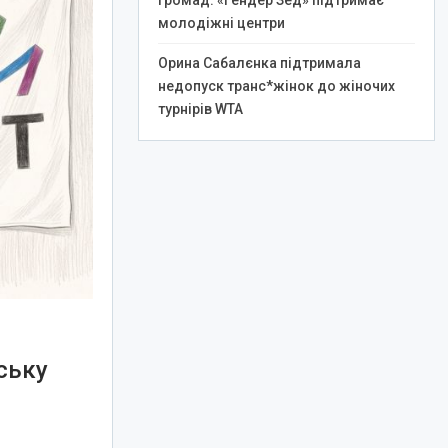
громад: «Гендер Зед» підтримає
молодіжні центри
Орина Сабалєнка підтримала
недопуск транс*жінок до жіночих
турнірів WTA
ську