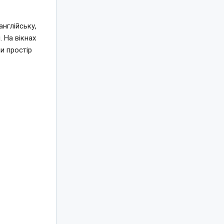
нглійську,
 На вікнах
и простір