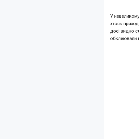
У невеликому
хтось приход
досі видно с
обклеювали 