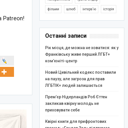
фільми
шлюб
інтерв'ю
історія
 Patreon!
Останні записи
Рік місця, де можна не ховатися: як у
Франківську живе перший ЛГБТ+
ком’юніті-центр
Новий Цивільний кодекс поставили
на паузу, але загроза для прав
ЛГБТІК+ людей залишається
Прем’єр Нідерландів Роб Єттен
закликав квірну молодь не
приховувати себе
Квірні книги для прифронтових