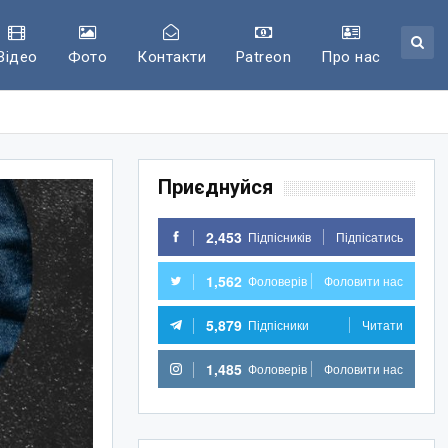
Відео
Фото
Контакти
Patreon
Про нас
Приєднуйся
2,453
Підпісників
Підпісатись
1,562
Фоловерів
Фоловити нас
5,879
Підпісники
Читати
1,485
Фоловерів
Фоловити нас