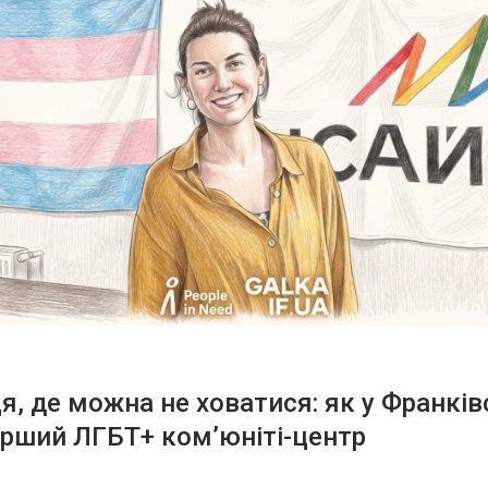
ця, де можна не ховатися: як у Франків
рший ЛГБТ+ ком’юніті-центр