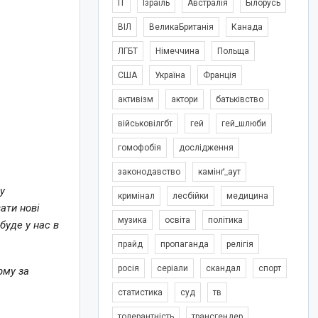
IT
Ізраїль
Австралія
Білорусь
ВІЛ
ВеликаБританія
Канада
ЛГБТ
Німеччина
Польща
США
Україна
Франція
активізм
актори
батьківство
військовілгбт
гей
гей_шлюби
гомофобія
дослідження
законодавство
камінґ_аут
у
кримінал
лесбійки
медицина
ати нові
музика
освіта
політика
буде у нас в
прайд
пропаганда
релігія
росія
серіали
скандал
спорт
рму за
статистика
суд
тв
толерантність
трансгендер