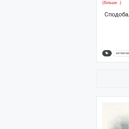
(більше…)
Сподобал
активіз