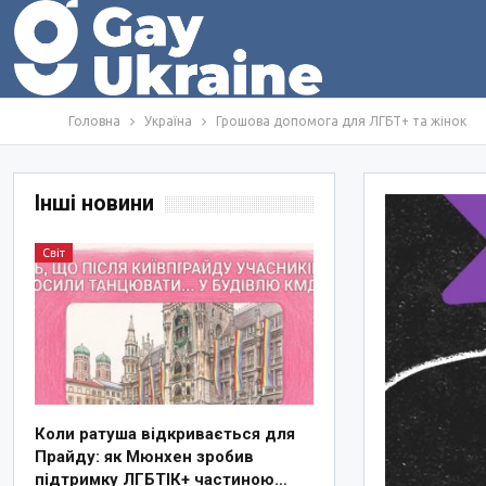
Головна
Україна
Грошова допомога для ЛГБТ+ та жінок
Інші новини
Світ
Коли ратуша відкривається для
Прайду: як Мюнхен зробив
підтримку ЛГБТІК+ частиною…