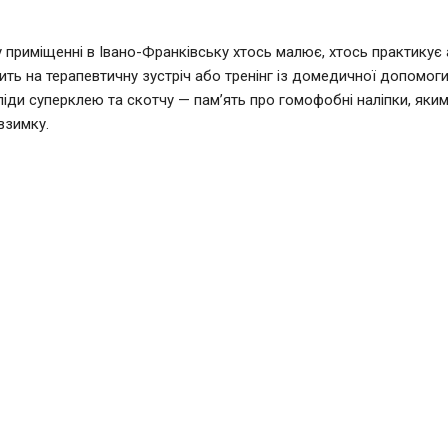
 приміщенні в Івано-Франківську хтось малює, хтось практикує а
ить на терапевтичну зустріч або тренінг із домедичної допомоги.
ліди суперклею та скотчу — пам’ять про гомофобні наліпки, яким
взимку.