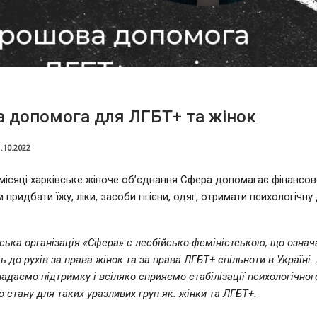
 допомога для ЛГБТ+ та жінок
.10.2022
місяці харківське жіноче об’єднання Сфера допомагає фінансов
придбати їжу, ліки, засоби гігієни, одяг, отримати психологічну
ька організація «Сфера» є лесбійсько-феміністською, що означ
 до рухів за права жінок та за права ЛГБТ+ спільноти в Україні.
надаємо підтримку і всіляко сприяємо стабілізації психологічног
 стану для таких уразливих груп як: жінки та ЛГБТ+.