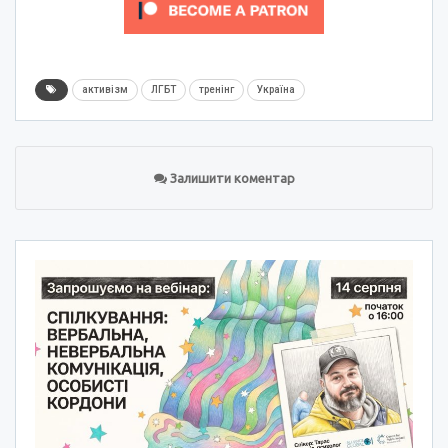
активізм
ЛГБТ
тренінг
Україна
Залишити коментар