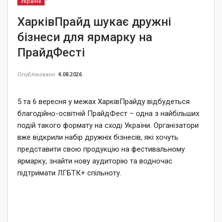
Україна
ХарківПрайд шукає дружні
бізнеси для ярмарку на
ПрайдФесті
Опубліковано
4.08.2026
5 та 6 вересня у межах ХарківПрайду відбудеться
благодійно-освітній ПрайдФест – одна з найбільших
подій такого формату на сході України. Організатори
вже відкрили набір дружніх бізнесів, які хочуть
представити свою продукцію на фестивальному
ярмарку, знайти нову аудиторію та водночас
підтримати ЛГБТК+ спільноту.