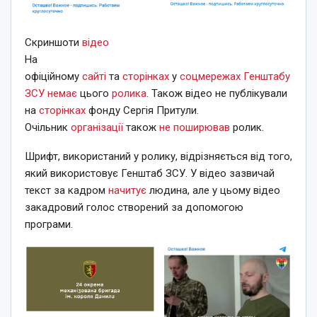
Скриншоти
відео
На
офіційному
сайті
та
сторінках
у
соцмережах
Генштабу
ЗСУ
немає
цього
ролика
. Також відео не публікували
на
сторінках
фонду Сергія Притули.
Очільник
організації
також
не поширював
ролик.
Шрифт, використаний у ролику, відрізняється від того,
який використовує Генштаб ЗСУ. У відео зазвичай
текст за кадром
начитує
людина, але у цьому відео
закадровий голос створений за допомогою
програми.