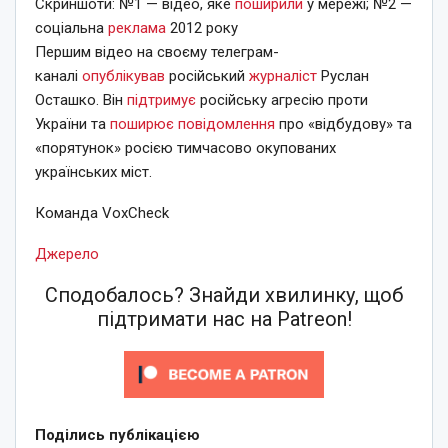
Скриншоти: №1 — відео, яке
поширили
у мережі; №2 —
соціальна
реклама
2012 року
Першим відео на своєму телеграм-
каналі
опублікував
російський
журналіст
Руслан
Осташко. Він
підтримує
російську агресію проти
України та
поширює
повідомлення
про «відбудову» та
«порятунок» росією тимчасово окупованих
українських міст.
Команда VoxCheck
Джерело
Сподобалось? Знайди хвилинку, щоб
підтримати нас на Patreon!
Поділись публікацією