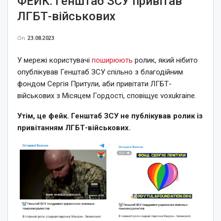
ФЕЙК: Генштаб ЗСУ привітав
ЛГБТ-військових
On
23.08.2023
У мережі користувачі
поширюють
ролик, який нібито
опублікував Генштаб ЗСУ спільно з благодійним
фондом Сергія Притули, аби привітати ЛГБТ-
військових з Місяцем Гордості, сповіщує voxukraine.
Утім, це фейк. Генштаб ЗСУ не публікував ролик із
привітанням ЛГБТ-військових.