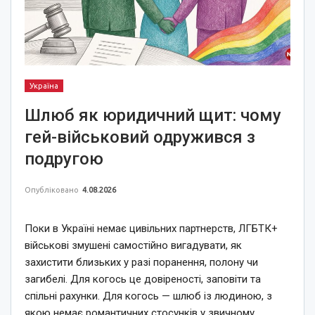
Україна
Шлюб як юридичний щит: чому
гей-військовий одружився з
подругою
Опубліковано
4.08.2026
Поки в Україні немає цивільних партнерств, ЛГБТК+
військові змушені самостійно вигадувати, як
захистити близьких у разі поранення, полону чи
загибелі. Для когось це довіреності, заповіти та
спільні рахунки. Для когось — шлюб із людиною, з
якою немає романтичних стосунків у звичному