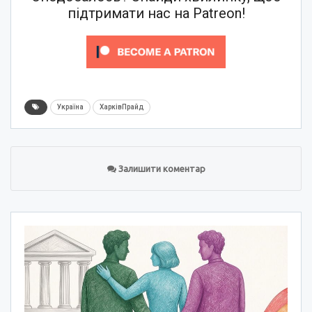
підтримати нас на Patreon!
Україна
ХарківПрайд
Залишити коментар