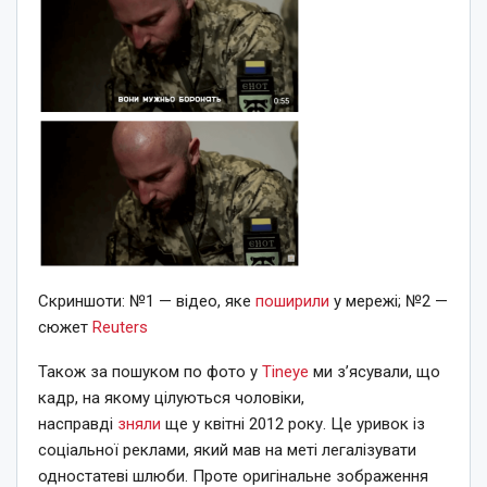
Скриншоти: №1 — відео, яке
поширили
у мережі; №2 —
сюжет
Reuters
Також за пошуком по фото у
Tineye
ми з’ясували, що
кадр, на якому цілуються чоловіки,
насправді
зняли
ще у квітні 2012 року. Це уривок із
соціальної реклами, який мав на меті легалізувати
одностатеві шлюби. Проте оригінальне зображення