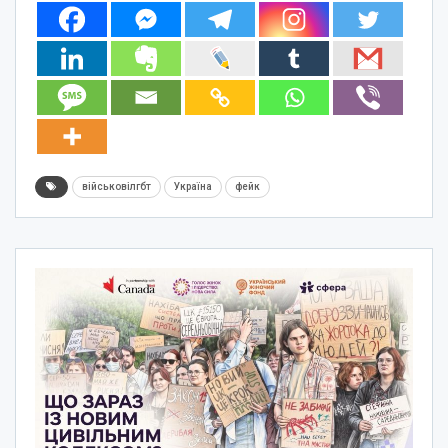
військовілгбт
Україна
фейк