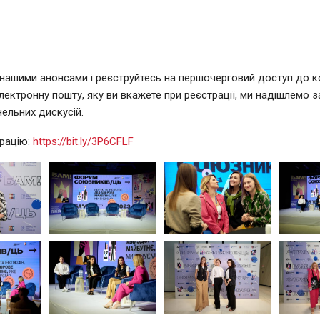
 нашими анонсами і реєструйтесь на першочерговий доступ до к
лектронну пошту, яку ви вкажете при реєстрації, ми надішлемо за
нельних дискусій.
трацію:
https://bit.ly/3P6CFLF