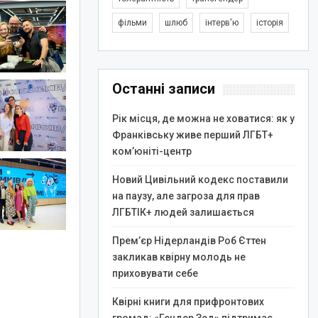
фільми
шлюб
інтерв'ю
історія
Останні записи
Рік місця, де можна не ховатися: як у
Франківську живе перший ЛГБТ+
ком’юніті-центр
Новий Цивільний кодекс поставили
на паузу, але загроза для прав
ЛГБТІК+ людей залишається
Прем’єр Нідерландів Роб Єттен
закликав квірну молодь не
приховувати себе
Квірні книги для прифронтових