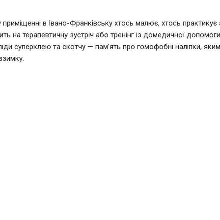
 приміщенні в Івано-Франківську хтось малює, хтось практикує а
ить на терапевтичну зустріч або тренінг із домедичної допомоги.
ліди суперклею та скотчу — пам’ять про гомофобні наліпки, яким
взимку.