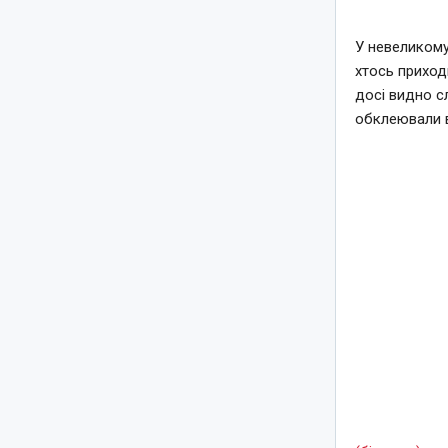
У невеликому
хтось приход
досі видно с
обклеювали 