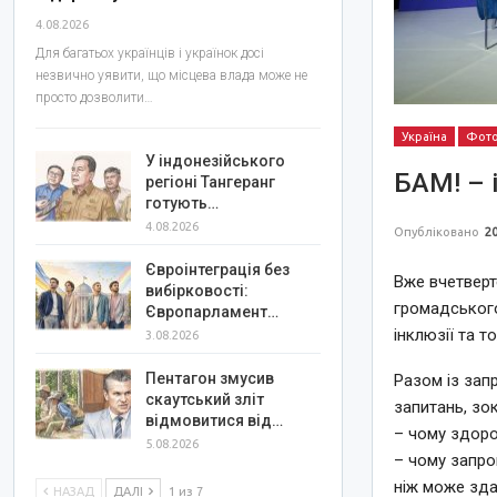
4.08.2026
Для багатьох українців і українок досі
незвично уявити, що місцева влада може не
просто дозволити…
Україна
Фот
У індонезійського
БАМ! – 
регіоні Тангеранг
готують…
4.08.2026
Опубліковано
20
Євроінтеграція без
Вже вчетверт
вибірковості:
громадського
Європарламент…
інклюзії та т
3.08.2026
Пентагон змусив
Разом із зап
скаутський зліт
запитань, зо
відмовитися від…
– чому здоро
5.08.2026
– чому запро
ніж може зда
НАЗАД
ДАЛІ
1 из 7