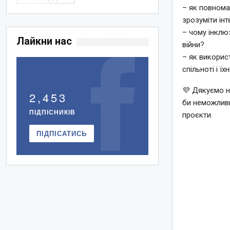
– як повнома
зрозуміти інт
– чому інклю
Лайкни нас
війни?
– як викорис
спільноті і ї
💜 Дякуємо н
2,453
би неможливи
ПІДПІСНИКІВ
проєкти.
ПІДПІСАТИСЬ