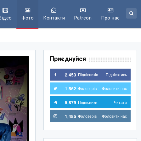
Відео
Фото
Контакти
Patreon
Про нас
Приєднуйся
2,453
Підпісників
Підпісатись
1,562
Фоловерів
Фоловити нас
5,879
Підпісники
Читати
1,485
Фоловерів
Фоловити нас