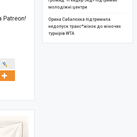
громад: «Гендер Зед» підтримає
молодіжні центри
 Patreon!
Орина Сабалєнка підтримала
недопуск транс*жінок до жіночих
турнірів WTA