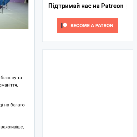
Підтримай нас на Patreon
бізнесу та
оманіття,
і на багато
 важливіше,