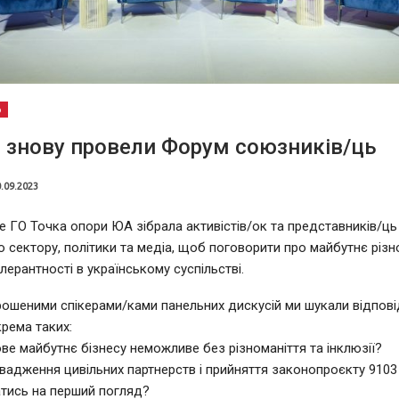
о
і знову провели Форум союзників/ць
.09.2023
е ГО Точка опори ЮА зібрала активістів/ок та представників/ць 
 сектору, політики та медіа, щоб поговорити про майбутнє різн
олерантності в українському суспільстві.
рошеними спікерами/ками панельних дискусій ми шукали відповід
крема таких:
ве майбутнє бізнесу неможливе без різноманіття та інклюзії?
вадження цивільних партнерств і прийняття законопроєкту 9103
тись на перший погляд?