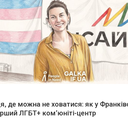
ця, де можна не ховатися: як у Франків
рший ЛГБТ+ ком’юніті-центр