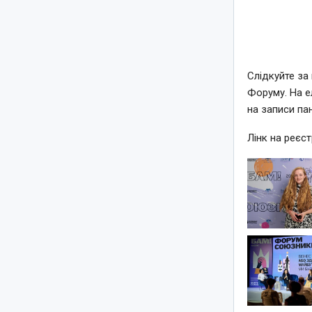
Слідкуйте за
Форуму. На е
на записи па
Лінк на реєс