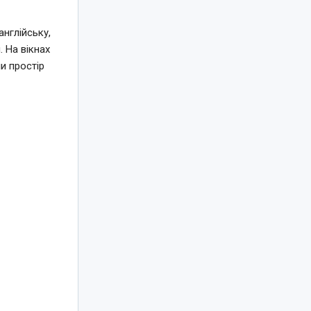
нглійську,
 На вікнах
и простір