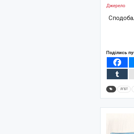
Джерело
Сподобал
Поділись пу
ЛГБТ