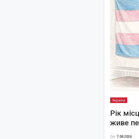
Україна
Рік міс
живе пе
On
7.08.2026