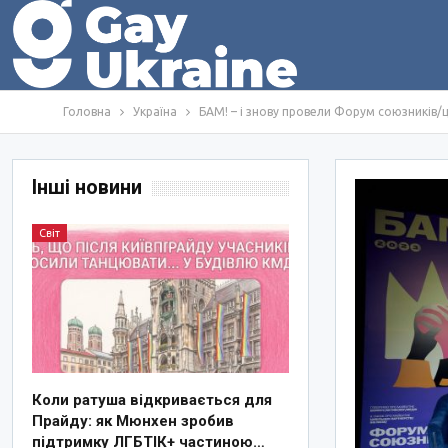
Головна
Україна
БАМ! – і знову провели Форум союзників/
Інші новини
Світ
Коли ратуша відкривається для
Прайду: як Мюнхен зробив
підтримку ЛГБТІК+ частиною…