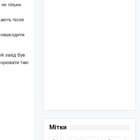
 не тільки
кають після
е нашкодити
й захід був
ворювати такі
Мітки