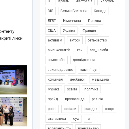
IT
Ізраїль
Австралія
Білорусь
ВІЛ
ВеликаБританія
Канада
ЛГБТ
Німеччина
Польща
США
Україна
Франція
онтенту
криті лінки
активізм
актори
батьківство
військовілгбт
гей
гей_шлюби
гомофобія
дослідження
законодавство
камінґ_аут
кримінал
лесбійки
медицина
музика
освіта
політика
прайд
пропаганда
релігія
росія
серіали
скандал
спорт
статистика
суд
тв
толерантність
трансгендер