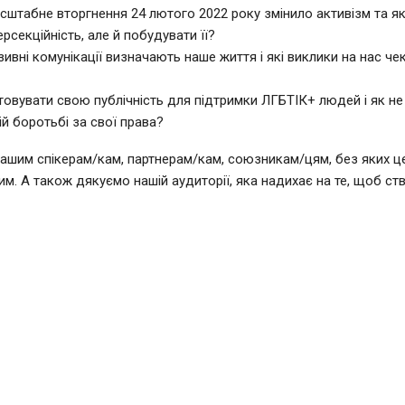
сштабне вторгнення 24 лютого 2022 року змінило активізм та як
ерсекційність, але й побудувати її?
зивні комунікації визначають наше життя і які виклики на нас че
товувати свою публічність для підтримки ЛГБТІК+ людей і як н
хній боротьбі за свої права?
ашим спікерам/кам, партнерам/кам, союзникам/цям, без яких це
м. А також дякуємо нашій аудиторії, яка надихає на те, щоб ст