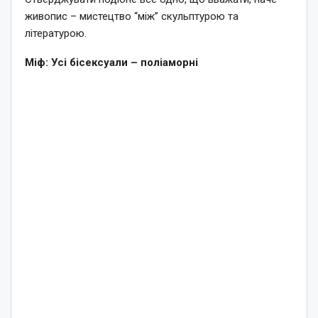
живопис – мистецтво “між” скульптурою та
літературою.
Міф: Усі бісексуали – поліаморні