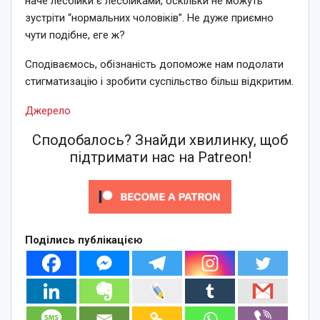
наче лесбійки є лесбійками, оскільки не можуть
зустріти “нормальних чоловіків”. Не дуже приємно
чути подібне, еге ж?
Сподіваємось, обізнаність допоможе нам подолати
стигматизацію і зробити суспільство більш відкритим.
Джерело
Сподобалось? Знайди хвилинку, щоб
підтримати нас на Patreon!
Поділись публікацією