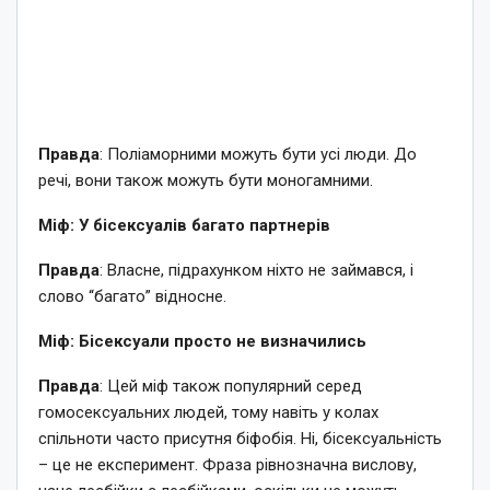
Правда
: Поліаморними можуть бути усі люди. До
речі, вони також можуть бути моногамними.
Міф: У бісексуалів багато партнерів
Правда
: Власне, підрахунком ніхто не займався, і
слово “багато” відносне.
Міф: Бісексуали просто не визначились
Правда
: Цей міф також популярний серед
гомосексуальних людей, тому навіть у колах
спільноти часто присутня біфобія. Ні, бісексуальність
– це не експеримент. Фраза рівнозначна вислову,