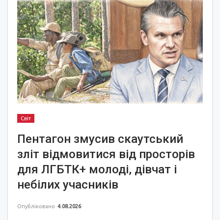
Світ
Пентагон змусив скаутський
зліт відмовитися від просторів
для ЛГБТК+ молоді, дівчат і
небілих учасників
Опубліковано
4.08.2026