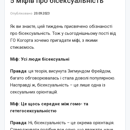
5 міфів про бісексуальність
Опубліковано
20.09.2023
Як ви знаєте, цей тиждень присвячено обізнаності
про бісексуальність. Тож у сьогоднішньому пості від
ГО Когорта хочемо пригадати міфі, з якими
стикаємось.
Міф: Усі люди бісексуальні
Правда
: ця теорія, висунута Зигмундом Фрейдом,
багато обговорювалась і стала доволі популярною.
Насправді ж, бісексуальність – це лише одна із
сексуальних орієнтацій.
Міф: Це щось середнє між гомо- та
гетегосексуальністю
Правда
: Ні, бісексуальність – це окрема орієнтація.
Стверджувати подібне все одно, що вважати, наче