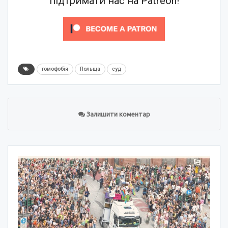
підтримати нас на Patreon!
гомофобія
Польща
суд
Залишити коментар