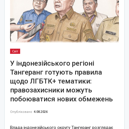
Світ
У індонезійського регіоні
Тангеранг готують правила
щодо ЛГБТК+ тематики:
правозахисники можуть
побоюватися нових обмежень
Опубліковано
4.08.2026
Влада індонезійського округу Тангеранг розглядає