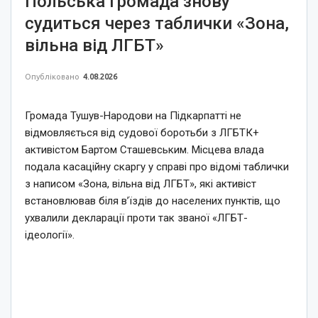
Польська громада знову
судиться через таблички «Зона,
вільна від ЛГБТ»
Опубліковано
4.08.2026
Громада Тушув-Народови на Підкарпатті не
відмовляється від судової боротьби з ЛГБТК+
активістом Бартом Сташевським. Місцева влада
подала касаційну скаргу у справі про відомі таблички
з написом «Зона, вільна від ЛГБТ», які активіст
встановлював біля в’їздів до населених пунктів, що
ухвалили декларації проти так званої «ЛГБТ-
ідеології».