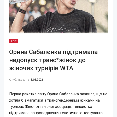
Світ
Орина Сабалєнка підтримала
недопуск транс*жінок до
жіночих турнірів WTA
Опубліковано
5.08.2026
Перша ракетка світу Орина Сабалєнка заявила, що не
хотіла б змагатися з трансгендерними жінками на
турнірах Жіночої тенісної асоціації. Тенісистка
підтримала запровадження генетичного тестування