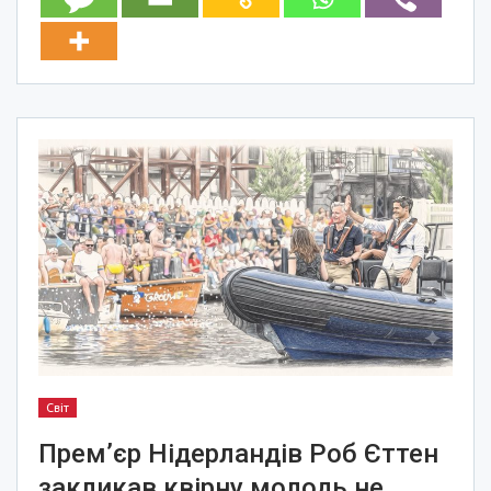
Світ
Прем’єр Нідерландів Роб Єттен
закликав квірну молодь не