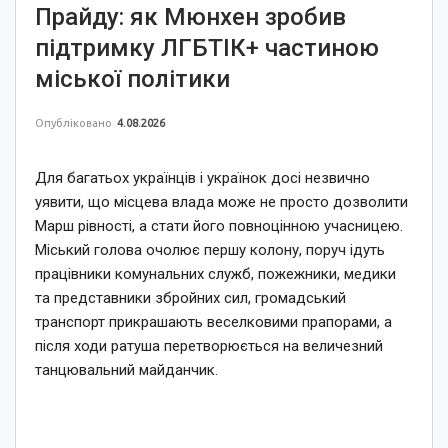
Прайду: як Мюнхен зробив
підтримку ЛГБТІК+ частиною
міської політики
Опубліковано
4.08.2026
Для багатьох українців і українок досі незвично
уявити, що місцева влада може не просто дозволити
Марш рівності, а стати його повноцінною учасницею.
Міський голова очолює першу колону, поруч ідуть
працівники комунальних служб, пожежники, медики
та представники збройних сил, громадський
транспорт прикрашають веселковими прапорами, а
після ходи ратуша перетворюється на величезний
танцювальний майданчик.