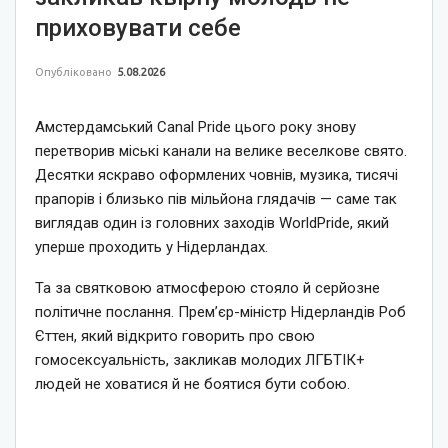
приховувати себе
Опубліковано
5.08.2026
Амстердамський Canal Pride цього року знову
перетворив міські канали на велике веселкове свято.
Десятки яскраво оформлених човнів, музика, тисячі
прапорів і близько пів мільйона глядачів — саме так
виглядав один із головних заходів WorldPride, який
уперше проходить у Нідерландах.
Та за святковою атмосферою стояло й серйозне
політичне послання. Прем’єр-міністр Нідерландів Роб
Єттен, який відкрито говорить про свою
гомосексуальність, закликав молодих ЛГБТІК+
людей не ховатися й не боятися бути собою.