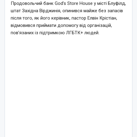
Продовольчий банк God’s Store House у місті Блуфілд,
штат Західна Вірджинія, опинився майже без запасів
після того, як його керівник, пастор Елвін Крістіан,
відмовився приймати допомогу від організацій,
пов’язаних із підтримкою ЛГБТК+ людей.