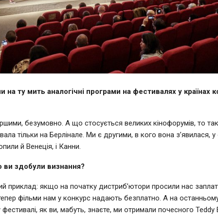
ли на ту мить аналогічні програми на фестивалях у країнах 
ршими, безумовно. А що стосується великих кінофорумів, то так
вала тільки на Берлінале. Ми є другими, в кого вона з’явилася, у 
опили й Венеція, і Канни.
 ви здобули визнання?
й приклад: якщо на початку дистриб’ютори просили нас заплат
 тепер фільми нам у конкурс надають безплатно. А на останньом
 фестивалі, як ви, мабуть, знаєте, ми отримали почесного Teddy 