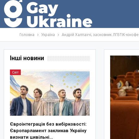
Головна
Україна
Андрій Халпахчі, засновник ЛГБТІК-кінофе
Інші новини
Світ
Євроінтеграція без вибірковості:
Європарламент закликав Україну
визнати цивільні…