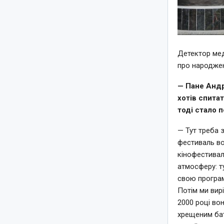
Детектор мед
про народжен
— Пане Андрі
хотів спита
тоді стало 
— Тут треба 
фестиваль во
кінофестивал
атмосферу: т
свою програм
Потім ми вирі
2000 році вон
хрещеним бат