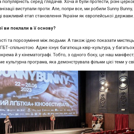
популярність серед глядачів. Хоча й були протести, різні церков
анізації виступали проти. Але, попри все, ми робили Sunny Bunny,
і важливий етап становлення України як європейської держави.
еї ви поклали в її основу?
сті та порозуміння між людьми. А також ідею показати мистець
ЛГБТ-спільнотою. Адже існує багатюща квір-культура, у багатьох
крема й у кінематографі. Тобто, з одного боку, це наш маніфест,
ме культурна програма, яка демонструвала фільми цієї теми у сві