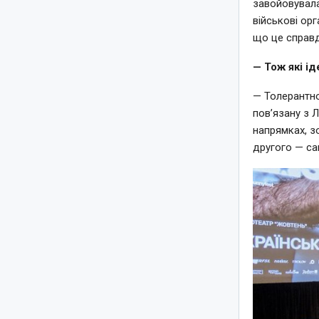
завойовувала 
військові орг
що це справд
— Тож які ід
— Толерантно
пов’язану з 
напрямках, зо
другого — са