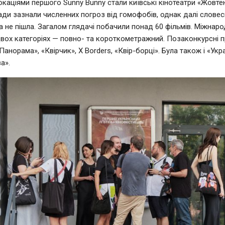
каціями першого Sunny Bunny стали київські кінотеатри «Жовтень
ди зазнали численних погроз від гомофобів, однак далі словесно
а не пішла. Загалом глядачі побачили понад 60 фільмів. Міжнаро
двох категоріях — повно- та короткометражний. Позаконкурсні 
Панорама», «Квірчик», X Borders, «Квір-борці». Була також і «Укр
а».