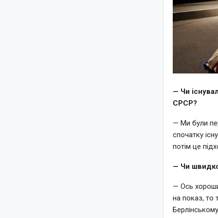
— Чи існува
СРСР?
— Ми були пе
спочатку існу
потім це підх
— Чи швидко
— Ось хороши
на показ, то
Берлінському