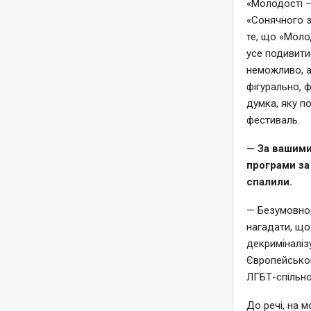
«Молодості —
«Сонячного з
те, що «Моло
усе подивити
неможливо, а
фігурально, ф
думка, яку п
фестиваль.
— За вашими
програми за 
спалили.
— Безумовно, 
нагадати, що
декриміналіз
Європейськог
ЛГБТ-спільно
До речі, на 