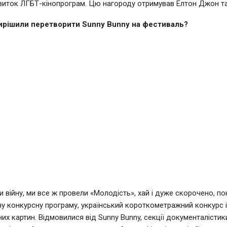
виток ЛГБТ-кінопрограм. Цю нагороду отримував Елтон Джон та і
ирішили перетворити Sunny Bunny на фестиваль?
ри війну, ми все ж провели «Молодість», хай і дуже скорочено, п
ну конкурсну програму, український короткометражний конкурс і
их картин. Відмовилися від Sunny Bunny, секції документалістики