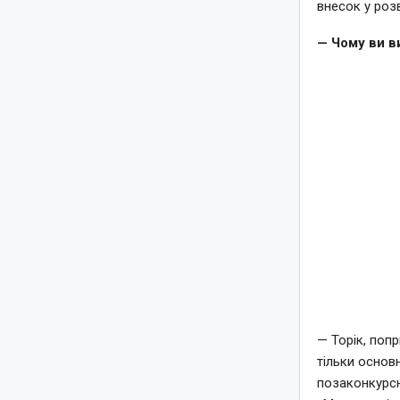
внесок у роз
— Чому ви в
— Торік, поп
тільки основ
позаконкурсн