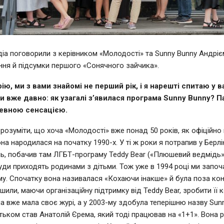
іа поговорили з керівником «Молодості» та Sunny Bunny Андріє
ня й підсумки першого «Сонячного зайчика».
ю, ми з вами знайомі не перший рік, і я нарешті спитаю у в
ти вже давно: як узагалі з’явилася програма Sunny Bunny? П
певною сенсацією.
зрозуміти, що хоча «Молодості» вже понад 50 років, як офіційн
на народилася на початку 1990-х. У ті ж роки я потрапив у Берлі
ь, побачив там ЛГБТ-програму Teddy Bear («Плюшевий ведмідь»),
уди приходять родинами з дітьми. Тож уже в 1994 році ми започ
у. Спочатку вона називалася «Кохаючи інакше» й була поза ко
шили, маючи організаційну підтримку від Teddy Bear, зробити її 
а вже мала своє журі, а у 2003-му здобула теперішню назву Sunny
ьком став Анатолій Єрема, який тоді працював на «1+1». Вона 