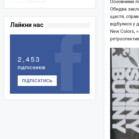
Основними ло
Обидва закла
щастя, справ
Лайкни нас
відбулися у 
New Colors, «
ретроспектив
2,453
ПІДПІСНИКІВ
ПІДПІСАТИСЬ