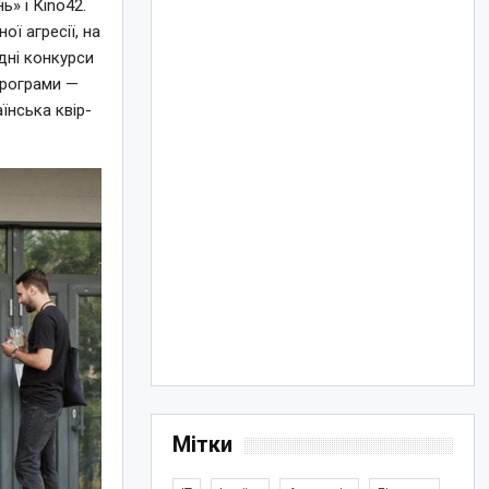
» і Кino42.
ї агресії, на
дні конкурси
програми —
аїнська квір-
Мітки