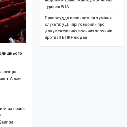
недопуск транс*жінок до жіночих
турнірів WTA
Правосуддя починається з уміння
слухати: у Дніпрі говорили про
документування воєнних злочинів
проти ЛГБТІК+ людей
колишнього
а секція
світі. А вже
ити за права
у
Bear за