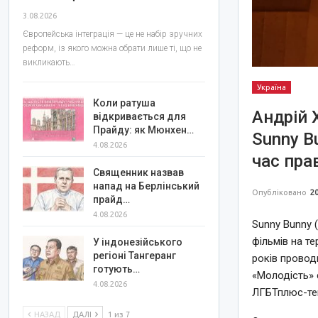
3.08.2026
Європейська інтеграція — це не набір зручних
реформ, із якого можна обрати лише ті, що не
викликають…
Україна
Коли ратуша
Андрій 
відкривається для
Прайду: як Мюнхен…
Sunny B
4.08.2026
час пра
Священник назвав
напад на Берлінський
Опубліковано
20
прайд…
4.08.2026
Sunny Bunny 
фільмів на те
У індонезійського
регіоні Тангеранг
років провод
готують…
«Молодість» 
4.08.2026
ЛГБТплюс-тем
НАЗАД
ДАЛІ
1 из 7