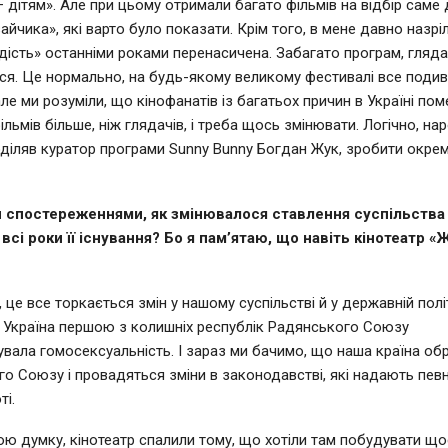
 дітям». Але при цьому отримали багато фільмів на відбір саме
айчика», які варто було показати. Крім того, в мене давно назрі
дість» останніми роками перенасичена. Забагато програм, гляда
ся. Це нормально, на будь-якому великому фестивалі все поди
ле ми розуміли, що кінофанатів із багатьох причин в Україні по
ільмів більше, ніж глядачів, і треба щось змінювати. Логічно, н
оділяв куратор програми Sunny Bunny Богдан Жук, зробити окре
 спостереженнями, як змінювалося ставлення суспільства
всі роки її існування? Бо я пам’ятаю, що навіть кінотеатр 
це все торкається змін у нашому суспільстві й у державній полі
 Україна першою з колишніх республік Радянського Союзу
увала гомосексуальність. І зараз ми бачимо, що наша країна об
о Союзу і провадяться зміни в законодавстві, які надають певн
ті.
мою думку, кінотеатр спалили тому, що хотіли там побудувати що