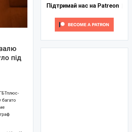
Підтримай нас на Patreon
ивалю
ло під
ЛГБТплюс-
у багато
аме
ограф