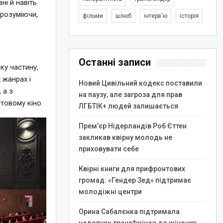
ні й навіть
 розуміючи,
фільми
шлюб
інтерв'ю
історія
Останні записи
ку частину,
 жанрах і
Новий Цивільний кодекс поставили
 а з
на паузу, але загроза для прав
товому кіно.
ЛГБТІК+ людей залишається
Прем’єр Нідерландів Роб Єттен
закликав квірну молодь не
приховувати себе
Квірні книги для прифронтових
громад: «Гендер Зед» підтримає
молодіжні центри
Орина Сабалєнка підтримала