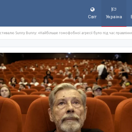
Світ
Україна
стивалю Sunny Bunny: «Найбільше гомофобної агресії було під час правлінн