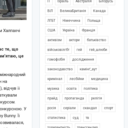
IT
Ізраїль
Австралія
Білорусь
ВІЛ
ВеликаБританія
Канада
ЛГБТ
Німеччина
Польща
м Халпахчі
США
Україна
Франція
активізм
актори
батьківство
ас те, що
військовілгбт
гей
гей_шлюби
ам’ятаю, це
гомофобія
дослідження
законодавство
камінґ_аут
о міжнародний
кримінал
лесбійки
медицина
н на
 відчув її
музика
освіта
політика
аткували
прайд
пропаганда
релігія
нкурсом.
росія
серіали
скандал
спорт
конкурсною. У
 Bunny. Її
статистика
суд
тв
розвивалася,
толерантність
трансгендер