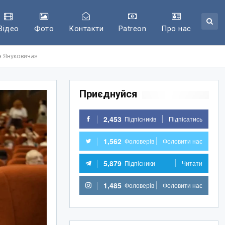
Відео
Фото
Контакти
Patreon
Про нас
я Януковича»
Приєднуйся
2,453
Підпісників
Підпісатись
1,562
Фоловерів
Фоловити нас
5,879
Підпісники
Читати
1,485
Фоловерів
Фоловити нас