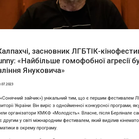
Халпахчі, засновник ЛГБТІК-кінофест
unny: «Найбільше гомофобної агресії бу
вління Януковича»
.07.2023
(«Сонячний зайчик») унікальний тим, що є першим фестивалем 
риторії України. Він виріс з однойменної конкурсної програми, як
или організатори КМКФ «Молодість». Власне, після Берлінале с
є другим у світі міжнародним фестивалем, який виділив кінемат
атики в окрему програму.