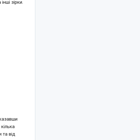
нші зірки.
оказавши
 кілька
 та від