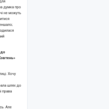
 для
ла думка про
чі не можуть
витися
меншало;
ародилася
мий
 до
«Жовтень»
тиці. Хочу
рала шлях до
і права
сь. Але