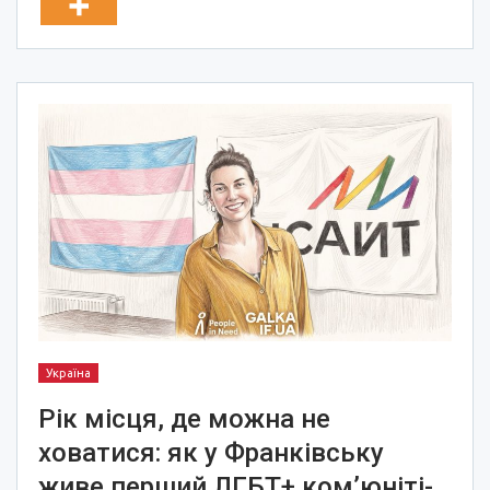
Україна
Рік місця, де можна не
ховатися: як у Франківську
живе перший ЛГБТ+ ком’юніті-