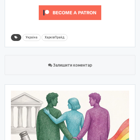
Україна
ХарківПрайд
Залишити коментар