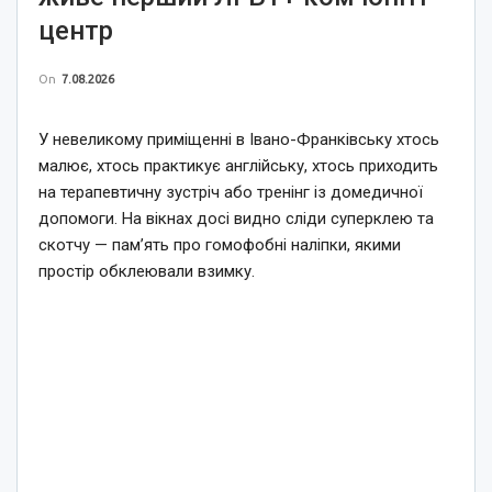
центр
On
7.08.2026
У невеликому приміщенні в Івано-Франківську хтось
малює, хтось практикує англійську, хтось приходить
на терапевтичну зустріч або тренінг із домедичної
допомоги. На вікнах досі видно сліди суперклею та
скотчу — пам’ять про гомофобні наліпки, якими
простір обклеювали взимку.