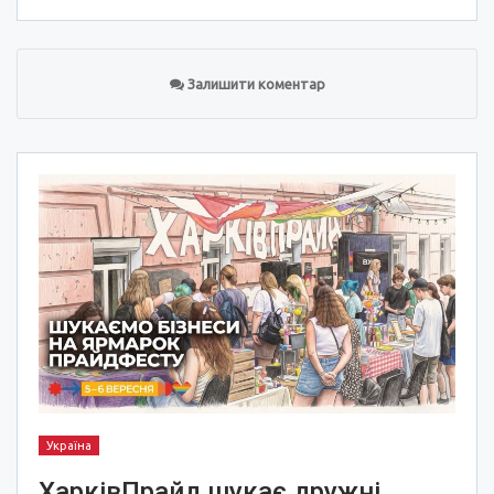
Залишити коментар
Україна
ХарківПрайд шукає дружні