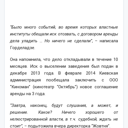
“Было много событий, во время которых властные
институты обещали иск отозвать, с договором аренды
дела уладить … Но ничего не сделали”
, – написала
Горделадзе.
Она напомнила, что дело откладывали в течение 10
месяцев. Иск о выселении заведения был подан в
декабре 2013 года. В феврале 2014 Киевская
администрация пообещала заключить с ООО
“Киноман” (кинотеатр “Октябрь”) новое соглашение
аренды на 3 года.
“Завтра, наконец, будут слушания, а может, и
решение. Какое? Ничего хорошего от
нелюстрированной власти, в т.ч. судебной, ждать не
стоит”,
– подытожила вчера директорка “Жовтня”.