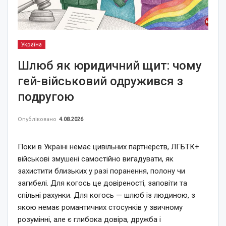
Україна
Шлюб як юридичний щит: чому
гей-військовий одружився з
подругою
Опубліковано
4.08.2026
Поки в Україні немає цивільних партнерств, ЛГБТК+
військові змушені самостійно вигадувати, як
захистити близьких у разі поранення, полону чи
загибелі. Для когось це довіреності, заповіти та
спільні рахунки. Для когось — шлюб із людиною, з
якою немає романтичних стосунків у звичному
розумінні, але є глибока довіра, дружба і