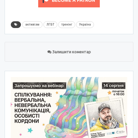
активізм
ЛГБТ
тренінг
Україна
Залишити коментар