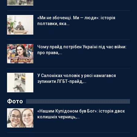
«Ми не збоченці. Ми — люди»: історія
полтавки, яка…
Чому прайд потрібен Україні під час війни:
про права,…
У Салоніках чоловік у рясі намагався
зупинити ЛГБТ-прайд,…
Фото
«Нашим Купідоном був Бог»: історія двох
колишніх черниць,…