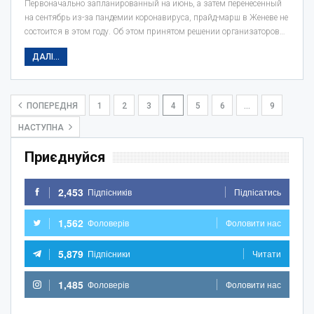
Первоначально запланированный на июнь, а затем перенесенный
на сентябрь из-за пандемии коронавируса, прайд-марш в Женеве не
состоится в этом году. Об этом принятом решении организаторов…
ДАЛІ...
ПОПЕРЕДНЯ
1
2
3
4
5
6
…
9
НАСТУПНА
Приєднуйся
2,453
Підпісників
Підпісатись
1,562
Фоловерів
Фоловити нас
5,879
Підпісники
Читати
1,485
Фоловерів
Фоловити нас