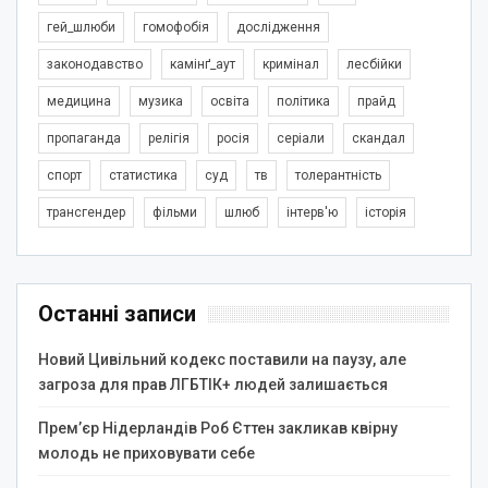
гей_шлюби
гомофобія
дослідження
законодавство
камінґ_аут
кримінал
лесбійки
медицина
музика
освіта
політика
прайд
пропаганда
релігія
росія
серіали
скандал
спорт
статистика
суд
тв
толерантність
трансгендер
фільми
шлюб
інтерв'ю
історія
Останні записи
Новий Цивільний кодекс поставили на паузу, але
загроза для прав ЛГБТІК+ людей залишається
Прем’єр Нідерландів Роб Єттен закликав квірну
молодь не приховувати себе