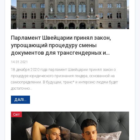
Парламент Швейцарии принял закон,
упрощающий процедуру смены
документов для трансгендерных и…
14.01.2021
18 декабря 2020 года парламент Швейцарии принял закон о
процедуре юридического признания гендера, основанной на
самоопределении. В будущем, транс* и интерсекс-людям будет
достаточно…
ДАЛІ...
Світ