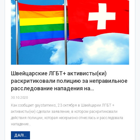
Швейцарские ЛГБТ+ активисты(ки)
раскритиковали полицию за неправильное
расследование нападения на…
30.10.2020
Как сообщает gaystarnews, 23 октября в Швейцарии ЛГБТ +
активисты(ки) сделали заявление, в котором раскритиковали
действия полиции, которая несерьезно отнеслась и расследовала
нападение…
ДАЛІ...