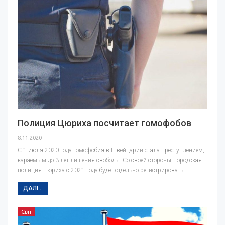
Полиция Цюриха посчитает гомофобов
8.11.2020
С 1 июля 2020 года гомофобия в Швейцарии стала преступлением,
караемым до 3 лет лишения свободы. Со своей стороны, городская
полиция Цюриха с 2021 года будет отдельно регистрировать…
ДАЛІ...
Світ