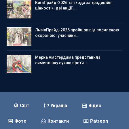
КиївПрайд-2026 та «хода за традиційні
цінності»: дві акції,…
ЛьвівПрайд-2026 пройшов під посиленою
охороною: учасники…
Мерка Амстердама представила
символічну сукню проти…
Світ
Україна
Відео
Фото
Контакти
Patreon