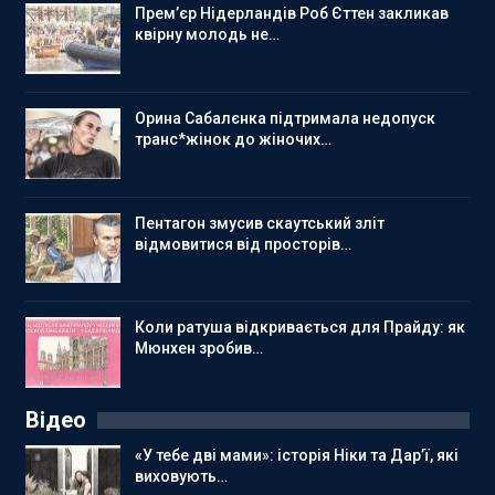
Прем’єр Нідерландів Роб Єттен закликав
квірну молодь не…
Орина Сабалєнка підтримала недопуск
транс*жінок до жіночих…
Пентагон змусив скаутський зліт
відмовитися від просторів…
Коли ратуша відкривається для Прайду: як
Мюнхен зробив…
Відео
«У тебе дві мами»: історія Ніки та Дар’ї, які
виховують…