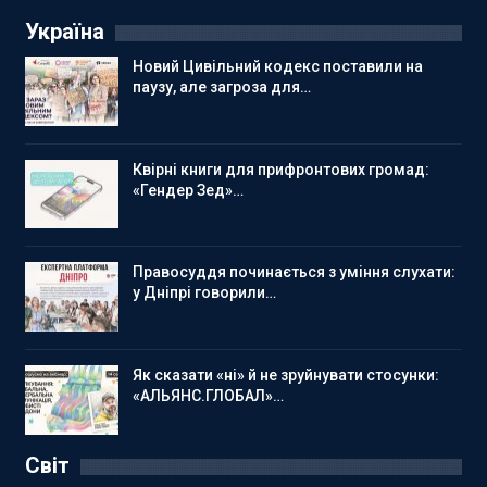
Україна
Новий Цивільний кодекс поставили на
паузу, але загроза для…
Квірні книги для прифронтових громад:
«Гендер Зед»…
Правосуддя починається з уміння слухати:
у Дніпрі говорили…
Як сказати «ні» й не зруйнувати стосунки:
«АЛЬЯНС.ГЛОБАЛ»…
Світ