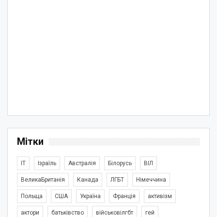
Мітки
IT
Ізраїль
Австралія
Білорусь
ВІЛ
ВеликаБританія
Канада
ЛГБТ
Німеччина
Польща
США
Україна
Франція
активізм
актори
батьківство
військовілгбт
гей