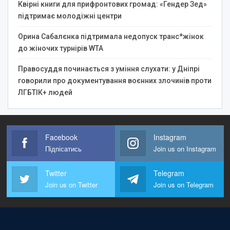
Квірні книги для прифронтових громад: «Гендер Зед»
підтримає молодіжні центри
Орина Сабалєнка підтримала недопуск транс*жінок
до жіночих турнірів WTA
Правосуддя починається з уміння слухати: у Дніпрі
говорили про документування воєнних злочинів проти
ЛГБТІК+ людей
Facebook
Instagram
Підпісатись
Join us on Instagram
Twitter
Telegram
Join us on Twitter
Join us on Telegram