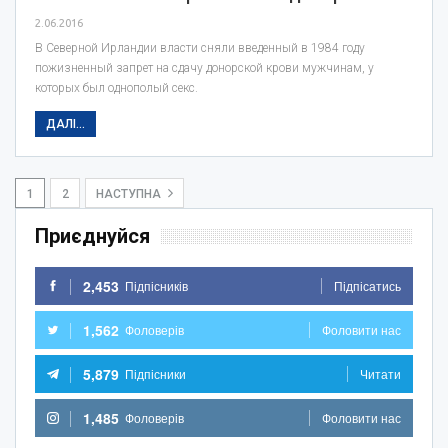
2.06.2016
В Северной Ирландии власти сняли введенный в 1984 году
пожизненный запрет на сдачу донорской крови мужчинам, у
которых был однополый секс.
ДАЛІ...
1
2
НАСТУПНА
Приєднуйся
2,453
Підпісників
Підпісатись
1,562
Фоловерів
Фоловити нас
5,879
Підпісники
Читати
1,485
Фоловерів
Фоловити нас