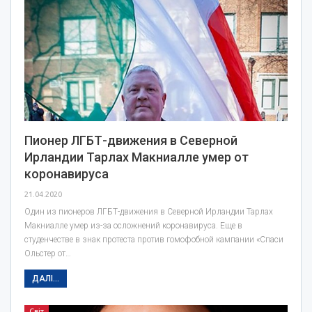
Пионер ЛГБТ-движения в Северной
Ирландии Тарлах Макниалле умер от
коронавируса
21.04.2020
Один из пионеров ЛГБТ-движения в Северной Ирландии Тарлах
Макниалле умер из-за осложнений коронавируса. Еще в
студенчестве в знак протеста против гомофобной кампании «Спаси
Ольстер от…
ДАЛІ...
Світ