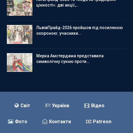
цінності»: дві акції,…
ЛьвівПрайд-2026 пройшов під посиленою
охороною: учасники…
Мерка Амстердама представила
символічну сукню проти…
Світ
Україна
Відео
Фото
Контакти
Patreon