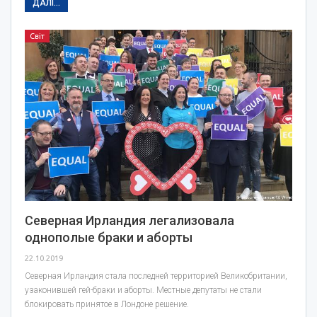
ДАЛІ...
Світ
Северная Ирландия легализовала
однополые браки и аборты
22.10.2019
Северная Ирландия стала последней территорией Великобритании,
узаконившей гей-браки и аборты. Местные депутаты не стали
блокировать принятое в Лондоне решение.