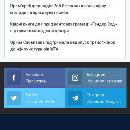
Прем’єр Нідерландів Роб Єттен закликав квірну
молодь не приховувати себе
Квірні книги для прифронтових громад: «Гендер Зед»
підтримає молодіжні центри
Орина Сабалєнка підтримала недопуск транс*жінок
до жіночих турнірів WTA
Facebook
Instagram
Підпісатись
Join us on Instagram
Twitter
Telegram
Join us on Twitter
Join us on Telegram