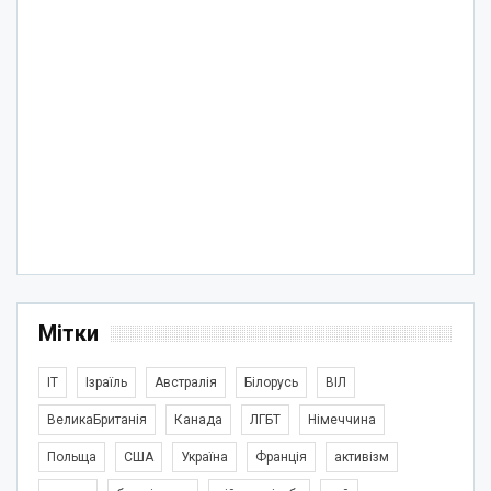
Мітки
IT
Ізраїль
Австралія
Білорусь
ВІЛ
ВеликаБританія
Канада
ЛГБТ
Німеччина
Польща
США
Україна
Франція
активізм