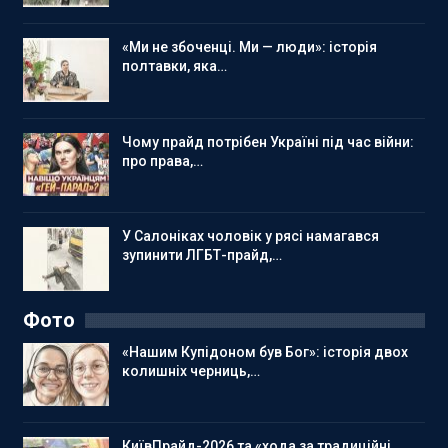
«Ми не збоченці. Ми — люди»: історія
полтавки, яка…
Чому прайд потрібен Україні під час війни:
про права,…
У Салоніках чоловік у рясі намагався
зупинити ЛГБТ-прайд,…
Фото
«Нашим Купідоном був Бог»: історія двох
колишніх черниць,…
КиївПрайд-2026 та «хода за традиційні