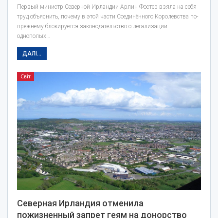
Первый министр Северной Ирландии Арлин Фостер взяла на себя
труд объяснить, почему в этой части Соединённого Королевства по-
прежнему блокируется законодательство о легализации
однополых…
ДАЛІ...
Світ
Северная Ирландия отменила
пожизненный запрет геям на донорство