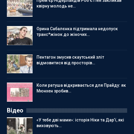
Прем’єр Нідерландів Роб Єттен закликав
квірну молодь не…
Орина Сабалєнка підтримала недопуск
транс*жінок до жіночих…
Пентагон змусив скаутський зліт
відмовитися від просторів…
Коли ратуша відкривається для Прайду: як
Мюнхен зробив…
Відео
«У тебе дві мами»: історія Ніки та Дар’ї, які
виховують…