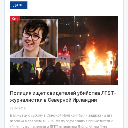
ДАЛІ...
Світ
Полиция ищет свидетелей убийства ЛГБТ-
журналистки в Северной Ирландии
22.04.2019
В минувшую субботу в Северной Ирландии были задержаны два
человека в возрасте 18 и 19 лет по подозрению в причастности к
убийству журналистки и ЛГБТ-активистки Лайри Макки (Lyra