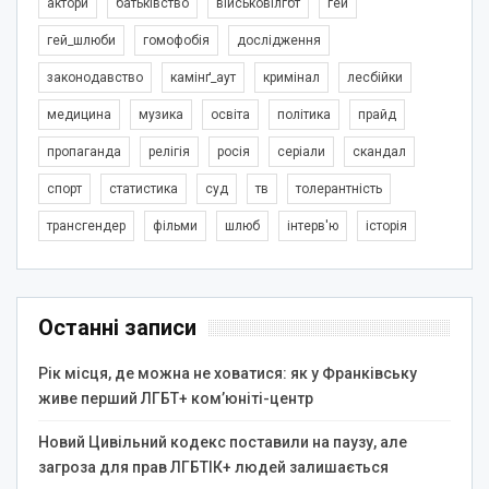
актори
батьківство
військовілгбт
гей
гей_шлюби
гомофобія
дослідження
законодавство
камінґ_аут
кримінал
лесбійки
медицина
музика
освіта
політика
прайд
пропаганда
релігія
росія
серіали
скандал
спорт
статистика
суд
тв
толерантність
трансгендер
фільми
шлюб
інтерв'ю
історія
Останні записи
Рік місця, де можна не ховатися: як у Франківську
живе перший ЛГБТ+ ком’юніті-центр
Новий Цивільний кодекс поставили на паузу, але
загроза для прав ЛГБТІК+ людей залишається