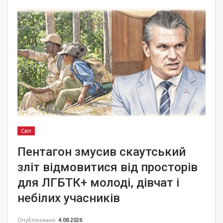
Світ
Пентагон змусив скаутський
зліт відмовитися від просторів
для ЛГБТК+ молоді, дівчат і
небілих учасників
Опубліковано
4.08.2026