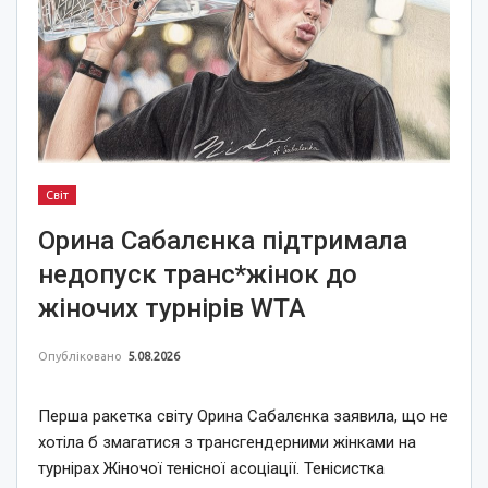
Світ
Орина Сабалєнка підтримала
недопуск транс*жінок до
жіночих турнірів WTA
Опубліковано
5.08.2026
Перша ракетка світу Орина Сабалєнка заявила, що не
хотіла б змагатися з трансгендерними жінками на
турнірах Жіночої тенісної асоціації. Тенісистка