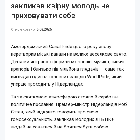
закликав квірну молодь не
приховувати себе
Опубліковано
5.08.2026
Амстердамський Canal Pride цього року знову
перетворив міські канали на велике веселкове свято.
Десятки яскраво оформлених човнів, музика, тисячі
прапорів і близько пів мільйона глядачів — саме так
виглядав один із головних заходів WorldPride, який
уперше проходить у Нідерландах.
Та за святковою атмосферою стояло й серйозне
політичне послання. Прем’єр-міністр Нідерландів Роб
Єттен, який відкрито говорить про свою
гомосексуальність, закликав молодих ЛГБТІК+
людей не ховатися й не боятися бути собою.