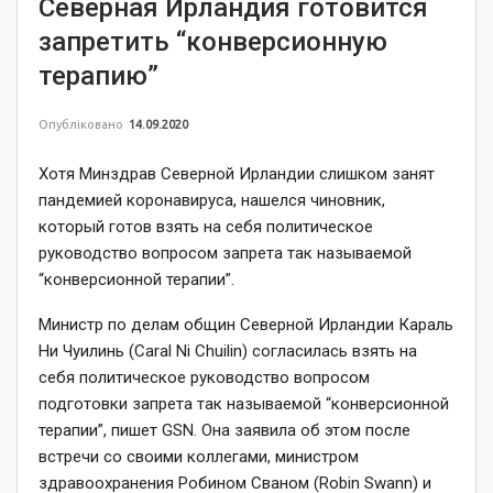
Северная Ирландия готовится
запретить “конверсионную
терапию”
Опубліковано
14.09.2020
Хотя Минздрав Северной Ирландии слишком занят
пандемией коронавируса, нашелся чиновник,
который готов взять на себя политическое
руководство вопросом запрета так называемой
“конверсионной терапии”.
Министр по делам общин Северной Ирландии Караль
Ни Чуилинь (Caral Ni Chuilin) согласилась взять на
себя политическое руководство вопросом
подготовки запрета так называемой “конверсионной
терапии”, пишет GSN. Она заявила об этом после
встречи со своими коллегами, министром
здравоохранения Робином Сваном (Robin Swann) и