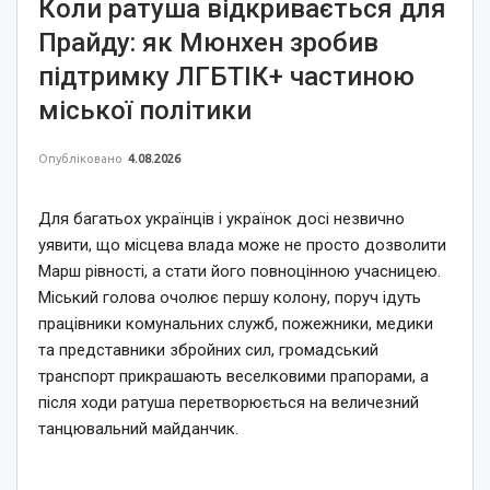
Коли ратуша відкривається для
Прайду: як Мюнхен зробив
підтримку ЛГБТІК+ частиною
міської політики
Опубліковано
4.08.2026
Для багатьох українців і українок досі незвично
уявити, що місцева влада може не просто дозволити
Марш рівності, а стати його повноцінною учасницею.
Міський голова очолює першу колону, поруч ідуть
працівники комунальних служб, пожежники, медики
та представники збройних сил, громадський
транспорт прикрашають веселковими прапорами, а
після ходи ратуша перетворюється на величезний
танцювальний майданчик.