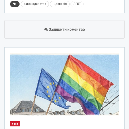
законодавство
Індонезія
ЛГБТ
Залишити коментар
Світ