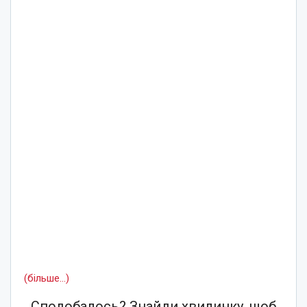
(більше…)
Сподобалось? Знайди хвилинку, щоб