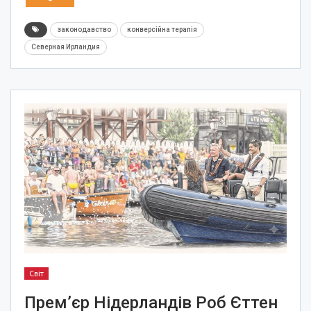
законодавство
конверсійна терапія
Северная Ирландия
Світ
Прем’єр Нідерландів Роб Єттен