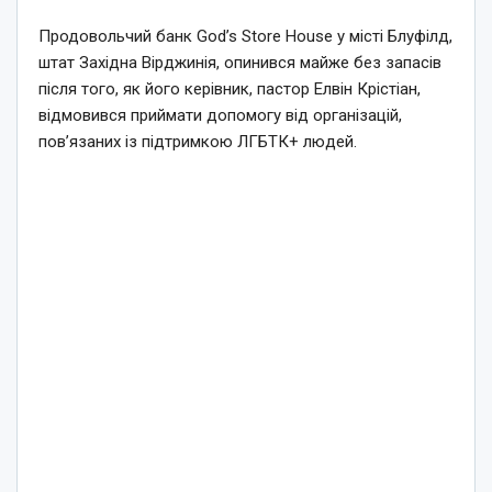
Продовольчий банк God’s Store House у місті Блуфілд,
штат Західна Вірджинія, опинився майже без запасів
після того, як його керівник, пастор Елвін Крістіан,
відмовився приймати допомогу від організацій,
пов’язаних із підтримкою ЛГБТК+ людей.