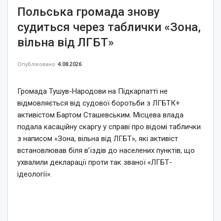
Польська громада знову
судиться через таблички «Зона,
вільна від ЛГБТ»
Опубліковано
4.08.2026
Громада Тушув-Народови на Підкарпатті не
відмовляється від судової боротьби з ЛГБТК+
активістом Бартом Сташевським. Місцева влада
подала касаційну скаргу у справі про відомі таблички
з написом «Зона, вільна від ЛГБТ», які активіст
встановлював біля в’їздів до населених пунктів, що
ухвалили декларації проти так званої «ЛГБТ-
ідеології».