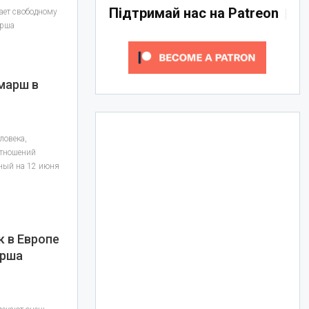
Підтримай нас на Patreon
ает свободному
арша
марш в
ловека,
тношений
ный на 12 июня
к в Европе
арша