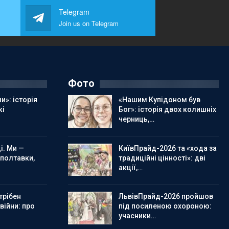
Telegram
Join us on Telegram
Фото
и»: історія
«Нашим Купідоном був
кі
Бог»: історія двох колишніх
черниць,…
і. Ми —
КиївПрайд-2026 та «хода за
 полтавки,
традиційні цінності»: дві
акції,…
трібен
ЛьвівПрайд-2026 пройшов
 війни: про
під посиленою охороною:
учасники…