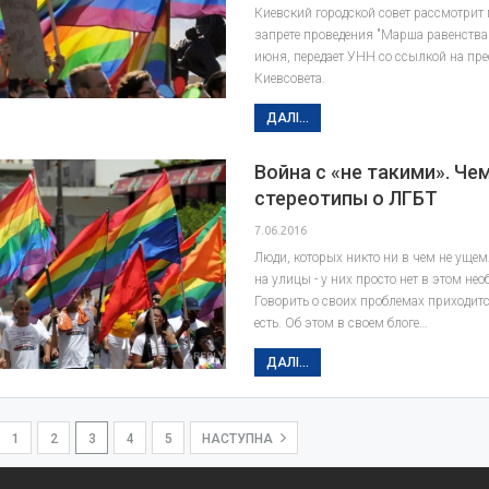
Киевский городской совет рассмотрит
запрете проведения "Марша равенства"
июня, передает УНН со ссылкой на пр
Киевсовета.
ДАЛІ...
Война с «не такими». Че
стереотипы о ЛГБТ
7.06.2016
Люди, которых никто ни в чем не ущем
на улицы - у них просто нет в этом не
Говорить о своих проблемах приходится
есть. Об этом в своем блоге…
ДАЛІ...
1
2
3
4
5
НАСТУПНА