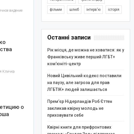
фільми
шлюб
інтерв'ю
історія
ичное видение
Останні записи
ко
ства
Рік місця, де можна не ховатися: як у
Франківську живе перший ЛГБТ+
ком’юніті-центр
я Кличка
Новий Цивільний кодекс поставили
на паузу, але загроза для прав
ЛГБТІК+ людей залишається
Прем’єр Нідерландів Роб Єттен
петицию о
закликав квірну молодь не
арша
приховувати себе
Квірні книги для прифронтових