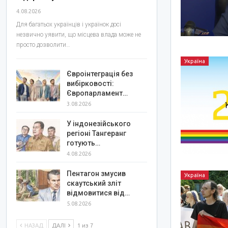
4.08.2026
Для багатьох українців і українок досі
незвично уявити, що місцева влада може не
просто дозволити…
Україна
Євроінтеграція без
вибірковості:
Європарламент…
3.08.2026
У індонезійського
регіоні Тангеранг
готують…
4.08.2026
Пентагон змусив
Україна
скаутський зліт
відмовитися від…
5.08.2026
НАЗАД
ДАЛІ
1 из 7