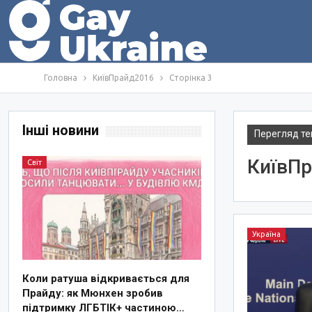
Головна
КиївПрайд2016
Сторінка 3
Інші новини
Перегляд те
КиївП
Світ
Україна
Коли ратуша відкривається для
Прайду: як Мюнхен зробив
підтримку ЛГБТІК+ частиною…