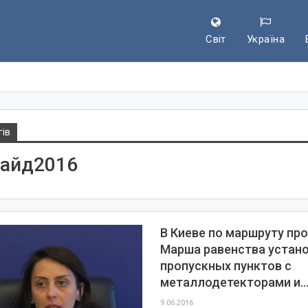
Світ
Україна
гів
райд2016
В Киеве по маршруту пр
Марша равенства устано
пропускных пунктов с
металлодетекторами и
9.06.2016