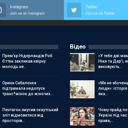
Instagram
Twitter
Join us on Instagram
Join us on Twitter
Відео
Прем’єр Нідерландів Роб
«У тебе дві мам
Єттен закликав квірну
Ніки та Дар’ї, я
молодь не…
виховують…
Орина Сабалєнка
«Ми не збоченц
підтримала недопуск
люди»: історія
транс*жінок до жіночих…
яка…
Пентагон змусив скаутський
Чому прайд по
зліт відмовитися від
Україні під час
просторів…
права,…