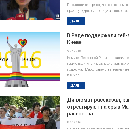
В полиции заверяют, что это не помеш
проходу журналистов и участников м
ДАЛІ...
В Раде поддержали гей-
Киеве
9.06.2016
Комитет Верховной Рады по правам че
нацменьшинств и межнациональных о
поддержал Марш равенства, назначен
в Киеве
ДАЛІ...
Дипломат рассказал, ка
отреагируют на срыв М
равенства
8.06.2016