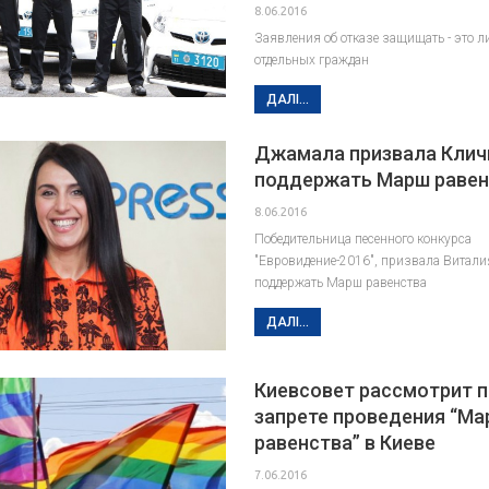
8.06.2016
Заявления об отказе защищать - это л
отдельных граждан
ДАЛІ...
Джамала призвала Клич
поддержать Марш равен
8.06.2016
Победительница песенного конкурса
"Евровидение-2016", призвала Витали
поддержать Марш равенства
ДАЛІ...
Киевсовет рассмотрит 
запрете проведения “М
равенства” в Киеве
7.06.2016