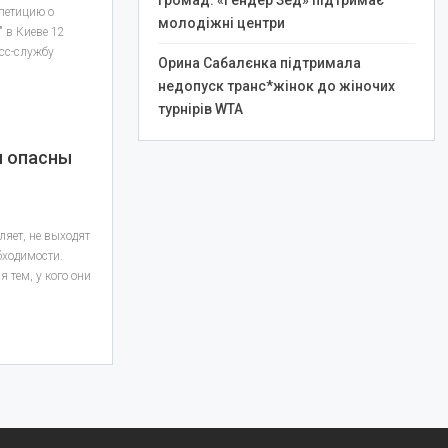
громад: «Гендер Зед» підтримає
 петицию о
молодіжні центри
 в Киеве 12
есс-службу
Орина Сабалєнка підтримала
недопуск транс*жінок до жіночих
турнірів WTA
м опасны
ляет, не выходят
обходимости.
 тем, у кого они