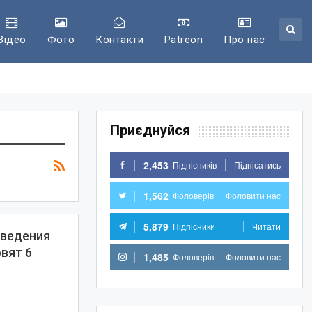
Відео
Фото
Контакти
Patreon
Про нас
Приєднуйся
2,453
Підпісників
Підпісатись
1,562
Фоловерів
Фоловити нас
5,879
Підпісники
Читати
оведения
вят 6
1,485
Фоловерів
Фоловити нас
…