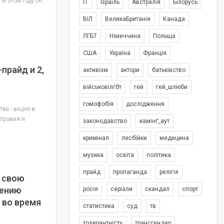
 В этом году он
IT
Ізраїль
Австралія
Білорусь
ВІЛ
ВеликаБританія
Канада
ЛГБТ
Німеччина
Польща
США
Україна
Франція
прайд и 2,
активізм
актори
батьківство
військовілгбт
гей
гей_шлюби
гомофобія
дослідження
ва - акция в
оправия и
законодавство
камінґ_аут
кримінал
лесбійки
медицина
музика
освіта
політика
прайд
пропаганда
релігія
 свою
чению
росія
серіали
скандал
спорт
 во время
статистика
суд
тв
толерантність
трансгендер