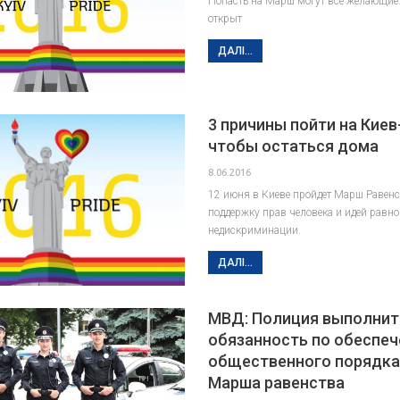
Попасть на Марш могут все желающие.
открыт
ДАЛІ...
3 причины пойти на Киев-
чтобы остаться дома
8.06.2016
12 июня в Киеве пройдет Марш Равенст
поддержку прав человека и идей равн
недискриминации.
ДАЛІ...
МВД: Полиция выполнит
обязанность по обеспе
общественного порядка
Марша равенства