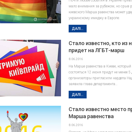
Почти любые события в Украине прив
мало внимания за рубежом, но срыв 
киевского Марша равенства может уда
украинскому имиджу в Европе.
ДАЛІ...
Стало известно, кто из 
придет на ЛГБТ-марш
8.06.2016
На Марше равенства в Киеве, который
состояться 12 июня придут не менее 5 
организаторы пригласили нардепа На
заявила глава департамента…
ДАЛІ...
Стало известно место 
Марша равенства
8.06.2016