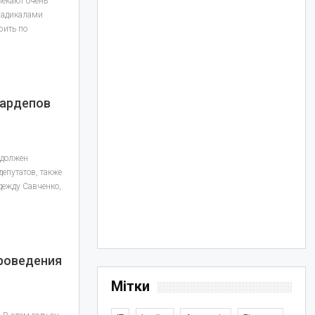
лекают очень
радикалами
рить по
нардепов
 должен
депутатов, также
дежду Савченко,
проведения
Мітки