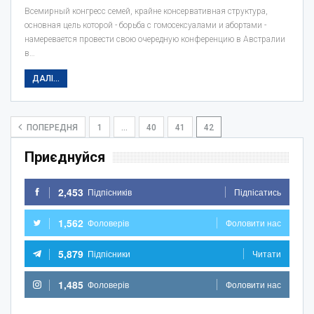
Всемирный конгресс семей, крайне консервативная структура,
основная цель которой - борьба с гомосексуалами и абортами -
намеревается провести свою очередную конференцию в Австралии
в…
ДАЛІ...
ПОПЕРЕДНЯ
1
…
40
41
42
Приєднуйся
2,453
Підпісників
Підпісатись
1,562
Фоловерів
Фоловити нас
5,879
Підпісники
Читати
1,485
Фоловерів
Фоловити нас