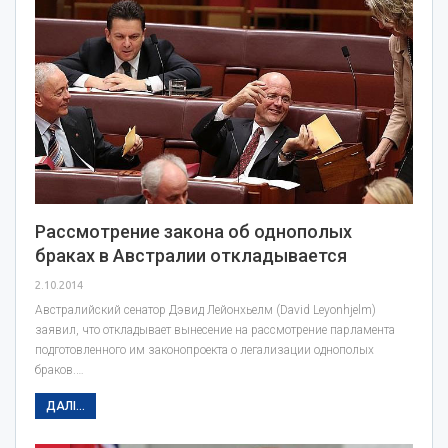
Рассмотрение закона об однополых
браках в Австралии откладывается
2.10.2014
Австралийский сенатор Дэвид Лейонхьелм (David Leyonhjelm)
заявил, что откладывает вынесение на рассмотрение парламента
подготовленного им законопроекта о легализации однополых
браков.…
ДАЛІ...