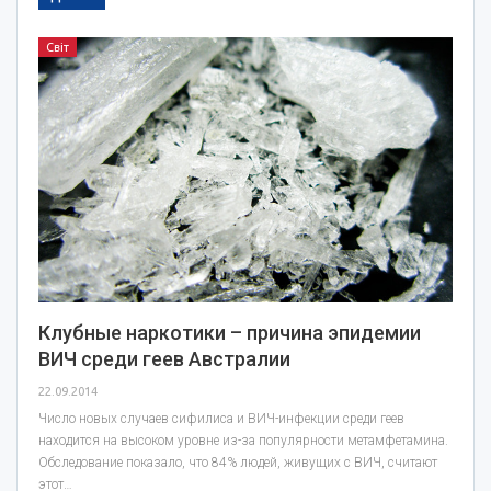
Світ
Клубные наркотики – причина эпидемии
ВИЧ среди геев Австралии
22.09.2014
Число новых случаев сифилиса и ВИЧ-инфекции среди геев
находится на высоком уровне из-за популярности метамфетамина.
Обследование показало, что 84% людей, живущих с ВИЧ, считают
этот…