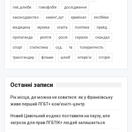
гей_шлюби
гомофобія
дослідження
законодавство
камінґ_аут
кримінал
лесбійки
медицина
музика
освіта
політика
прайд
пропаганда
релігія
росія
серіали
скандал
спорт
статистика
суд
тв
толерантність
трансгендер
фільми
шлюб
інтерв'ю
історія
Останні записи
Рік місця, де можна не ховатися: як у Франківську
живе перший ЛГБТ+ ком’юніті-центр
Новий Цивільний кодекс поставили на паузу, але
загроза для прав ЛГБТІК+ людей залишається