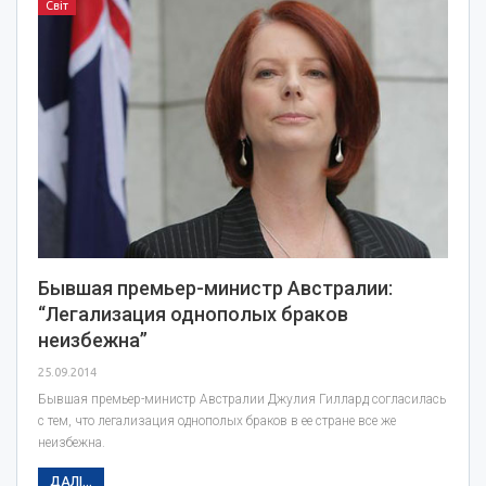
Світ
Бывшая премьер-министр Австралии:
“Легализация однополых браков
неизбежна”
25.09.2014
Бывшая премьер-министр Австралии Джулия Гиллард согласилась
с тем, что легализация однополых браков в ее стране все же
неизбежна.
ДАЛІ...