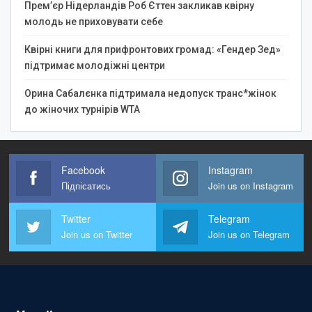
Прем’єр Нідерландів Роб Єттен закликав квірну
молодь не приховувати себе
Квірні книги для прифронтових громад: «Гендер Зед»
підтримає молодіжні центри
Орина Сабалєнка підтримала недопуск транс*жінок
до жіночих турнірів WTA
Facebook
Instagram
Підпісатись
Join us on Instagram
Twitter
Telegram
Join us on Twitter
Join us on Telegram