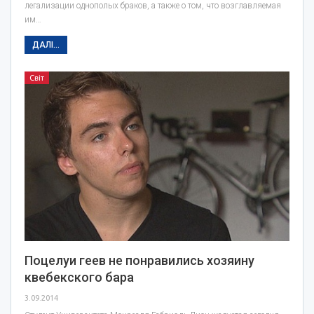
легализации однополых браков, а также о том, что возглавляемая
им…
ДАЛІ...
Світ
Поцелуи геев не понравились хозяину
квебекского бара
3.09.2014