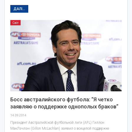
ДАЛІ...
Світ
Босс австралийского футбола: “Я четко
заявляю о поддержке однополых браков”
14.09.2014
Президент Австралийской футбольной лиги (AFL) Гиллон
МакЛэчлэн (Gillon McLachlan) заявил о всецелой поддержке