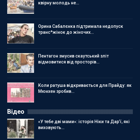
квірну молодь не…
Орина Сабалєнка підтримала недопуск
транс*жінок до жіночих…
Пентагон змусив скаутський зліт
відмовитися від просторів…
Коли ратуша відкривається для Прайду: як
Мюнхен зробив…
Відео
«У тебе дві мами»: історія Ніки та Дар’ї, які
виховують…