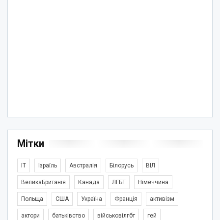
Мітки
IT
Ізраїль
Австралія
Білорусь
ВІЛ
ВеликаБританія
Канада
ЛГБТ
Німеччина
Польща
США
Україна
Франція
активізм
актори
батьківство
військовілгбт
гей