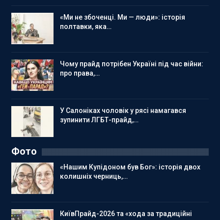
«Ми не збоченці. Ми — люди»: історія
полтавки, яка…
Чому прайд потрібен Україні під час війни:
про права,…
У Салоніках чоловік у рясі намагався
зупинити ЛГБТ-прайд,…
Фото
«Нашим Купідоном був Бог»: історія двох
колишніх черниць,…
КиївПрайд-2026 та «хода за традиційні