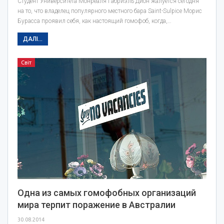
Студент Университета Монреаля Габриэль Дион жалуется сегодня
на то, что владелец популярного местного бара Saint-Sulpice Морис
Бурасса проявил себя, как настоящий гомофоб, когда,…
ДАЛІ...
Світ
Одна из самых гомофобных организаций
мира терпит поражение в Австралии
30.08.2014