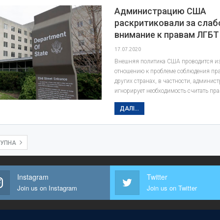
Администрацию США
раскритиковали за слаб
внимание к правам ЛГБТ
17.07.2020
Внешняя политика США проводится из
отношению к проблеме соблюдения пра
других странах, в частности, админи
игнорирует необходимость считать пр
ДАЛІ...
ТУПНА
Instagram
Twitter
Join us on Instagram
Join us on Twitter