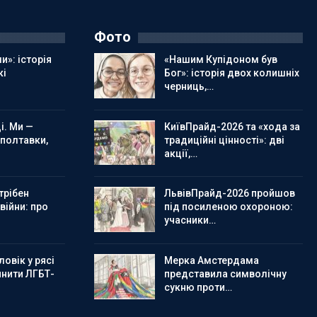
Фото
и»: історія
«Нашим Купідоном був
кі
Бог»: історія двох колишніх
черниць,…
і. Ми —
КиївПрайд-2026 та «хода за
 полтавки,
традиційні цінності»: дві
акції,…
трібен
ЛьвівПрайд-2026 пройшов
 війни: про
під посиленою охороною:
учасники…
овік у рясі
Мерка Амстердама
инити ЛГБТ-
представила символічну
сукню проти…