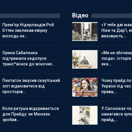
Відео
Прем’єр Нідерландів Роб
«У тебе дві мам
Єттен закликав квірну
Ніки та Дар’ї, я
молодь не…
виховують…
Орина Сабалєнка
«Ми не збоченц
підтримала недопуск
люди»: історія
транс*жінок до жіночих…
яка…
Пентагон змусив скаутський
Чому прайд по
зліт відмовитися від
Україні під час
просторів…
права,…
Коли ратуша відкривається
У Салоніках чол
для Прайду: як Мюнхен
намагався зуп
зробив…
прайд,…