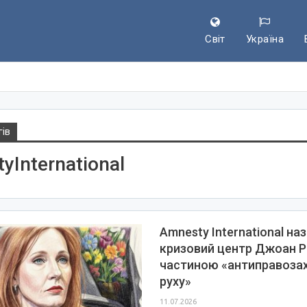
Світ
Україна
гів
yInternational
Amnesty International на
кризовий центр Джоан Р
частиною «антиправоза
руху»
11.07.2026