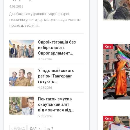
4.08.2026
Для багатьох українців і українок досі
незвично уявити, що місцева влада може не
просто дозволити…
Євроінтеграція без
Світ
вибірковості:
Європарламент…
3.08.2026
У індонезійського
регіоні Тангеранг
готують…
4.08.2026
Пентагон змусив
скаутський зліт
відмовитися від…
5.08.2026
Світ
НАЗАД
ДАЛІ
1 из 7