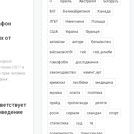
IT
Ізраїль
Австралія
Білорусь
ВІЛ
ВеликаБританія
Канада
ЛГБТ
Німеччина
Польща
афон
США
Україна
Франція
х от
активізм
актори
батьківство
військовілгбт
гей
гей_шлюби
ародный
гомофобія
дослідження
писем 2021" в
законодавство
камінґ_аут
 прав человека.
одная…
кримінал
лесбійки
медицина
музика
освіта
політика
прайд
пропаганда
релігія
иветствует
оведение
росія
серіали
скандал
спорт
статистика
суд
тв
толерантність
трансгендер