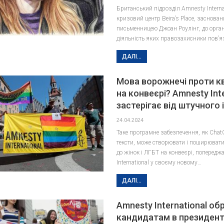
Британський підрозділ Amnesty Interna
кризовий центр Beira’s Place, заснова
письменницею Джоан Роулінг, до орган
діяльність яких правозахисники пов’
ДАЛІ...
Мова ворожнечі проти к
на конвеєрі? Amnesty Int
застерігає від штучного 
24.04.2024
Таке програмне забезпечення, як Cha
тексти, може створювати і поширювати
до жінок і ЛГБТ на конвеєрі, поперед
International у своєму новому…
ДАЛІ...
Amnesty International об
кандидатам в президен