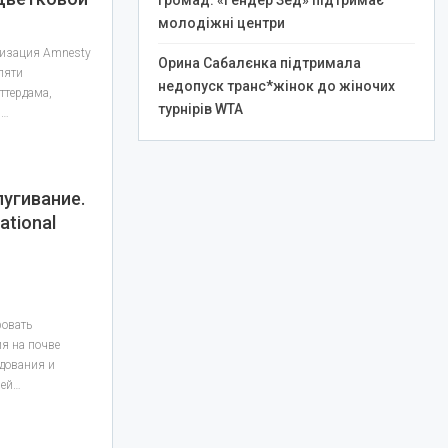
громад: «Гендер Зед» підтримає
молодіжні центри
изация Amnesty
Орина Сабалєнка підтримала
 пяти
недопуск транс*жінок до жіночих
ттердама,
турнірів WTA
–…
пугивание.
ational
й
ровать
я на почве
едования и
лей…