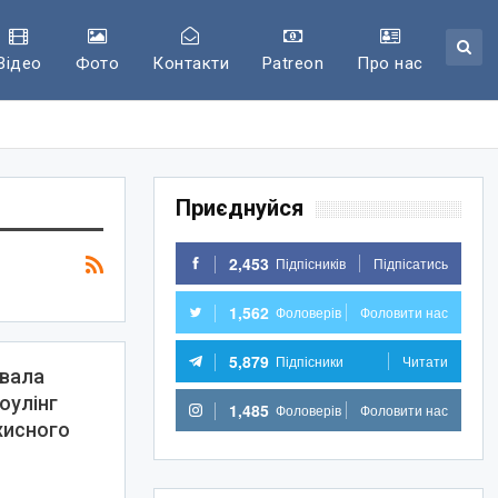
Відео
Фото
Контакти
Patreon
Про нас
Приєднуйся
2,453
Підпісників
Підпісатись
1,562
Фоловерів
Фоловити нас
5,879
Підпісники
Читати
звала
оулінг
1,485
Фоловерів
Фоловити нас
хисного