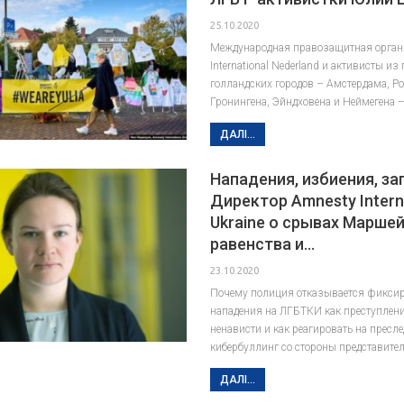
25.10.2020
Международная правозащитная орган
International Nederland и активисты из
голландских городов – Амстердама, Ро
Гронингена, Эйндховена и Неймегена 
ДАЛІ...
Нападения, избиения, за
Директор Amnesty Intern
Ukraine о срывах Марше
равенства и…
23.10.2020
Почему полиция отказывается фикси
нападения на ЛГБТКИ как преступлени
ненависти и как реагировать на пресл
кибербуллинг со стороны представите
ДАЛІ...