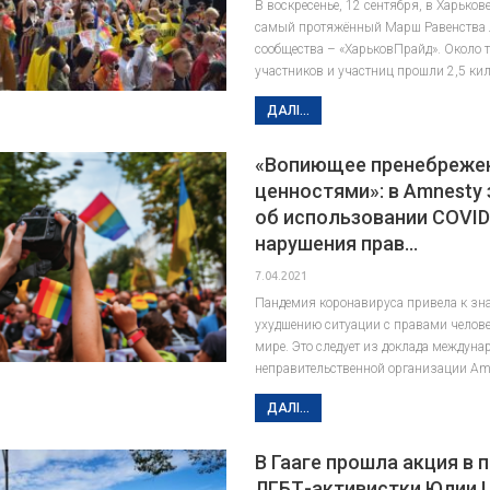
В воскресенье, 12 сентября, в Харьков
самый протяжённый Марш Равенства 
сообщества – «ХарьковПрайд». Около 
участников и участниц прошли 2,5 ки
ДАЛІ...
«Вопиющее пренебреже
ценностями»: в Amnesty
об использовании COVID
нарушения прав…
7.04.2021
Пандемия коронавируса привела к зн
ухудшению ситуации с правами челове
мире. Это следует из доклада междуна
неправительственной организации Am
ДАЛІ...
В Гааге прошла акция в
ЛГБТ-активистки Юлии 