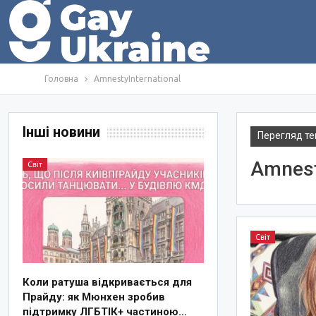
Головна
AmnestyInternational
Інші новини
Перегляд те
Amnest
Світ
Світ
Коли ратуша відкривається для
Прайду: як Мюнхен зробив
підтримку ЛГБТІК+ частиною…