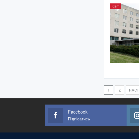
Світ
1
2
НАС
Facebook
Підпісатись