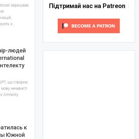
Підтримай нас на Patreon
tional зарахував
ний
ізацій,
язують з…
вір-людей
ernational
інтелекту
tGPT, що створює
 мову ненависті
жає Amnesty
ратилась к
ты Южной