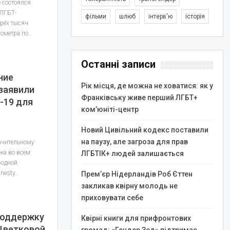
е состоялся
ЛГБТ-
фільми
шлюб
інтерв'ю
історія
трёх тысяч
лометра по…
Останні записи
ние
Рік місця, де можна не ховатися: як у
 заявили
Франківську живе перший ЛГБТ+
-19 для
ком’юніті-центр
Новий Цивільний кодекс поставили
на паузу, але загроза для прав
ачительному
ка во всем
ЛГБТІК+ людей залишається
родной
nesty…
Прем’єр Нідерландів Роб Єттен
закликав квірну молодь не
приховувати себе
 поддержку
Квірні книги для прифронтових
Цветковой