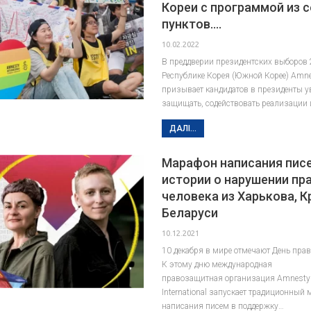
Кореи с программой из 
пунктов.…
10.02.2022
В преддверии президентских выборов 
Республике Корея (Южной Корее) Amnest
призывает кандидатов в президенты у
защищать, содействовать реализации
ДАЛІ...
Марафон написания писе
истории о нарушении пр
человека из Харькова, К
Беларуси
10.12.2021
10 декабря в мире отмечают День прав
К этому дню международная
правозащитная организация Amnesty
International запускает традиционный
написания писем в поддержку…