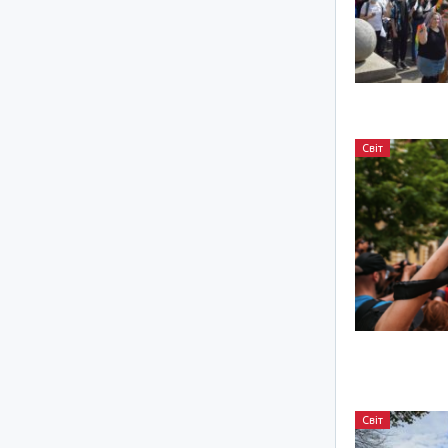
Світ
Світ