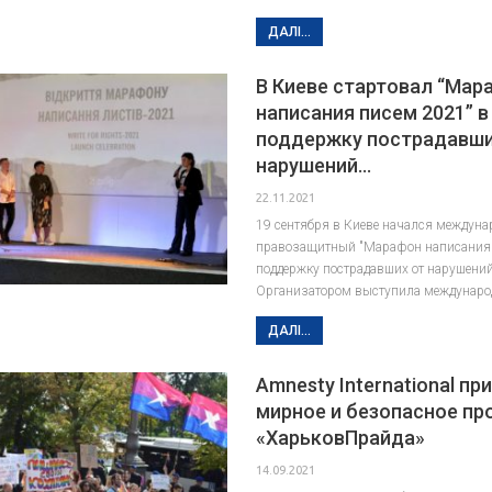
ДАЛІ...
В Киеве стартовал “Мар
написания писем 2021” в
поддержку пострадавши
нарушений…
22.11.2021
19 сентября в Киеве начался междун
правозащитный "Марафон написания 
поддержку пострадавших от нарушений
Организатором выступила междунар
ДАЛІ...
Amnesty International пр
мирное и безопасное пр
«ХарьковПрайда»
14.09.2021