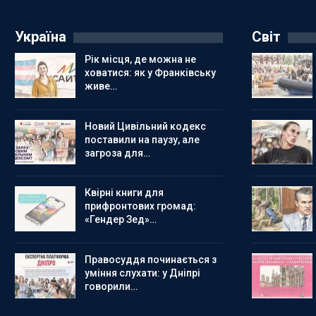
Україна
Світ
Рік місця, де можна не
ховатися: як у Франківську
живе…
Новий Цивільний кодекс
поставили на паузу, але
загроза для…
Квірні книги для
прифронтових громад:
«Гендер Зед»…
Правосуддя починається з
уміння слухати: у Дніпрі
говорили…