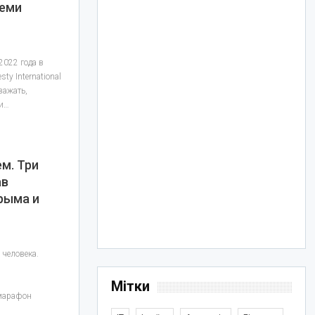
семи
2022 года в
y International
важать,
 и…
м. Три
ав
рыма и
 человека.
Мітки
 марафон