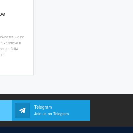
ое
бирательно по
в человека в
страция США
ава…
Telegram
Join us on Telegram