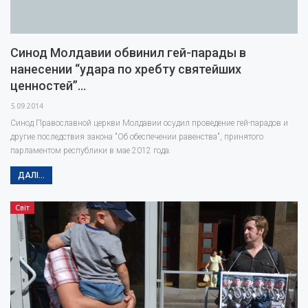
Синод Молдавии обвинил гей-парады в
нанесении “удара по хребту святейших
ценностей”…
5.09.2014
Синод Православной церкви Молдавии осудил проведение гей-парадов и
другие последствия закона "Об обеспечении равенства", принятого
парламентом республики в мае 2012 года.
ДАЛІ...
Світ