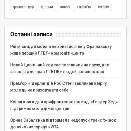
трансгендер
фільми
шлюб
інтерв'ю
історія
Останні записи
Рік місця, де можна не ховатися: як у Франківську
живе перший ЛГБТ+ ком’юніті-центр
Новий Цивільний кодекс поставили на паузу, але
загроза для прав ЛГБТІК+ людей залишається
Прем’єр Нідерландів Роб Єттен закликав квірну
молодь не приховувати себе
Квірні книги для прифронтових громад: «Гендер Зед»
підтримає молодіжні центри
Орина Сабалєнка підтримала недопуск транс*жінок
до жіночих турнірів WTA