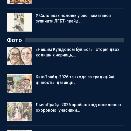
У Салоніках чоловік у рясі намагався
зупинити ЛГБТ-прайд,…
Фото
«Нашим Купідоном був Бог»: історія двох
колишніх черниць,…
КиївПрайд-2026 та «хода за традиційні
цінності»: дві акції,…
ЛьвівПрайд-2026 пройшов під посиленою
охороною: учасники…