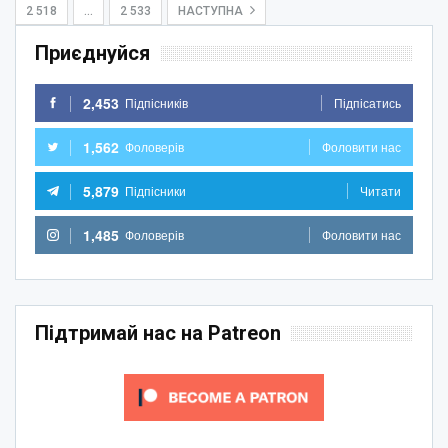
2 518
…
2 533
НАСТУПНА
Приєднуйся
2,453
Підпісників
Підпісатись
1,562
Фоловерів
Фоловити нас
5,879
Підпісники
Читати
1,485
Фоловерів
Фоловити нас
Підтримай нас на Patreon