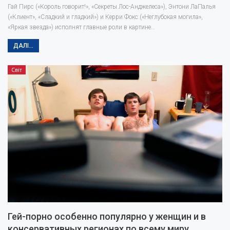
Гай Пирс («Король говорит!», «Секреты Лос-Анджелеса»), Энтони ЛаПалья
(«Клиент», «Сладкий и гладкий») и Керри Фокс («Неглубокая могила»,
«Яркая звезда») исполнят главные роли в картине…
ДАЛІ...
Світ
Гей-порно особенно популярно у женщин и в
консервативных регионах по всему миру