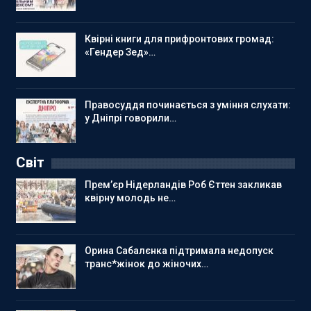
Квірні книги для прифронтових громад:
«Гендер Зед»…
Правосуддя починається з уміння слухати:
у Дніпрі говорили…
Світ
Прем’єр Нідерландів Роб Єттен закликав
квірну молодь не…
Орина Сабалєнка підтримала недопуск
транс*жінок до жіночих…