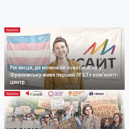
Україна
Рік місця, де можна не ховатися: як у
Франківську живе перший ЛГБТ+ ком’юніті-
центр
Україна