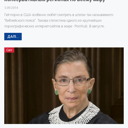
5.09.2014
Гей-порно в США особенно любят смотреть в штатах так называемого
"библейского пояса". Такова статистика одного из крупнейших
порнографических интернет-сайтов в мире - Pornhub. В августе…
ДАЛІ...
Світ