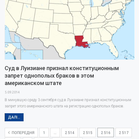
Суд в Луизиане признал конституционным
запрет однополых браков в этом
американском штате
5.09.2014
В минувшую среду 3 сентября суд в Луизиане признал конституционным
запрет этого американского штата на регистрацию однополых браков.
ДАЛІ...
ПОПЕРЕДНЯ
1
…
2 514
2 515
2 516
2 517