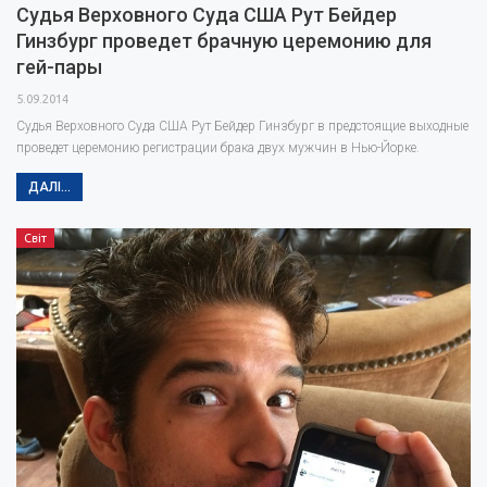
Судья Верховного Суда США Рут Бейдер
Гинзбург проведет брачную церемонию для
гей-пары
5.09.2014
Судья Верховного Суда США Рут Бейдер Гинзбург в предстоящие выходные
проведет церемонию регистрации брака двух мужчин в Нью-Йорке.
ДАЛІ...
Світ