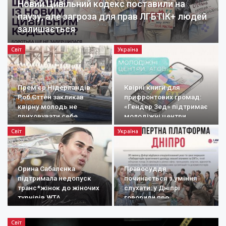
Новий Цивільний кодекс поставили на
паузу, але загроза для прав ЛГБТІК+ людей
залишається
Світ
Україна
Прем’єр Нідерландів
Квірні книги для
Роб Єттен закликав
прифронтових громад:
квірну молодь не
«Гендер Зед» підтримає
приховувати себе
молодіжні центри
Світ
Україна
Орина Сабалєнка
Правосуддя
підтримала недопуск
починається з уміння
транс*жінок до жіночих
слухати: у Дніпрі
турнірів WTA
говорили про
документування
воєнних злочинів
Світ