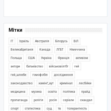
Мітки
IT
Ізраїль
Австралія
Білорусь
ВІЛ
ВеликаБританія
Канада
ЛГБТ
Німеччина
Польща
США
Україна
Франція
активізм
актори
батьківство
військовілгбт
гей
гей_шлюби
гомофобія
дослідження
законодавство
камінґ_аут
кримінал
лесбійки
медицина
музика
освіта
політика
прайд
пропаганда
релігія
росія
серіали
скандал
спорт
статистика
суд
тв
толерантність