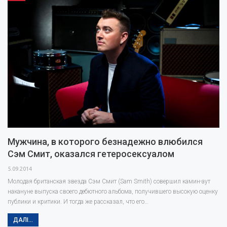
проти…
Мужчина, в которого безнадежно влюбился
Сэм Смит, оказался гетеросексуалом
5.09.2014
Молодая британская звезда Сэм Смит (Sam Smith) совершил камин-аут
накануне выпуска своего дебютного альбома, получившего высокую оценку
публики и критики. И тогда же рассказал, что его…
ДАЛІ...