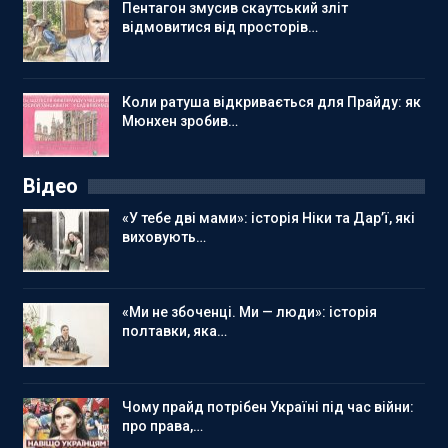
Пентагон змусив скаутський зліт
відмовитися від просторів…
Коли ратуша відкривається для Прайду: як
Мюнхен зробив…
Відео
«У тебе дві мами»: історія Ніки та Дар’ї, які
виховують…
«Ми не збоченці. Ми — люди»: історія
полтавки, яка…
Чому прайд потрібен Україні під час війни:
про права,…