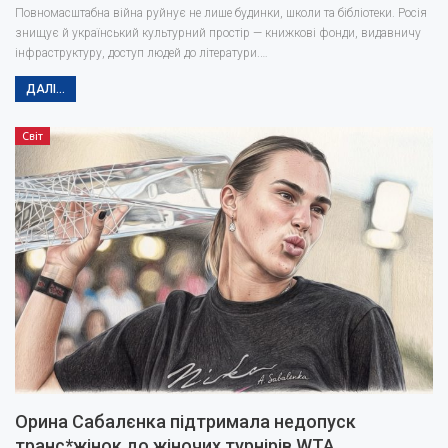
Повномасштабна війна руйнує не лише будинки, школи та бібліотеки. Росія
знищує й український культурний простір — книжкові фонди, видавничу
інфраструктуру, доступ людей до літератури.…
ДАЛІ...
Світ
Орина Сабалєнка підтримала недопуск
транс*жінок до жіночих турнірів WTA