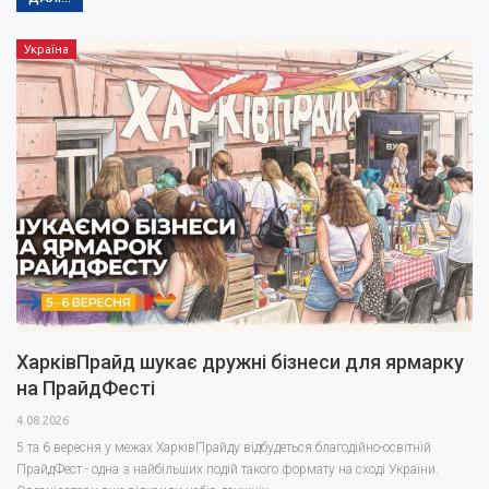
Україна
ХарківПрайд шукає дружні бізнеси для ярмарку
на ПрайдФесті
4.08.2026
5 та 6 вересня у межах ХарківПрайду відбудеться благодійно-освітній
ПрайдФест - одна з найбільших подій такого формату на сході України.