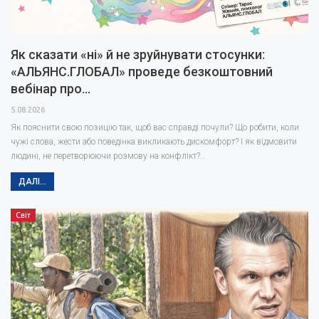
Як сказати «ні» й не зруйнувати стосунки:
«АЛЬЯНС.ГЛОБАЛ» проведе безкоштовний
вебінар про…
5.08.2026
Як пояснити свою позицію так, щоб вас справді почули? Що робити, коли
чужі слова, жести або поведінка викликають дискомфорт? І як відмовити
людині, не перетворюючи розмову на конфлікт?…
ДАЛІ...
Світ