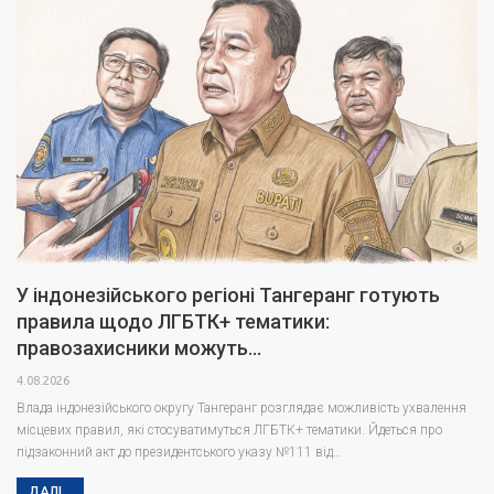
У індонезійського регіоні Тангеранг готують
правила щодо ЛГБТК+ тематики:
правозахисники можуть…
4.08.2026
Влада індонезійського округу Тангеранг розглядає можливість ухвалення
місцевих правил, які стосуватимуться ЛГБТК+ тематики. Йдеться про
підзаконний акт до президентського указу №111 від…
ДАЛІ...