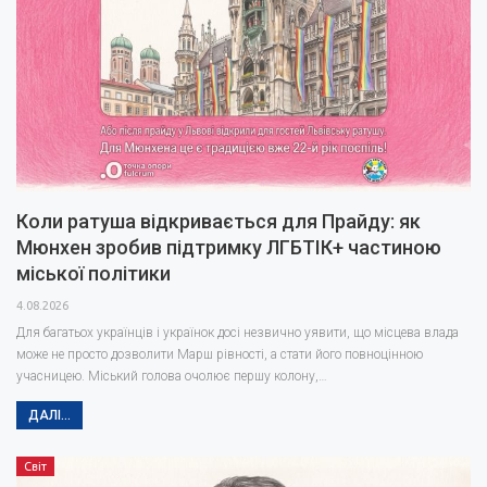
Коли ратуша відкривається для Прайду: як
Мюнхен зробив підтримку ЛГБТІК+ частиною
міської політики
4.08.2026
Для багатьох українців і українок досі незвично уявити, що місцева влада
може не просто дозволити Марш рівності, а стати його повноцінною
учасницею. Міський голова очолює першу колону,…
ДАЛІ...
Світ