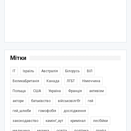
Мітки
IT
Ізраїль
Австралія
Білорусь
ВІЛ
ВеликаБританія
Канада
ЛГБТ
Німеччина
Польща
США
Україна
Франція
активізм
актори
батьківство
військовілгбт
гей
гей_шлюби
гомофобія
дослідження
законодавство
камінґ_аут
кримінал
лесбійки
медицина
музика
освіта
політика
прайд