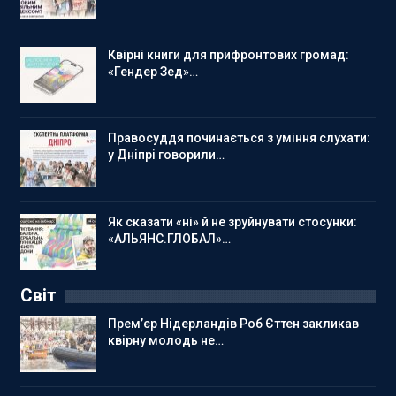
Квірні книги для прифронтових громад:
«Гендер Зед»…
Правосуддя починається з уміння слухати:
у Дніпрі говорили…
Як сказати «ні» й не зруйнувати стосунки:
«АЛЬЯНС.ГЛОБАЛ»…
Світ
Прем’єр Нідерландів Роб Єттен закликав
квірну молодь не…