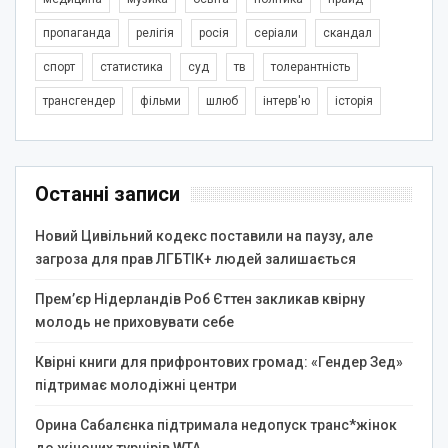
пропаганда
релігія
росія
серіали
скандал
спорт
статистика
суд
тв
толерантність
трансгендер
фільми
шлюб
інтерв'ю
історія
Останні записи
Новий Цивільний кодекс поставили на паузу, але
загроза для прав ЛГБТІК+ людей залишається
Прем’єр Нідерландів Роб Єттен закликав квірну
молодь не приховувати себе
Квірні книги для прифронтових громад: «Гендер Зед»
підтримає молодіжні центри
Орина Сабалєнка підтримала недопуск транс*жінок
до жіночих турнірів WTA