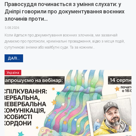
Правосуддя починається з уміння слухати: у
Дніпрі говорили про документування воєнних
злочинів проти…
5.08.2026
Коли йдеться про документування воєнних злочинів, ми зазвичай
думаємо про протоколи, кримінальні провадження, відео з місця подій,
супутникові знімки або майбутні суди. Та за кожним…
ДАЛІ...
Україна