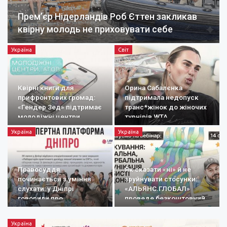
Прем’єр Нідерландів Роб Єттен закликав
квірну молодь не приховувати себе
Україна
Світ
Квірні книги для
Орина Сабалєнка
прифронтових громад:
підтримала недопуск
«Гендер Зед» підтримає
транс*жінок до жіночих
молодіжні центри
турнірів WTA
Україна
Україна
Правосуддя
Як сказати «ні» й не
починається з уміння
зруйнувати стосунки:
слухати: у Дніпрі
«АЛЬЯНС.ГЛОБАЛ»
говорили про
проведе безкоштовний
документування
вебінар про…
воєнних злочинів
Україна