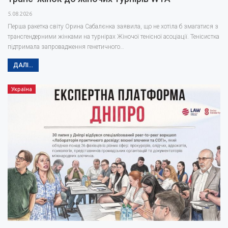
5.08.2026
Перша ракетка світу Орина Сабалєнка заявила, що не хотіла б змагатися з
трансгендерними жінками на турнірах Жіночої тенісної асоціації. Тенісистка
підтримала запровадження генетичного…
ДАЛІ...
Україна