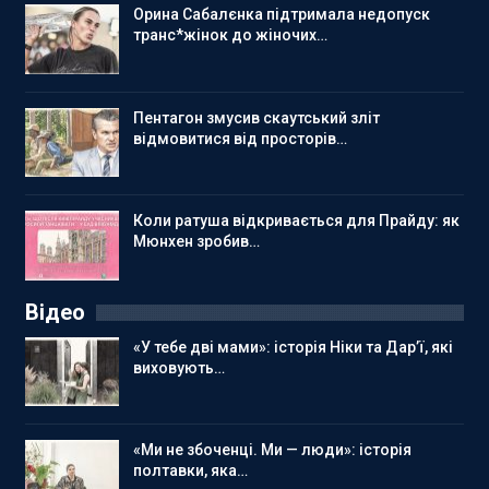
Орина Сабалєнка підтримала недопуск
транс*жінок до жіночих…
Пентагон змусив скаутський зліт
відмовитися від просторів…
Коли ратуша відкривається для Прайду: як
Мюнхен зробив…
Відео
«У тебе дві мами»: історія Ніки та Дар’ї, які
виховують…
«Ми не збоченці. Ми — люди»: історія
полтавки, яка…