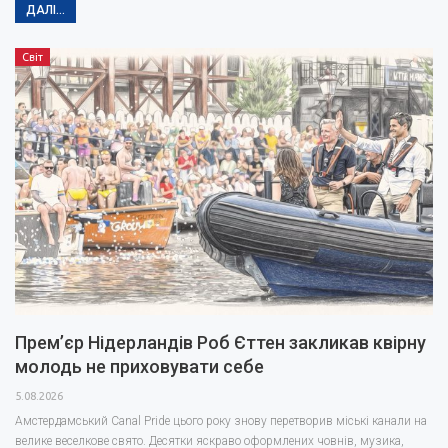
ДАЛІ...
Світ
Прем’єр Нідерландів Роб Єттен закликав квірну
молодь не приховувати себе
5.08.2026
Амстердамський Canal Pride цього року знову перетворив міські канали на
велике веселкове свято. Десятки яскраво оформлених човнів, музика,