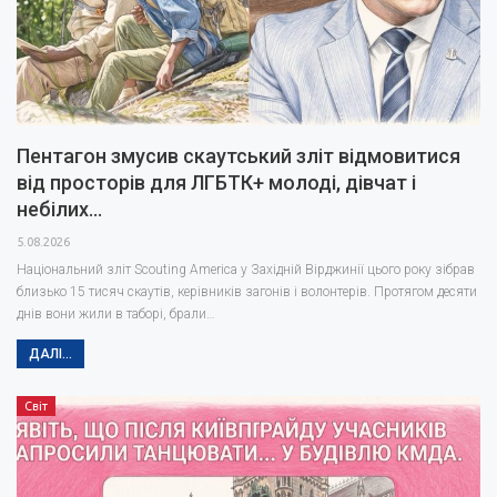
Пентагон змусив скаутський зліт відмовитися
від просторів для ЛГБТК+ молоді, дівчат і
небілих…
5.08.2026
Національний зліт Scouting America у Західній Вірджинії цього року зібрав
близько 15 тисяч скаутів, керівників загонів і волонтерів. Протягом десяти
днів вони жили в таборі, брали…
ДАЛІ...
Світ