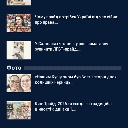
Чому прайд потрібен Україні під час війни:
про права,…
У Салоніках чоловік у рясі намагався
зупинити ЛГБТ-прайд,…
Фото
«Нашим Купідоном був Бог»: історія двох
колишніх черниць,…
КиївПрайд-2026 та «хода за традиційні
цінності»: дві акції,…