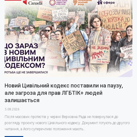
проти…
Новий Цивільний кодекс поставили на паузу,
але загроза для прав ЛГБТІК+ людей
залишається
5.08.2026
Після масових протестів у червні Верховна Рада не повернулася до
розгляду проєкту нового Цивільного кодексу. Документ готують до другого
читання, а його суперечливі положення мають…