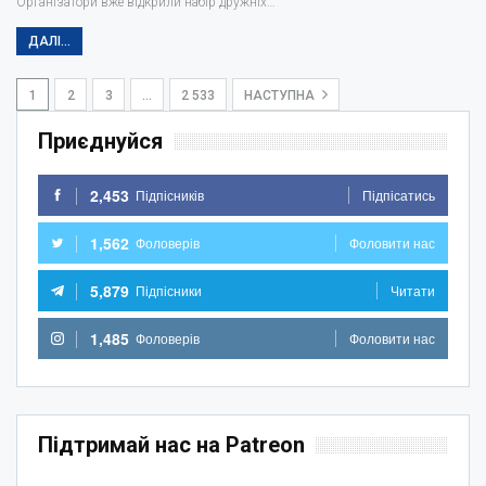
Організатори вже відкрили набір дружніх…
ДАЛІ...
1
2
3
…
2 533
НАСТУПНА
Приєднуйся
2,453
Підпісників
Підпісатись
1,562
Фоловерів
Фоловити нас
5,879
Підпісники
Читати
1,485
Фоловерів
Фоловити нас
Підтримай нас на Patreon