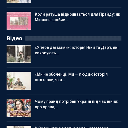
Коли ратуша відкривається для Прайду: як
Мюнхен зробив…
Відео
«У тебе дві мами»: історія Ніки та Дар’ї, які
виховують…
«Ми не збоченці. Ми — люди»: історія
полтавки, яка…
Чому прайд потрібен Україні під час війни:
про права,…