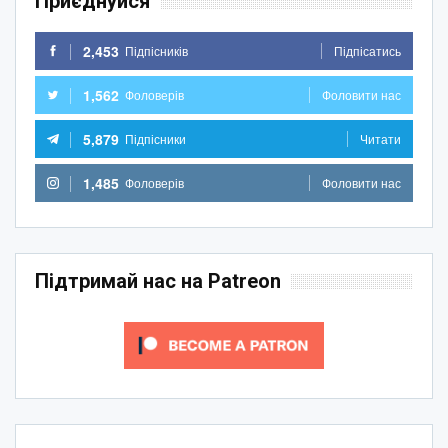
Приєднуйся
2,453
Підпісників
Підпісатись
1,562
Фоловерів
Фоловити нас
5,879
Підпісники
Читати
1,485
Фоловерів
Фоловити нас
Підтримай нас на Patreon