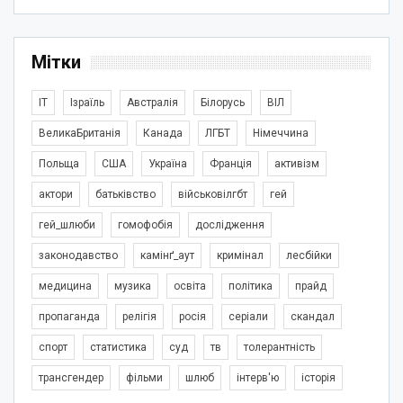
Мітки
IT
Ізраїль
Австралія
Білорусь
ВІЛ
ВеликаБританія
Канада
ЛГБТ
Німеччина
Польща
США
Україна
Франція
активізм
актори
батьківство
військовілгбт
гей
гей_шлюби
гомофобія
дослідження
законодавство
камінґ_аут
кримінал
лесбійки
медицина
музика
освіта
політика
прайд
пропаганда
релігія
росія
серіали
скандал
спорт
статистика
суд
тв
толерантність
трансгендер
фільми
шлюб
інтерв'ю
історія