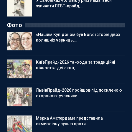
У Салоніках чоловік у рясі намагався
зупинити ЛГБТ-прайд,…
Фото
«Нашим Купідоном був Бог»: історія двох
колишніх черниць,…
КиївПрайд-2026 та «хода за традиційні
цінності»: дві акції,…
ЛьвівПрайд-2026 пройшов під посиленою
охороною: учасники…
Мерка Амстердама представила
символічну сукню проти…