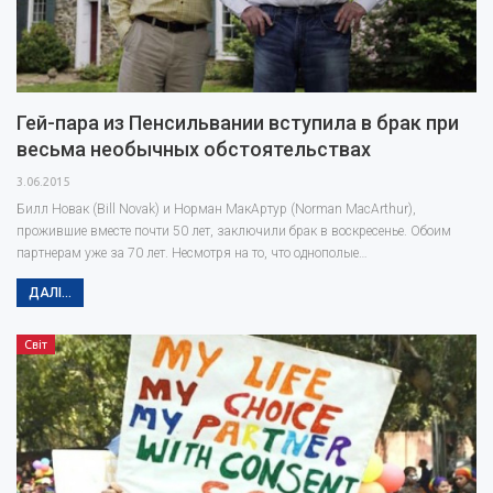
Гей-пара из Пенсильвании вступила в брак при
весьма необычных обстоятельствах
3.06.2015
Билл Новак (Bill Novak) и Норман МакАртур (Norman MacArthur),
прожившие вместе почти 50 лет, заключили брак в воскресенье. Обоим
партнерам уже за 70 лет. Несмотря на то, что однополые…
ДАЛІ...
Світ