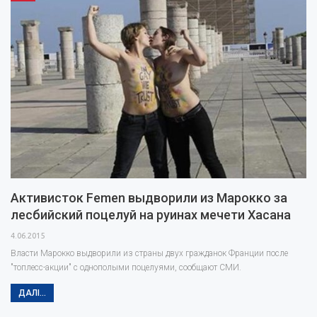
проти…
Активисток Femen выдворили из Марокко за
лесбийский поцелуй на руинах мечети Хасана
4.06.2015
Власти Марокко выдворили из страны двух гражданок Франции после
"топлесс-акции" с однополыми поцелуями, сообщают СМИ.
ДАЛІ...