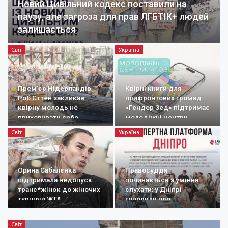
Новий Цивільний кодекс поставили на
паузу, але загроза для прав ЛГБТІК+ людей
залишається
Світ
Україна
Прем’єр Нідерландів
Квірні книги для
Роб Єттен закликав
прифронтових громад:
квірну молодь не
«Гендер Зед» підтримає
приховувати себе
молодіжні центри
Світ
Україна
Орина Сабалєнка
Правосуддя
підтримала недопуск
починається з уміння
транс*жінок до жіночих
слухати: у Дніпрі
турнірів WTA
говорили про
документування
воєнних злочинів
Світ