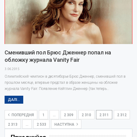
Сменивший пол Брюс Дженнер попал на
обложку журнала Vanity Fair
3.06.2015
Олимпийский чемпион в десятиборье Брюс Дженнер, сменивший пол в
прошлом месяце, впервые предстал в образе женщины на обложке
журнала Vanity Fair. Появление Кейтлин Дженнер (так теперь…
ДАЛІ...
ПОПЕРЕДНЯ
1
…
2 309
2 310
2 311
2 312
2 313
…
2 533
НАСТУПНА