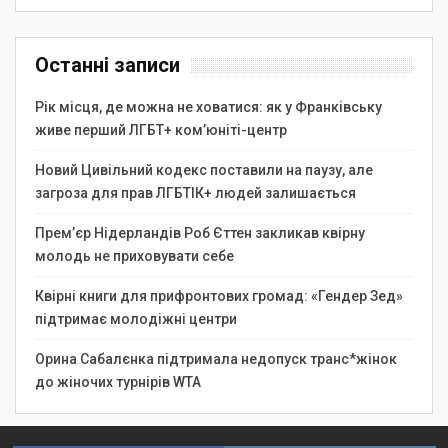
Останні записи
Рік місця, де можна не ховатися: як у Франківську
живе перший ЛГБТ+ ком’юніті-центр
Новий Цивільний кодекс поставили на паузу, але
загроза для прав ЛГБТІК+ людей залишається
Прем’єр Нідерландів Роб Єттен закликав квірну
молодь не приховувати себе
Квірні книги для прифронтових громад: «Гендер Зед»
підтримає молодіжні центри
Орина Сабалєнка підтримала недопуск транс*жінок
до жіночих турнірів WTA