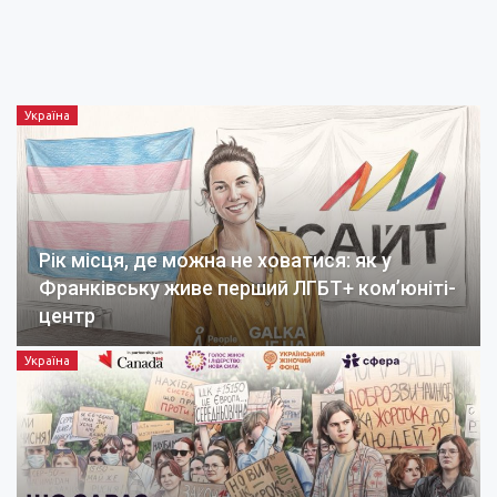
Україна
Рік місця, де можна не ховатися: як у
Франківську живе перший ЛГБТ+ ком’юніті-
центр
Україна