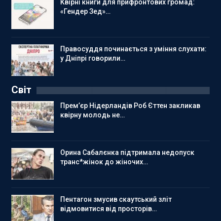
Квірні книги для прифронтових громад:
«Гендер Зед»…
Правосуддя починається з уміння слухати:
у Дніпрі говорили…
Світ
Прем’єр Нідерландів Роб Єттен закликав
квірну молодь не…
Орина Сабалєнка підтримала недопуск
транс*жінок до жіночих…
Пентагон змусив скаутський зліт
відмовитися від просторів…