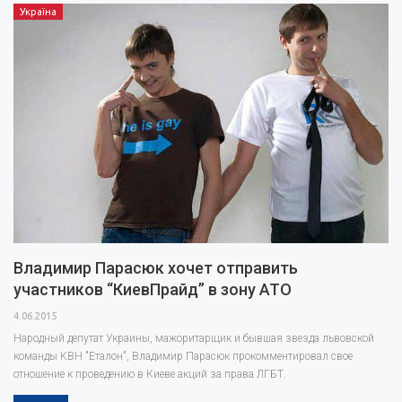
Україна
Владимир Парасюк хочет отправить
участников “КиевПрайд” в зону АТО
4.06.2015
Народный депутат Украины, мажоритарщик и бывшая звезда львовской
команды КВН "Еталон", Владимир Парасюк прокомментировал свое
отношение к проведению в Киеве акций за права ЛГБТ.