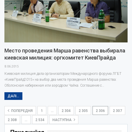
Место проведения Марша равенства выбирала
киевская милиция: оргкомитет КиевПрайда
8.06.2015
Киевская милиция дала организаторам Международного форума ЛГБТ
«КиевПрайд2015» на выбор два места проведения Марша равенства:
Оболонская набережная или аэродром Чайка. Соглашение с…
ДАЛІ...
ПОПЕРЕДНЯ
1
…
2 304
2 305
2 306
2 307
2 308
…
2 534
НАСТУПНА