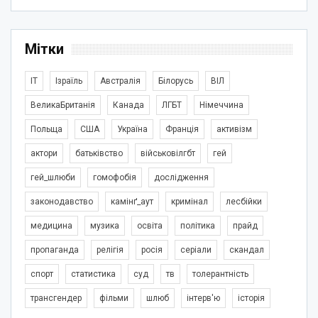
Мітки
IT
Ізраїль
Австралія
Білорусь
ВІЛ
ВеликаБританія
Канада
ЛГБТ
Німеччина
Польща
США
Україна
Франція
активізм
актори
батьківство
військовілгбт
гей
гей_шлюби
гомофобія
дослідження
законодавство
камінґ_аут
кримінал
лесбійки
медицина
музика
освіта
політика
прайд
пропаганда
релігія
росія
серіали
скандал
спорт
статистика
суд
тв
толерантність
трансгендер
фільми
шлюб
інтерв'ю
історія