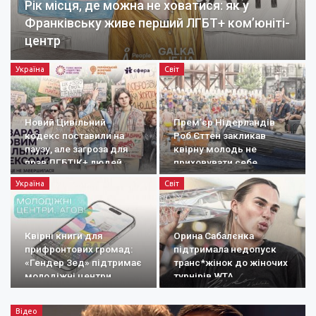
Рік місця, де можна не ховатися: як у
Франківську живе перший ЛГБТ+ ком’юніті-
центр
Україна
Світ
Новий Цивільний
Прем’єр Нідерландів
кодекс поставили на
Роб Єттен закликав
паузу, але загроза для
квірну молодь не
прав ЛГБТІК+ людей
приховувати себе
залишається
Україна
Світ
Квірні книги для
Орина Сабалєнка
прифронтових громад:
підтримала недопуск
«Гендер Зед» підтримає
транс*жінок до жіночих
молодіжні центри
турнірів WTA
Відео