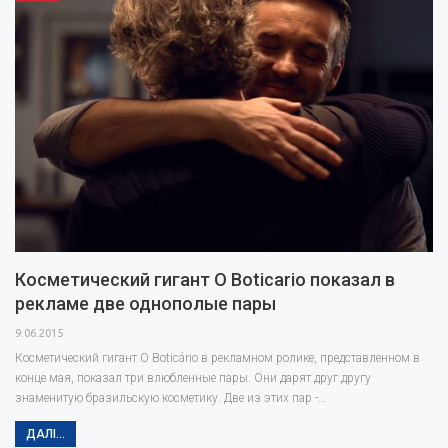
Косметический гигант O Boticario показал в
рекламе две однополые пары
9.06.2015
Косметический гигант O Boticário в рекламном ролике, представленном в
конце мая, показал три влюбленные пары. Они дарят друг другу
знаменитую бразильскую косметику. Две из этих пар -…
ДАЛІ...