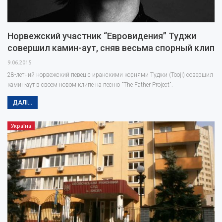
Норвежский участник “Евровидения” Туджи
совершил камин-аут, сняв весьма спорный клип
9.06.2015
28-летний норвежский певец с иранскими корнями Туджи (Tooji) совершил
камин-аут в своем новом клипе на песню "The Father Project".
ДАЛІ...
Україна