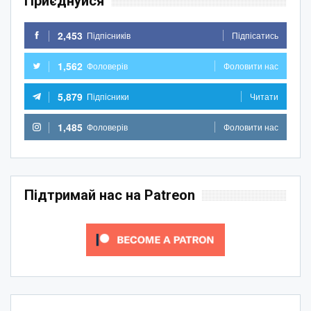
Приєднуйся
2,453
Підпісників
Підпісатись
1,562
Фоловерів
Фоловити нас
5,879
Підпісники
Читати
1,485
Фоловерів
Фоловити нас
Підтримай нас на Patreon