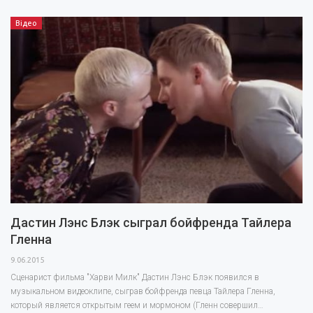
Відео
Дастин Лэнс Блэк сыграл бойфренда Тайлера
Гленна
9.06.2015
Сценарист фильма "Харви Милк" Дастин Лэнс Блэк появился в
музыкальном видеоклипе, сыграв бойфренда певца Тайлера Гленна,
который является открытым геем и мормоном (Гленн совершил…