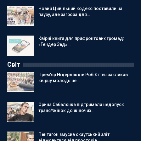
Новий Цивільний кодекс поставили на
паузу, але загроза для…
Квірні книги для прифронтових громад:
«Гендер Зед»…
Світ
Прем’єр Нідерландів Роб Єттен закликав
квірну молодь не…
Орина Сабалєнка підтримала недопуск
транс*жінок до жіночих…
Пентагон змусив скаутський зліт
відмовитися від просторів…