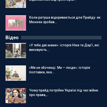
Коли ратуша відкривається для Прайду: як
Мюнхен зробив…
Відео
«У тебе дві мами»: історія Ніки та Дар’ї, які
виховують…
«Ми не збоченці. Ми — люди»: історія
полтавки, яка…
Чому прайд потрібен Україні під час війни:
про права,…