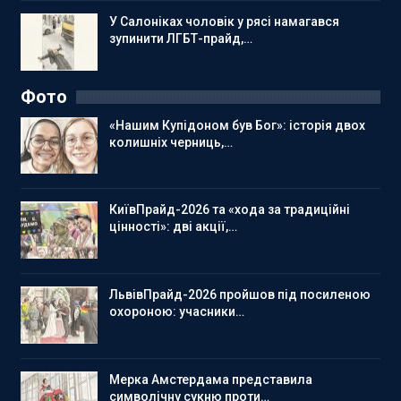
У Салоніках чоловік у рясі намагався
зупинити ЛГБТ-прайд,…
Фото
«Нашим Купідоном був Бог»: історія двох
колишніх черниць,…
КиївПрайд-2026 та «хода за традиційні
цінності»: дві акції,…
ЛьвівПрайд-2026 пройшов під посиленою
охороною: учасники…
Мерка Амстердама представила
символічну сукню проти…