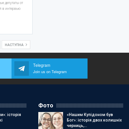
ые депутаты от
л в интервью
НАСТУПНА
Telegram
Join us on Telegram
Фото
и»: історія
«Нашим Купідоном був
кі
Бог»: історія двох колишніх
черниць,…