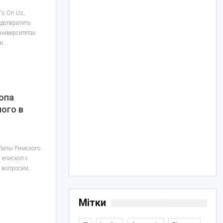
's On Us,
едотвратить
ниверситетах.
и.…
опа
ного в
Папы Римского
 епископ с
 вопросам,
Мітки