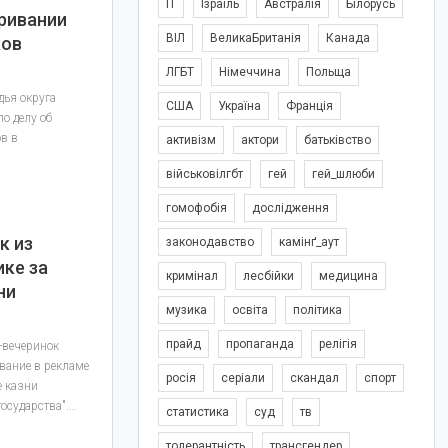
IT
Ізраїль
Австралія
Білорусь
ривании
ВІЛ
ВеликаБританія
Канада
ков
ЛГБТ
Німеччина
Польща
дья округа
США
Україна
Франція
о делу об
в в
активізм
актори
батьківство
військовілгбт
гей
гей_шлюби
гомофобія
дослідження
к из
законодавство
камінґ_аут
ике за
кримінал
лесбійки
медицина
ни
музика
освіта
політика
прайд
пропаганда
релігія
-вечеринок
вание в рекламе
росія
серіали
скандал
спорт
е казни
осударства".…
статистика
суд
тв
толерантність
трансгендер