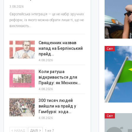
3.08.2026
Європейська інтеграція — це не набір зручних
реформ, із якого можна обрати лише ті, що не
викликають…
Священник назвав
напад на Берлінський
Світ
прайд…
4.08.2026
Коли ратуша
відкривається для
Прайду: як Мюнхен…
4.08.2026
300 тисяч людей
вийшли на прайд у
Гамбурзі: хода…
Світ
4.08.2026
НАЗАД
ДАЛІ
1 из 7