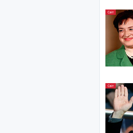
Світ
Світ