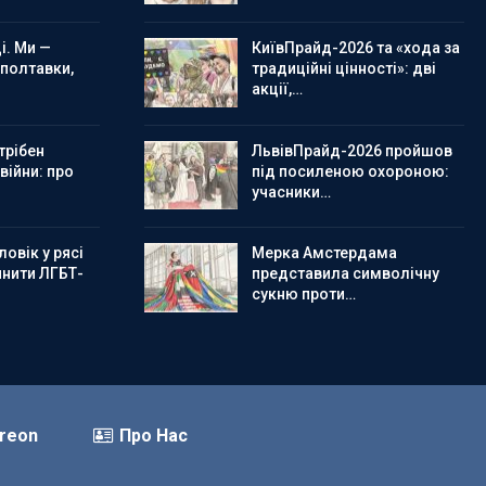
і. Ми —
КиївПрайд-2026 та «хода за
 полтавки,
традиційні цінності»: дві
акції,…
трібен
ЛьвівПрайд-2026 пройшов
 війни: про
під посиленою охороною:
учасники…
овік у рясі
Мерка Амстердама
инити ЛГБТ-
представила символічну
сукню проти…
reon
Про Нас