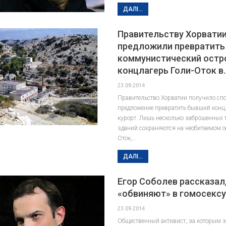
ДАЛІ...
Правительству Хорвати
предложили превратить
коммунистический остр
концлагерь Голи-Оток в
23.09.2014
Правительство Хорватии получило сп
предложение превратить бывший концл
курорт. Лишь несколько заброшенных
зданий сохраняются на необитаемом о
Оток,…
ДАЛІ...
Егор Соболев рассказал,
«обвиняют» в гомосекс
23.09.2014
Общественный активист, за которым 