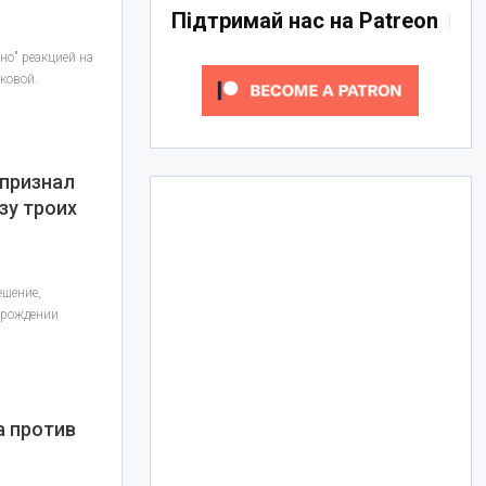
Підтримай нас на Patreon
ено" реакцией на
ковой.
 признал
зу троих
ешение,
 рождении
а против