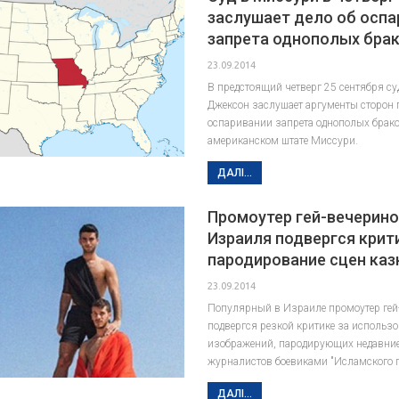
заслушает дело об оспа
запрета однополых бра
23.09.2014
В предстоящий четверг 25 сентября су
Джексон заслушает аргументы сторон п
оспаривании запрета однополых брако
американском штате Миссури.
ДАЛІ...
Промоутер гей-вечерино
Израиля подвергся крит
пародирование сцен каз
23.09.2014
Популярный в Израиле промоутер гей
подвергся резкой критике за использо
изображений, пародирующих недавни
журналистов боевиками "Исламского г
ДАЛІ...