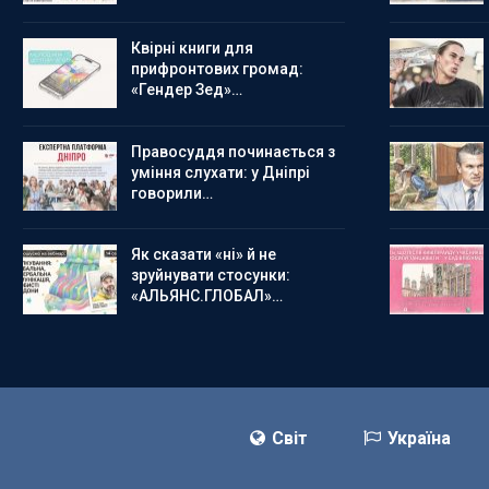
Квірні книги для
прифронтових громад:
«Гендер Зед»…
Правосуддя починається з
уміння слухати: у Дніпрі
говорили…
Як сказати «ні» й не
зруйнувати стосунки:
«АЛЬЯНС.ГЛОБАЛ»…
Світ
Україна