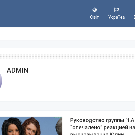
Світ
Україна
ADMIN
Руководство группы “t.A.
“опечалено” реакцией н
высказывания Юлии…