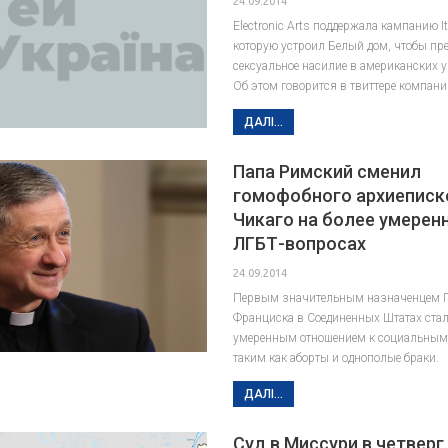
24.09.2014
Electronic Arts поддержала кампанию It
которую устроил Белый дом, чтобы пр
сексуальное насилие в американских у
Об этом говорится в твиттере компани
ДАЛІ...
Папа Римский сменил
гомофобного архиеписк
Чикаго на более умерен
ЛГБТ-вопросах
24.09.2014
Первым значительным назначенцем 
Франциска в Соединенных Штатах стал
умеренным отношением к социальным
таким как аборты и однополые браки.
ДАЛІ...
Суд в Миссури в четверг