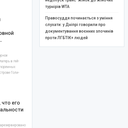
недопуск транс*жінок до жіночих
турнірів WTA
Правосуддя починається з уміння
и
слухати: у Дніпрі говорили про
документування воєнних злочинів
овной
проти ЛГБТІК+ людей
…
орное
агерь в гей-
 тюремных
строве Голи-
 что его
уальности
зарезервировано