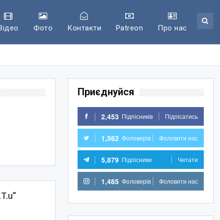
Відео
Фото
Контакти
Patreon
Про нас
Приєднуйся
2,453
Підпісників
Підпісатись
1,562
Фоловерів
Фоловити нас
5,879
Підпісники
Читати
1,485
Фоловерів
Фоловити нас
T.u”
а