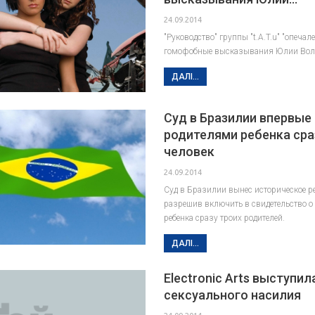
24.09.2014
"Руководство" группы "t.A.T.u" "опечал
гомофобные высказывания Юлии Вол
ДАЛІ...
Суд в Бразилии впервые
родителями ребенка сра
человек
24.09.2014
Суд в Бразилии вынес историческое р
разрешив включить в свидетельство о
ребенка сразу троих родителей.
ДАЛІ...
Electronic Arts выступил
сексуального насилия