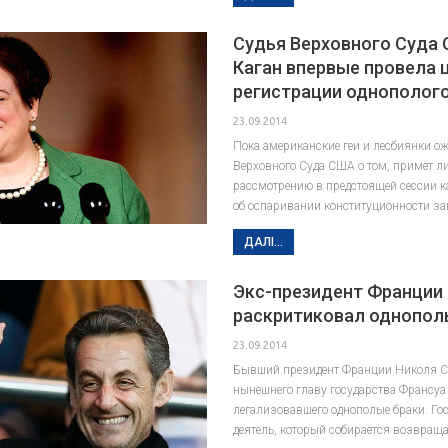
Судья Верховного Суда
Каган впервые провела
регистрации однополого
23.09.2014
Пока американские геи и лесбиянки о
Верховного Суда США о том, примет ли
рассмотрению в предстоящей сессии ка
об оспаривании конституционности за
ДАЛІ...
Экс-президент Франции
раскритиковал однопол
23.09.2014
Бывший президент Франции Николя С
нынешнего главу государства Франсуа
легализовавшего однополые браки. Го
деятель, который собирается возвращ