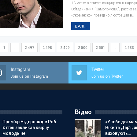
13 место в списке кандидатов в народн
Объединения "Самопомощь", рассказа
«Украинской правде» о люстрации в…
ДАЛІ...
1
…
2 497
2 498
2 499
2 500
2 501
…
2 533
Instagram
Twitter
Join us on Instagram
Join us on Twitter
Відео
Прем’єр Нідерландів Роб
«У тебе дві мам
Єттен закликав квірну
Ніки та Дар’ї, я
молодь не…
виховують…