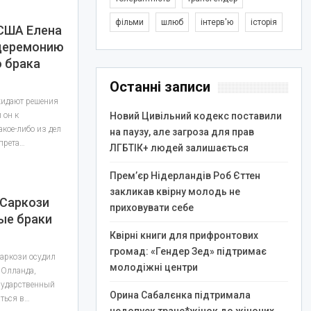
фільми
шлюб
інтерв'ю
історія
 США Елена
 церемонию
 брака
Останні записи
жидают решения
 он к
Новий Цивільний кодекс поставили
кое-либо из дел
на паузу, але загроза для прав
прета…
ЛГБТІК+ людей залишається
Прем’єр Нідерландів Роб Єттен
закликав квірну молодь не
 Саркози
приховувати себе
ые браки
Квірні книги для прифронтових
громад: «Гендер Зед» підтримає
аркози осудил
молодіжні центри
 Олланда,
сударственный
Орина Сабалєнка підтримала
аться в…