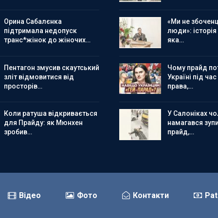
Орина Сабалєнка
«Ми не збоченц
підтримала недопуск
люди»: історія
транс*жінок до жіночих…
яка…
Пентагон змусив скаутський
Чому прайд по
зліт відмовитися від
Україні під час
просторів…
права,…
Коли ратуша відкривається
У Салоніках чол
для Прайду: як Мюнхен
намагався зуп
зробив…
прайд,…
Відео
Фото
Контакти
Pat