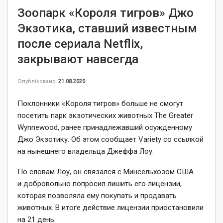
Зоопарк «Короля тигров» Джо
Экзотика, ставший известным
после сериала Netflix,
закрывают навсегда
Опубліковано
21.08.2020
Поклонники «Короля тигров» больше не смогут
посетить парк экзотических животных The Greater
Wynnewood, ранее принадлежавший осужденному
Джо Экзотику. Об этом сообщает Variety со ссылкой
на нынешнего владельца Джеффа Лоу.
По словам Лоу, он связался с Минсельхозом США
и добровольно попросил лишить его лицензии,
которая позволяла ему покупать и продавать
животных. В итоге действие лицензии приостановили
на 21 день.