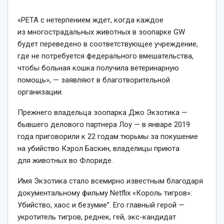
«РЕТА с нетерпением ждет, когда каждое
из многострадальных животных в зоопарке GW
будет переведено в соответствующее учреждение,
где не потребуется федерального вмешательства,
чтобы больная кошка получила ветеринарную
помощь», — заявляют в благотворительной
организации.
Прежнего владельца зоопарка Джо Экзотика —
бывшего делового партнера Лоу — в январе 2019
года приговорили к 22 годам тюрьмы за покушение
на убийство Кэрол Баскин, владелицы приюта
для животных во Флориде.
Имя Экзотика стало всемирно известным благодаря
документальному фильму Netflix «Король тигров»:
Убийство, хаос и безумие”. Его главный герой —
укротитель тигров, реднек, гей, экс-кандидат