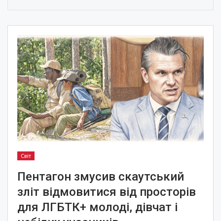
Світ
Пентагон змусив скаутський
зліт відмовитися від просторів
для ЛГБТК+ молоді, дівчат і