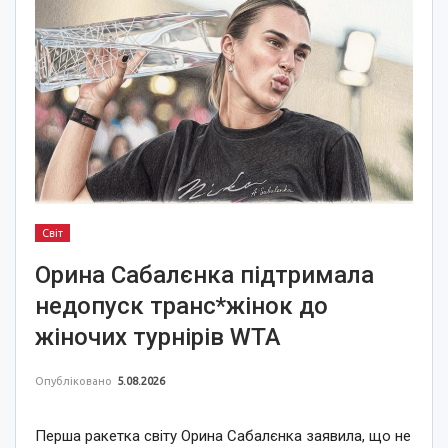
Світ
Орина Сабалєнка підтримала
недопуск транс*жінок до
жіночих турнірів WTA
Опубліковано
5.08.2026
Перша ракетка світу Орина Сабалєнка заявила, що не