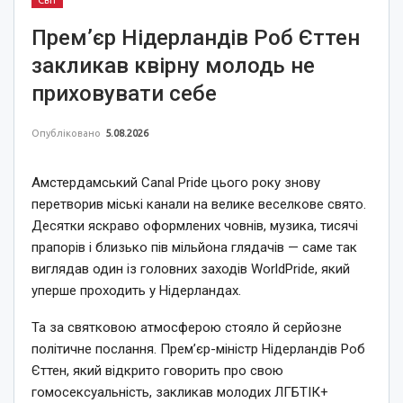
Прем’єр Нідерландів Роб Єттен
закликав квірну молодь не
приховувати себе
Опубліковано
5.08.2026
Амстердамський Canal Pride цього року знову
перетворив міські канали на велике веселкове свято.
Десятки яскраво оформлених човнів, музика, тисячі
прапорів і близько пів мільйона глядачів — саме так
виглядав один із головних заходів WorldPride, який
уперше проходить у Нідерландах.
Та за святковою атмосферою стояло й серйозне
політичне послання. Прем’єр-міністр Нідерландів Роб
Єттен, який відкрито говорить про свою
гомосексуальність, закликав молодих ЛГБТІК+