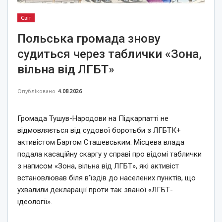
Світ
Польська громада знову
судиться через таблички «Зона,
вільна від ЛГБТ»
Опубліковано
4.08.2026
Громада Тушув-Народови на Підкарпатті не
відмовляється від судової боротьби з ЛГБТК+
активістом Бартом Сташевським. Місцева влада
подала касаційну скаргу у справі про відомі таблички
з написом «Зона, вільна від ЛГБТ», які активіст
встановлював біля в’їздів до населених пунктів, що
ухвалили декларації проти так званої «ЛГБТ-
ідеології».