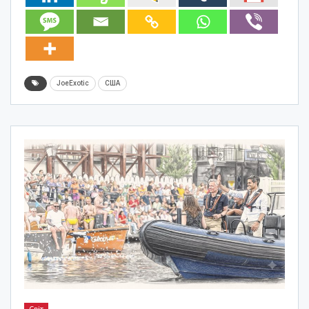
JoeExotic
США
Світ