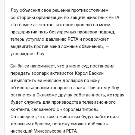
Лоу объяснил свое решение противостоянием
со стороны организации по защите животных РЕТА.
«То самое агентство, которое провело на моем
предприятии пять безупречных проверок подряд,
теперь уступило давлению PETA и продолжает
выдвигать против меня ложные обвинения», —
утверждает Лоу.
Би-би-си напоминает, что в июне суд постановил
передать зоопарк активистке Кэрол Баскин
и выплатить ей миллион долларов по иску
об использовании товарного знака. При этом у Лоу
останется в Оклахоме другая собственность, которая
будет служить для производства телевизионного
контента, связанного с «Королем тигров».
Он заверяет, что там о животных будут заботиться
должным образом, поэтому сможет избежать
инспекций Минсельхоза и РЕТА.