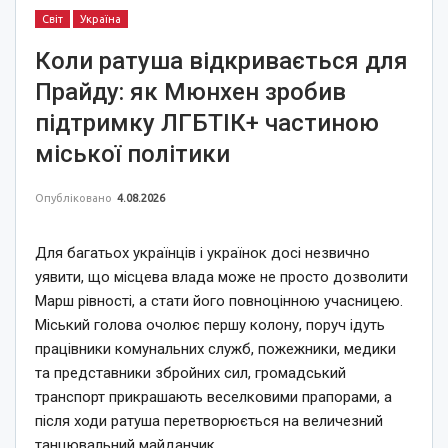
Світ
Україна
Коли ратуша відкривається для
Прайду: як Мюнхен зробив
підтримку ЛГБТІК+ частиною
міської політики
Опубліковано
4.08.2026
Для багатьох українців і українок досі незвично
уявити, що місцева влада може не просто дозволити
Марш рівності, а стати його повноцінною учасницею.
Міський голова очолює першу колону, поруч ідуть
працівники комунальних служб, пожежники, медики
та представники збройних сил, громадський
транспорт прикрашають веселковими прапорами, а
після ходи ратуша перетворюється на величезний
танцювальний майданчик.