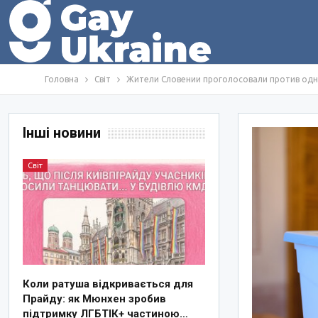
Головна
Світ
Жители Словении проголосовали против од
Інші новини
Світ
Коли ратуша відкривається для
Прайду: як Мюнхен зробив
підтримку ЛГБТІК+ частиною…