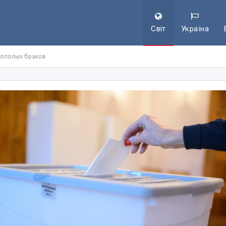
Світ
Україна
нополых браков