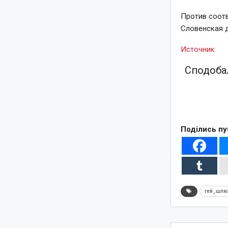
Против соот
Словенская д
Источник
Сподобал
Поділись пу
гей_шлю