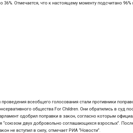
ло 36%. Отмечается, что к настоящему моменту подсчитано 96% 
 проведения всеобщего голосования стали противники поправо
онсервативного общества For Children. Они обратились в суд пос
парламент одобрил поправки в закон, согласно которым офици
ся “союзом двух добровольно соглашающихся взрослых”. После
кон не вступил в силу, отмечает РИА “Новости”.