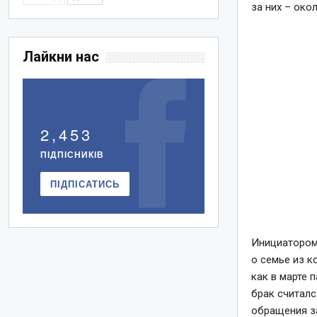
за них – око
Лайкни нас
2,453
ПІДПІСНИКІВ
ПІДПІСАТИСЬ
Инициатором
о семье из к
как в марте 
брак считал
обращения за