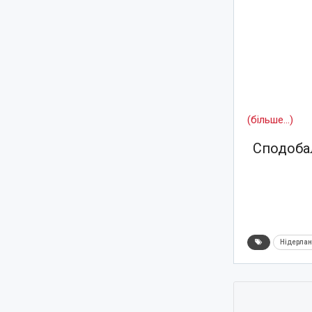
(більше…)
Сподобал
Нідерла