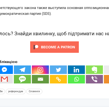
ветствующего закона также выступила основная оппозиционная
емократическая партия (SDS).
ось? Знайди хвилинку, щоб підтримати нас на
блікацією
би
референдум
Словенія