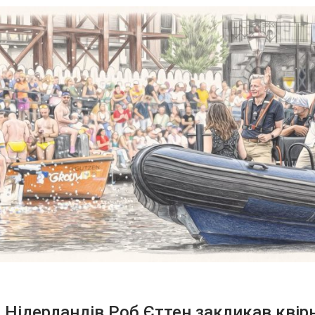
 Нідерландів Роб Єттен закликав квір