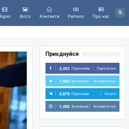
Відео
Фото
Контакти
Patreon
Про нас
Приєднуйся
2,453
Підпісників
Підпісатись
1,562
Фоловерів
Фоловити нас
5,879
Підпісники
Читати
1,485
Фоловерів
Фоловити нас