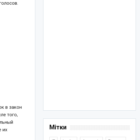
голосов.
к в закон
ле того,
альный
Мітки
 их