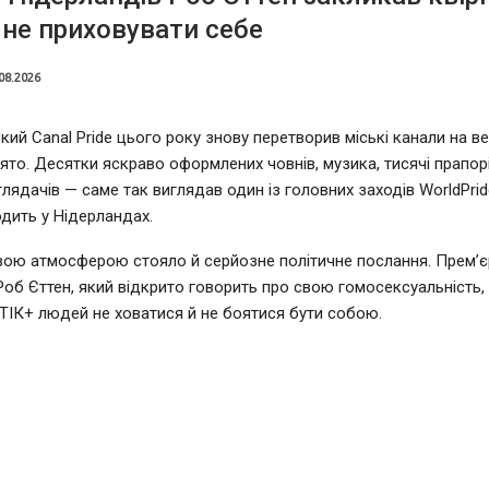
не приховувати себе
08.2026
ий Canal Pride цього року знову перетворив міські канали на в
ято. Десятки яскраво оформлених човнів, музика, тисячі прапорі
глядачів — саме так виглядав один із головних заходів WorldPrid
дить у Нідерландах.
вою атмосферою стояло й серйозне політичне послання. Прем’єр
Роб Єттен, який відкрито говорить про свою гомосексуальність,
ІК+ людей не ховатися й не боятися бути собою.