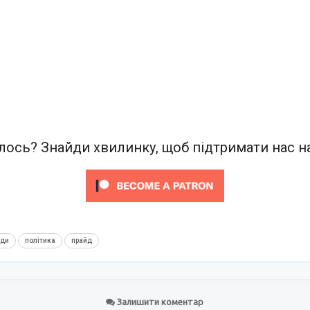
ось? Знайди хвилинку, щоб підтримати нас на
нди
політика
прайд
Залишити коментар