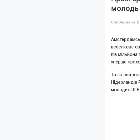
молодь 
Опубліковано
5.
Амстердамськ
веселкове св
пів мільйона 
уперше прохо
Та за святко
Нідерландів 
молодих ЛГБТ