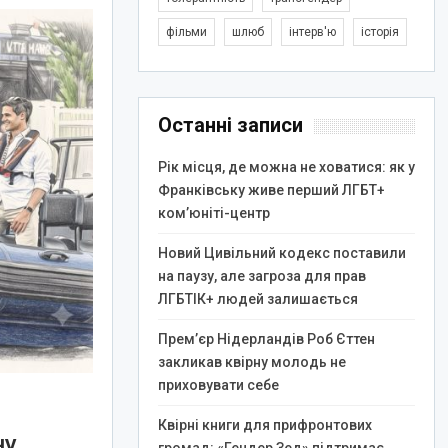
фільми
шлюб
інтерв'ю
історія
Останні записи
Рік місця, де можна не ховатися: як у
Франківську живе перший ЛГБТ+
ком’юніті-центр
Новий Цивільний кодекс поставили
на паузу, але загроза для прав
ЛГБТІК+ людей залишається
Прем’єр Нідерландів Роб Єттен
закликав квірну молодь не
приховувати себе
Квірні книги для прифронтових
ну