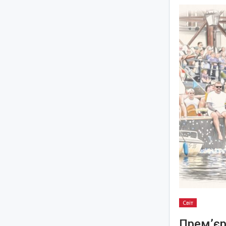
Світ
Прем’єр