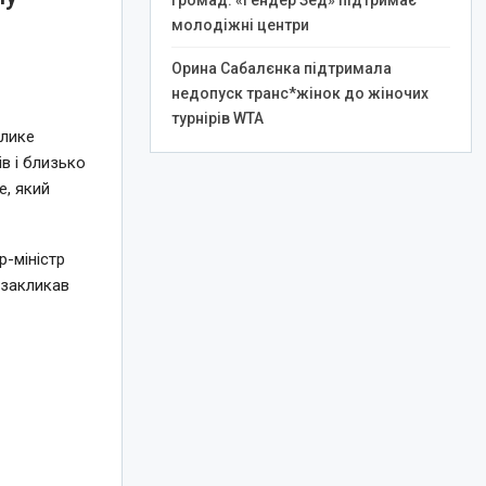
громад: «Гендер Зед» підтримає
молодіжні центри
Орина Сабалєнка підтримала
недопуск транс*жінок до жіночих
турнірів WTA
елике
в і близько
e, який
-міністр
 закликав