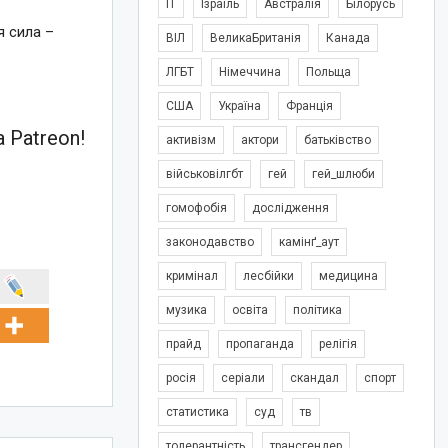
IT
Ізраїль
Австралія
Білорусь
 сила –
ВІЛ
ВеликаБританія
Канада
ЛГБТ
Німеччина
Польща
США
Україна
Франція
 Patreon!
активізм
актори
батьківство
військовілгбт
гей
гей_шлюби
гомофобія
дослідження
законодавство
камінґ_аут
кримінал
лесбійки
медицина
музика
освіта
політика
прайд
пропаганда
релігія
росія
серіали
скандал
спорт
статистика
суд
тв
толерантність
трансгендер