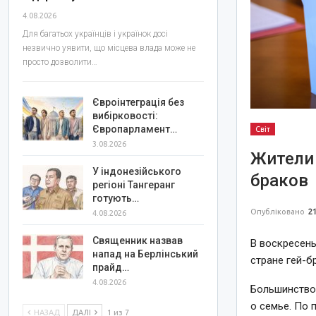
4.08.2026
Для багатьох українців і українок досі
незвично уявити, що місцева влада може не
просто дозволити…
Євроінтеграція без
вибірковості:
Європарламент…
Світ
3.08.2026
Жители
У індонезійського
браков
регіоні Тангеранг
готують…
Опубліковано
21
4.08.2026
Священник назвав
В воскресень
напад на Берлінський
стране гей-б
прайд…
4.08.2026
Большинство
о семье. По 
НАЗАД
ДАЛІ
1 из 7