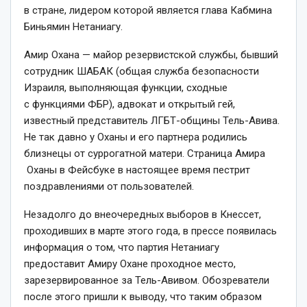
в стране, лидером которой является глава Кабмина
Биньямин Нетаниагу.
Амир Охана — майор резервистской службы, бывший
сотрудник ШАБАК (общая служба безопасности
Израиля, выполняющая функции, сходные
с функциями ФБР), адвокат и открытый гей,
известный представитель ЛГБТ-общины Тель-Авива.
Не так давно у Оханы и его партнера родились
близнецы от суррогатной матери. Страница Амира
Оханы в Фейсбуке в настоящее время пестрит
поздравлениями от пользователей.
Незадолго до внеочередных выборов в Кнессет,
проходивших в марте этого года, в прессе появилась
информация о том, что партия Нетаниагу
предоставит Амиру Охане проходное место,
зарезервированное за Тель-Авивом. Обозреватели
после этого пришли к выводу, что таким образом