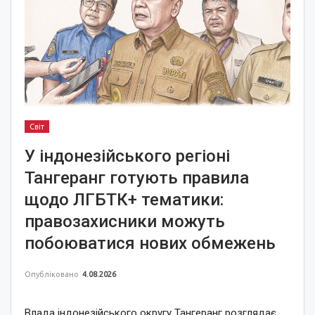
Світ
У індонезійського регіоні
Тангеранг готують правила
щодо ЛГБТК+ тематики:
правозахисники можуть
побоюватися нових обмежень
Опубліковано
4.08.2026
Влада індонезійського округу Тангеранг розглядає