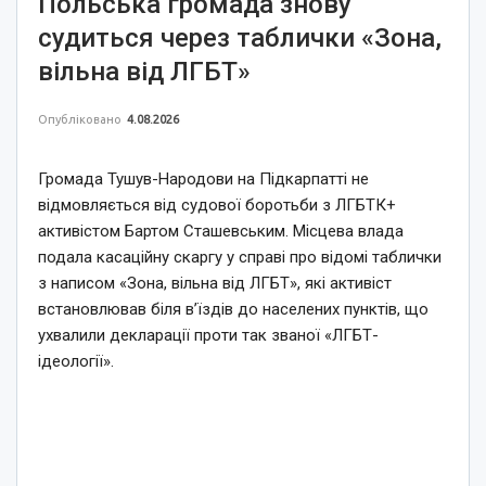
Польська громада знову
судиться через таблички «Зона,
вільна від ЛГБТ»
Опубліковано
4.08.2026
Громада Тушув-Народови на Підкарпатті не
відмовляється від судової боротьби з ЛГБТК+
активістом Бартом Сташевським. Місцева влада
подала касаційну скаргу у справі про відомі таблички
з написом «Зона, вільна від ЛГБТ», які активіст
встановлював біля в’їздів до населених пунктів, що
ухвалили декларації проти так званої «ЛГБТ-
ідеології».