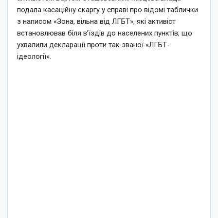
подала касаційну скаргу у справі про відомі таблички
з написом «Зона, вільна від ЛГБТ», які активіст
встановлював біля в’їздів до населених пунктів, що
ухвалили декларації проти так званої «ЛГБТ-
ідеології».