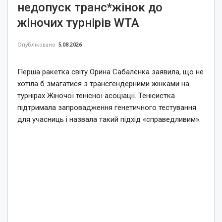
недопуск транс*жінок до
жіночих турнірів WTA
Опубліковано
5.08.2026
Перша ракетка світу Орина Сабалєнка заявила, що не
хотіла б змагатися з трансгендерними жінками на
турнірах Жіночої тенісної асоціації. Тенісистка
підтримала запровадження генетичного тестування
для учасниць і назвала такий підхід «справедливим».