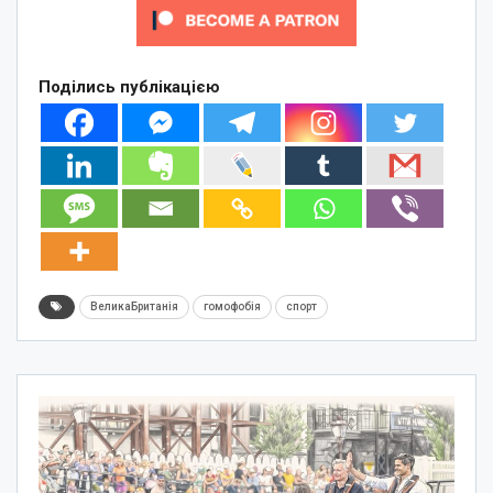
Поділись публікацією
ВеликаБританія
гомофобія
спорт