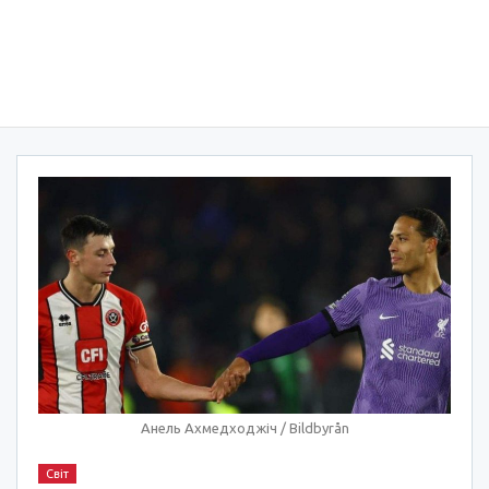
Анель Ахмедходжіч / Bildbyrån
Світ