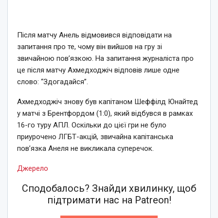
Після матчу Анель відмовився відповідати на
запитання про те, чому він вийшов на гру зі
звичайною пов’язкою. На запитання журналіста про
це після матчу Ахмедходжіч відповів лише одне
слово: “Здогадайся”.
Ахмедходжіч знову був капітаном Шеффілд Юнайтед
у матчі з Брентфордом (1:0), який відбувся в рамках
16-го туру АПЛ. Оскільки до цієї гри не було
приурочено ЛГБТ-акцій, звичайна капітанська
пов’язка Анеля не викликала суперечок.
Джерело
Сподобалось? Знайди хвилинку, щоб
підтримати нас на Patreon!