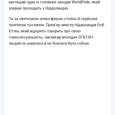
виглядав один із головних заходів WorldPride, який
уперше проходить у Нідерландах.
Та за святковою атмосферою стояло й серйозне
політичне послання. Прем’єр-міністр Нідерландів Роб
Єттен, який відкрито говорить про свою
гомосексуальність, закликав молодих ЛГБТІК+
людей не ховатися й не боятися бути собою.