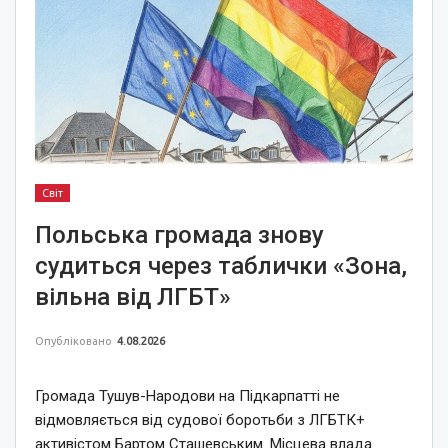
Світ
Польська громада знову
судиться через таблички «Зона,
вільна від ЛГБТ»
Опубліковано
4.08.2026
Громада Тушув-Народови на Підкарпатті не
відмовляється від судової боротьби з ЛГБТК+
активістом Бартом Сташевським. Місцева влада