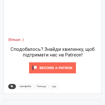
(більше…)
Сподобалось? Знайди хвилинку, щоб
підтримати нас на Patreon!
гомофобія
Польща
суд