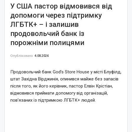
У США пастор відмовився від
допомоги через підтримку
ЛГБТК+ – і залишив
продовольчий банк із
порожніми полицями
Опубліковано
4.08.2026
Продовольчий банк God’s Store House у місті Блуфілд,
штат Західна Вірджинія, опинився майже без запасів
після того, як його керівник, пастор Елвін Крістіан,
відмовився приймати допомогу від організацій,
пов’язаних із підтримкою ЛГБТК+ людей.