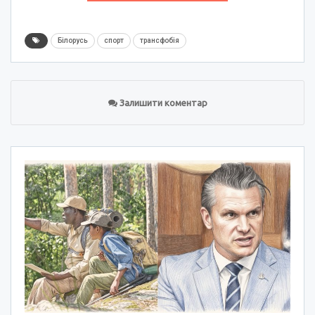
Білорусь
спорт
трансфобія
Залишити коментар