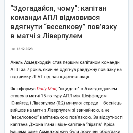
“Здогадайся, чому”: капітан
команди АПЛ відмовився
вдягнути “веселкову” пов’язку
в матчі з Ліверпулем
On
12.12.2023
Анель Ахмедходжіч став першим капітаном команди
АПЛ за 7 років, який не одягнув райдужну пов’язку на
підтримку ЛГБТ під час щорічної акції.
Як інформує
Daily Mail
, “інцидент” з Ахмедходжічем
стався в матчі 15-го туру АПЛ між Шеффілдом
Юнайтед і Ліверпулем (0:2) минулої середи – боснієць
вийшов на матч з Ліверпулем зі звичайною, а не
“веселковою” капітанською пов’язкою. За відсутності
капітана Джона Ігана і віце-капітана “піратів” Кріса
Башема саме Ахмедходжічу були доручені обов’язки