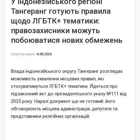
У індонезійського регіоні
Тангеранг готують правила
щодо ЛГБТК+ тематики:
правозахисники можуть
побоюватися нових обмежень
Опубліковано
4.08.2026
Влада індонезійського округу Тангеранг розглядає
можливість ухвалення місцевих правил, які
стосуватимуться ЛГБТК+ тематики. Йдеться про
підзаконний акт до президентського указу №111 від
2025 року. Наразі документ ще не готовий: його
обговорюють місцева адміністрація, депутати та
представники релігійних організацій.