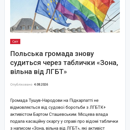
Світ
Польська громада знову
судиться через таблички «Зона,
вільна від ЛГБТ»
Опубліковано
4.08.2026
Громада Тушув-Народови на Підкарпатті не
відмовляється від судової боротьби з ЛГБТК+
активістом Бартом Сташевським. Місцева влада
подала касаційну скаргу у справі про відомі таблички
з написом «Зона, вільна від ЛГБТ», які активіст