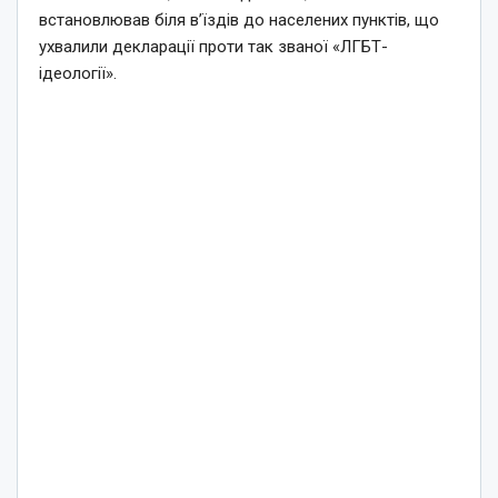
встановлював біля в’їздів до населених пунктів, що
ухвалили декларації проти так званої «ЛГБТ-
ідеології».