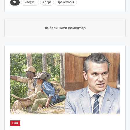
Білорусь
спорт
трансфобія
Залишити коментар
Світ