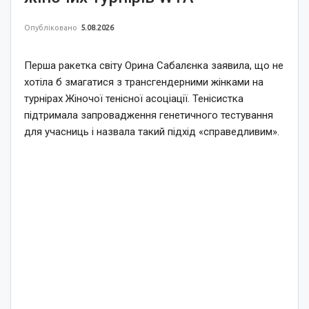
Опубліковано
5.08.2026
Перша ракетка світу Орина Сабалєнка заявила, що не
хотіла б змагатися з трансгендерними жінками на
турнірах Жіночої тенісної асоціації. Тенісистка
підтримала запровадження генетичного тестування
для учасниць і назвала такий підхід «справедливим».