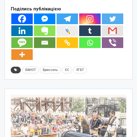
Поділись публікацією
IDAHOT
Брюссель
ЄС
ЛГБТ