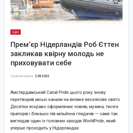
Світ
Прем’єр Нідерландів Роб Єттен
закликав квірну молодь не
приховувати себе
Опубліковано
5.08.2026
Амстердамський Canal Pride цього року знову
перетворив міські канали на велике веселкове свято.
Десятки яскраво оформлених човнів, музика, тисячі
прапорів і близько пів мільйона глядачів — саме так
виглядав один із головних заходів WorldPride, який
уперше проходить у Нідерландах.