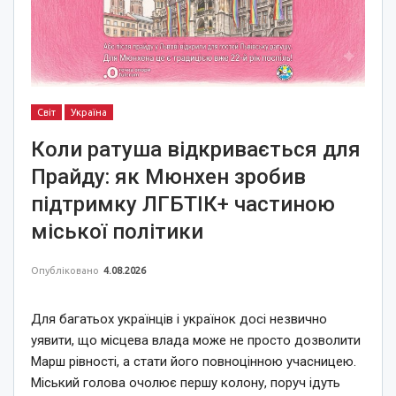
Світ
Україна
Коли ратуша відкривається для
Прайду: як Мюнхен зробив
підтримку ЛГБТІК+ частиною
міської політики
Опубліковано
4.08.2026
Для багатьох українців і українок досі незвично
уявити, що місцева влада може не просто дозволити
Марш рівності, а стати його повноцінною учасницею.
Міський голова очолює першу колону, поруч ідуть