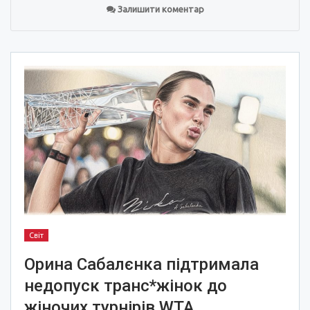
Залишити коментар
Світ
Орина Сабалєнка підтримала
недопуск транс*жінок до
жіночих турнірів WTA