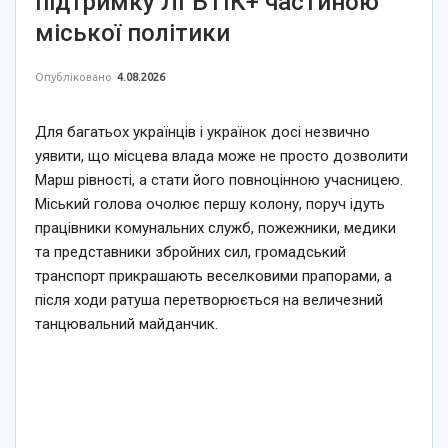
підтримку ЛГБТІК+ частиною
міської політики
Опубліковано
4.08.2026
Для багатьох українців і українок досі незвично
уявити, що місцева влада може не просто дозволити
Марш рівності, а стати його повноцінною учасницею.
Міський голова очолює першу колону, поруч ідуть
працівники комунальних служб, пожежники, медики
та представники збройних сил, громадський
транспорт прикрашають веселковими прапорами, а
після ходи ратуша перетворюється на величезний
танцювальний майданчик.