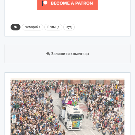
гомофобія
Польща
суд
Залишити коментар