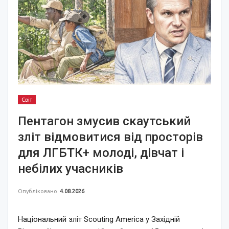
Світ
Пентагон змусив скаутський
зліт відмовитися від просторів
для ЛГБТК+ молоді, дівчат і
небілих учасників
Опубліковано
4.08.2026
Національний зліт Scouting America у Західній