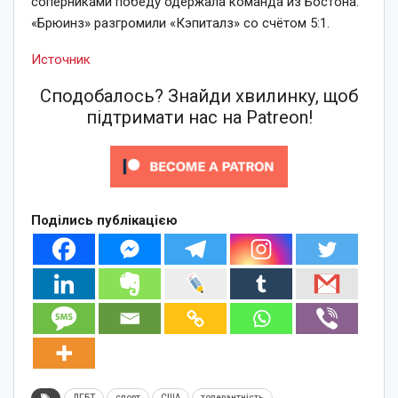
соперниками победу одержала команда из Бостона.
«Брюинз» разгромили «Кэпиталз» со счётом 5:1.
Источник
Сподобалось? Знайди хвилинку, щоб
підтримати нас на Patreon!
Поділись публікацією
ЛГБТ
спорт
США
толерантність