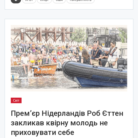
Світ
Прем’єр Нідерландів Роб Єттен
закликав квірну молодь не
приховувати себе