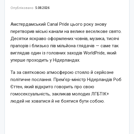
Опубліковано
5.08.2026
Амстердамський Canal Pride цього року знову
перетворив міські канали на велике веселкове свято.
Десятки яскраво оформлених човнів, музика, тисячі
прапорів і близько пів мільйона глядачів — саме так
виглядав один із головних заходів WorldPride, який
уперше проходить у Нідерландах.
Та за святковою атмосферою стояло й серйозне
політичне послання. Прем’єр-міністр Нідерландів Роб
Єттен, який відкрито говорить про свою
гомосексуальність, закликав молодих ЛГБТІК+
людей не ховатися й не боятися бути собою.