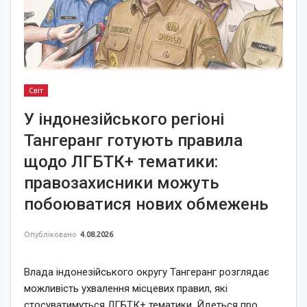
Світ
У індонезійського регіоні
Тангеранг готують правила
щодо ЛГБТК+ тематики:
правозахисники можуть
побоюватися нових обмежень
Опубліковано
4.08.2026
Влада індонезійського округу Тангеранг розглядає
можливість ухвалення місцевих правил, які
стосуватимуться ЛГБТК+ тематики. Йдеться про