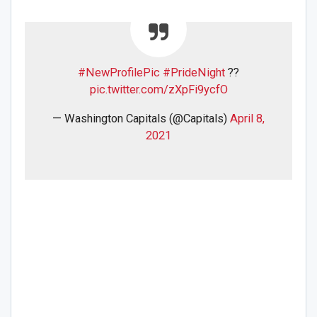
#NewProfilePic
#PrideNight
?️‍?
pic.twitter.com/zXpFi9ycfO
— Washington Capitals (@Capitals)
April 8,
2021