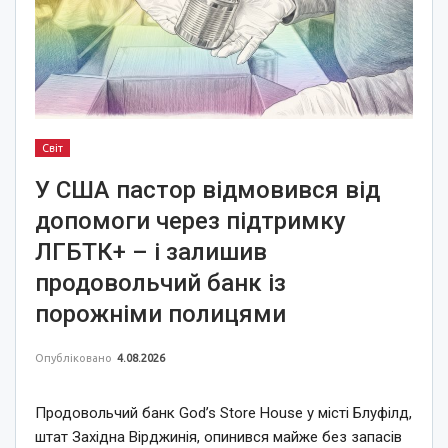
Світ
У США пастор відмовився від
допомоги через підтримку
ЛГБТК+ – і залишив
продовольчий банк із
порожніми полицями
Опубліковано
4.08.2026
Продовольчий банк God’s Store House у місті Блуфілд,
штат Західна Вірджинія, опинився майже без запасів