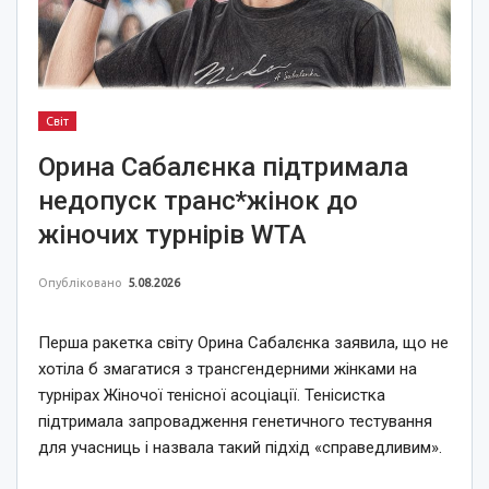
Світ
Орина Сабалєнка підтримала
недопуск транс*жінок до
жіночих турнірів WTA
Опубліковано
5.08.2026
Перша ракетка світу Орина Сабалєнка заявила, що не
хотіла б змагатися з трансгендерними жінками на
турнірах Жіночої тенісної асоціації. Тенісистка
підтримала запровадження генетичного тестування
для учасниць і назвала такий підхід «справедливим».