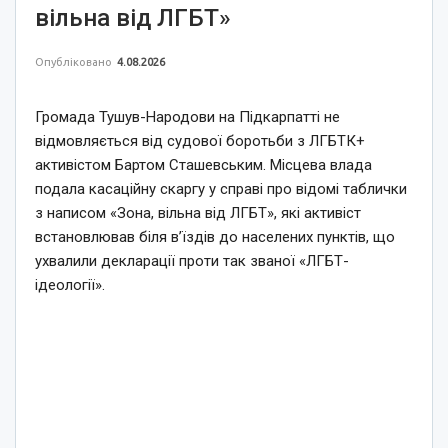
вільна від ЛГБТ»
Опубліковано
4.08.2026
Громада Тушув-Народови на Підкарпатті не
відмовляється від судової боротьби з ЛГБТК+
активістом Бартом Сташевським. Місцева влада
подала касаційну скаргу у справі про відомі таблички
з написом «Зона, вільна від ЛГБТ», які активіст
встановлював біля в’їздів до населених пунктів, що
ухвалили декларації проти так званої «ЛГБТ-
ідеології».