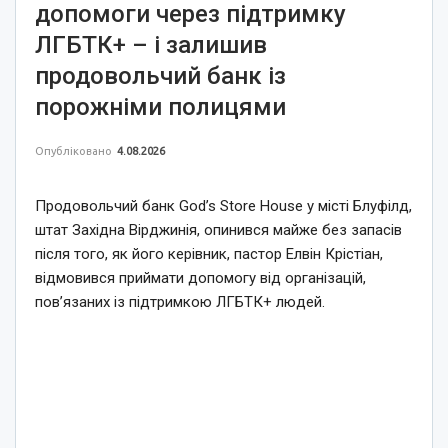
допомоги через підтримку
ЛГБТК+ – і залишив
продовольчий банк із
порожніми полицями
Опубліковано
4.08.2026
Продовольчий банк God’s Store House у місті Блуфілд,
штат Західна Вірджинія, опинився майже без запасів
після того, як його керівник, пастор Елвін Крістіан,
відмовився приймати допомогу від організацій,
пов’язаних із підтримкою ЛГБТК+ людей.