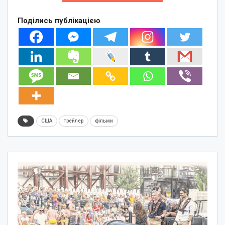
Поділись публікацією
США
трейлер
фільми