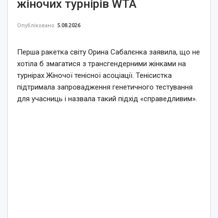
жіночих турнірів WTA
Опубліковано
5.08.2026
Перша ракетка світу Орина Сабалєнка заявила, що не
хотіла б змагатися з трансгендерними жінками на
турнірах Жіночої тенісної асоціації. Тенісистка
підтримала запровадження генетичного тестування
для учасниць і назвала такий підхід «справедливим».