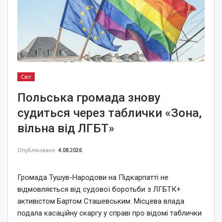
Світ
Польська громада знову
судиться через таблички «Зона,
вільна від ЛГБТ»
Опубліковано
4.08.2026
Громада Тушув-Народови на Підкарпатті не
відмовляється від судової боротьби з ЛГБТК+
активістом Бартом Сташевським. Місцева влада
подала касаційну скаргу у справі про відомі таблички