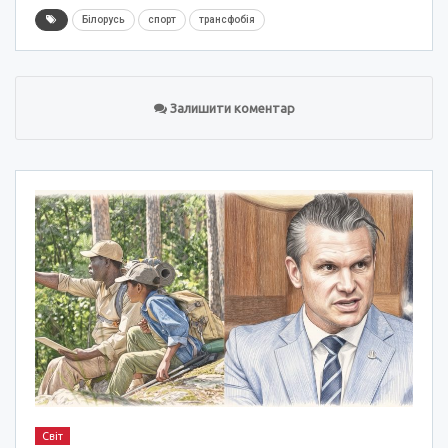
Білорусь
спорт
трансфобія
Залишити коментар
Світ