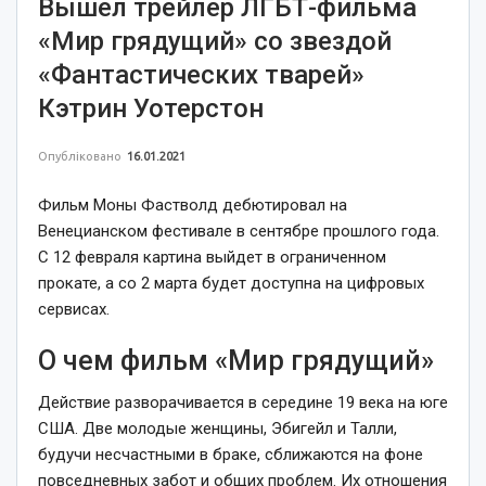
Вышел трейлер ЛГБТ-фильма
«Мир грядущий» со звездой
«Фантастических тварей»
Кэтрин Уотерстон
Опубліковано
16.01.2021
Фильм Моны Фастволд дебютировал на
Венецианском фестивале в сентябре прошлого года.
С 12 февраля картина выйдет в ограниченном
прокате, а со 2 марта будет доступна на цифровых
сервисах.
О чем фильм «Мир грядущий»
Действие разворачивается в середине 19 века на юге
США. Две молодые женщины, Эбигейл и Талли,
будучи несчастными в браке, сближаются на фоне
повседневных забот и общих проблем. Их отношения