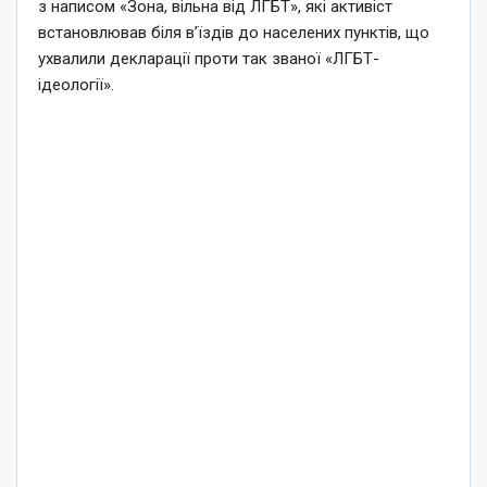
з написом «Зона, вільна від ЛГБТ», які активіст
встановлював біля в’їздів до населених пунктів, що
ухвалили декларації проти так званої «ЛГБТ-
ідеології».