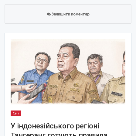
Залишити коментар
Світ
У індонезійського регіоні
Тангеранг готують правила