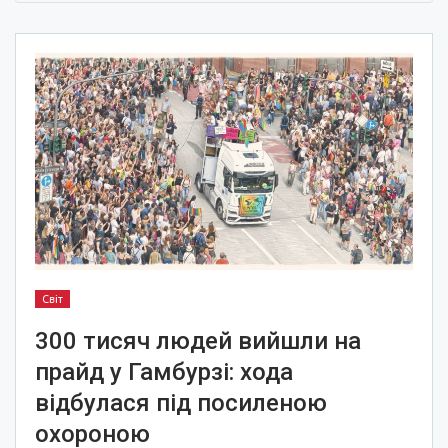
Світ
300 тисяч людей вийшли на
прайд у Гамбурзі: хода
відбулася під посиленою
охороною