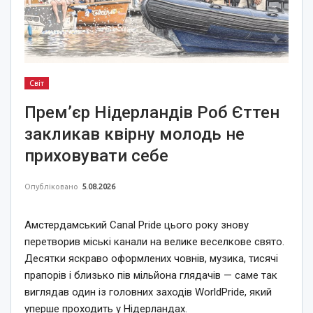
Світ
Прем’єр Нідерландів Роб Єттен
закликав квірну молодь не
приховувати себе
Опубліковано
5.08.2026
Амстердамський Canal Pride цього року знову
перетворив міські канали на велике веселкове свято.
Десятки яскраво оформлених човнів, музика, тисячі
прапорів і близько пів мільйона глядачів — саме так
виглядав один із головних заходів WorldPride, який
уперше проходить у Нідерландах.