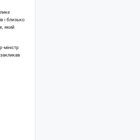
елике
в і близько
e, який
-міністр
 закликав