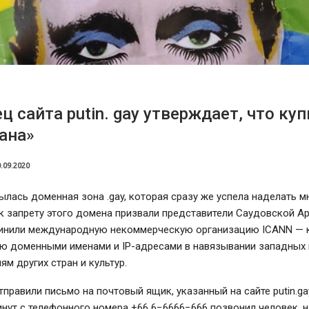
ц сайта putin. gay утверждает, что куп
ана»
.09.2020
ылась доменная зона .gay, которая сразу же успела наделать м
 к запрету этого домена призвали представители Саудовской Ар
инили международную некоммерческую организацию ICANN —
ию доменными именами и IP-адресами в навязывании западных
ям других стран и культур.
правили письмо на почтовый ящик, указанный на сайте putin.ga
нут с телефонного номера +66 6−6666−666 позвонил человек, 