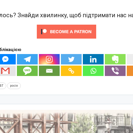
ось? Знайди хвилинку, щоб підтримати нас на
блікацією
БТ
росія