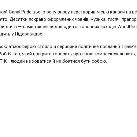
ий Canal Pride цього року знову перетворив міські канали на в
ято. Десятки яскраво оформлених човнів, музика, тисячі прапорі
глядачів — саме так виглядав один із головних заходів WorldPrid
дить у Нідерландах.
вою атмосферою стояло й серйозне політичне послання. Прем’єр
Роб Єттен, який відкрито говорить про свою гомосексуальність,
ІК+ людей не ховатися й не боятися бути собою.