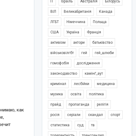
IT
Ізраїль
Австралія
Білорусь
ВІЛ
ВеликаБританія
Канада
ЛГБТ
Німеччина
Польща
США
Україна
Франція
активізм
актори
батьківство
військовілгбт
гей
гей_шлюби
гомофобія
дослідження
законодавство
камінґ_аут
кримінал
лесбійки
медицина
музика
освіта
політика
прайд
пропаганда
релігія
онимаю, как
росія
серіали
скандал
спорт
е,
речит
статистика
суд
тв
толерантність
трансгендер