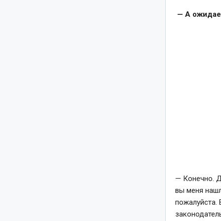
— А ожидает
— Конечно. Д
вы меня нашл
пожалуйста. 
законодател