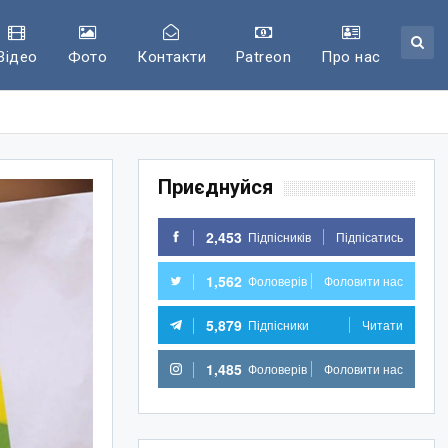
Відео
Фото
Контакти
Patreon
Про нас
Приєднуйся
2,453
Підпісників
Підпісатись
1,562
Фоловерів
Фоловити нас
5,879
Підпісники
Читати
1,485
Фоловерів
Фоловити нас