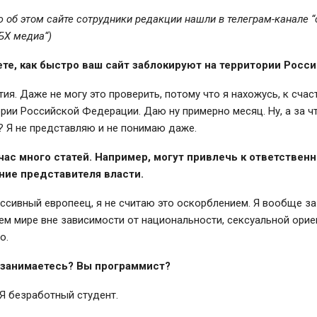
об этом сайте сотрудники редакции нашли в телеграм-канале
“
БХ медиа
“
)
те, как быстро ваш сайт заблокируют на территории Росси
тия. Даже не могу это проверить, потому что я нахожусь, к счас
ории Российской Федерации. Даю ну примерно месяц. Ну, а за ч
 Я не представляю и не понимаю даже.
час много статей. Например, могут привлечь к ответствен
ние представителя власти.
ссивный европеец, я не считаю это оскорблением. Я вообще за
ем мире вне зависимости от национальности, сексуальной ори
о.
 занимаетесь? Вы программист?
 Я безработный студент.