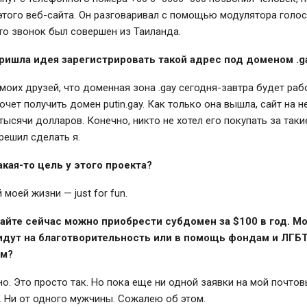
того веб-сайта. Он разговаривал с помощью модулятора голос
то звонок был совершен из Таиланда.
ришла идея зарегистрировать такой адрес под доменом .g
 моих друзей, что доменная зона .gay сегодня-завтра будет раб
хочет получить домен putin.gay. Как только она вышла, сайт на н
тысячи долларов. Конечно, никто не хотел его покупать за таки
решил сделать я.
акая-то цель у этого проекта?
 моей жизни — just for fun.
сайте сейчас можно приобрести субдомен за $100 в год. М
идут на благотворительность или в помощь фондам и ЛГБТ
ам?
но. Это просто так. Но пока еще ни одной заявки на мой почто
. Ни от одного мужчины. Сожалею об этом.