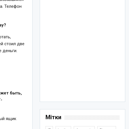
а. Телефон
ay?
отать,
ей стоил две
е деньги.
ожет быть,
-
Мітки
вый ящик