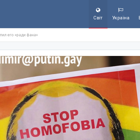
Світ
Україна
упил его «ради фана»