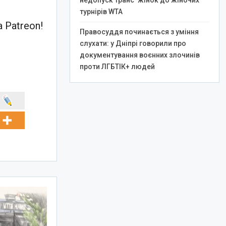
недопуск транс*жінок до жіночих
турнірів WTA
 Patreon!
Правосуддя починається з уміння
слухати: у Дніпрі говорили про
документування воєнних злочинів
проти ЛГБТІК+ людей