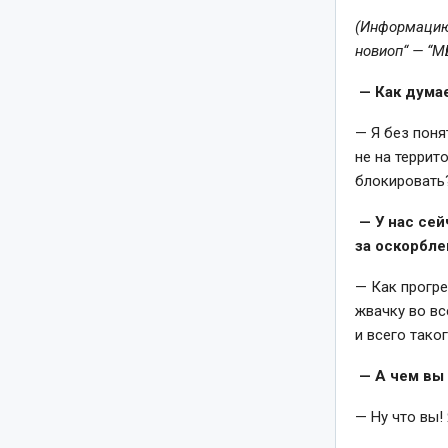
(Информацию 
новиоп
“
—
“
М
— Как думае
— Я без поня
не на террит
блокировать?
— У нас сей
за оскорбле
— Как прогре
жвачку во вс
и всего таког
— А чем вы
— Ну что вы!