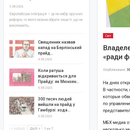
3.08.2026
Європейська інтеграція — це не набір зручних
реформ, із якого можна обрати лише ті, що не
викликають…
Світ
Священник назвав
Владеле
напад на Берлінський
прайд…
«ради ф
4.08.2026
Опубліковано
30
Коли ратуша
відкривається для
Прайду: як Мюнхен…
На днях откр
4.08.2026
В частности,
которые обв
300 тисяч людей
по управлен
вийшли на прайд у
Гамбурзі: хода…
представител
4.08.2026
МБХ медиа от
НАЗАД
ДАЛІ
1 из 7
несколько ми