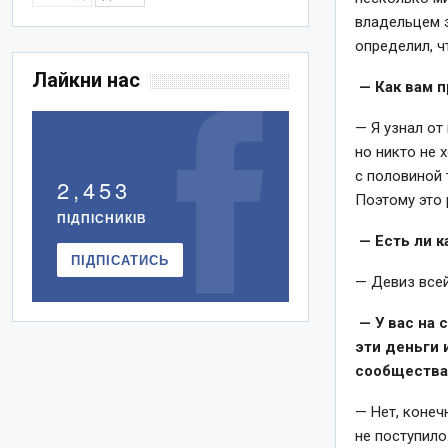
владельцем э
определил, ч
Лайкни нас
— Как вам п
— Я узнал от
но никто не 
с половиной 
2,453
Поэтому это 
ПІДПІСНИКІВ
— Есть ли к
ПІДПІСАТИСЬ
— Девиз всей
— У вас на 
эти деньги 
сообществ
— Нет, конеч
не поступило