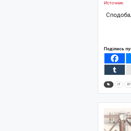
Источник
Сподобал
Поділись пу
IT
ЛГ