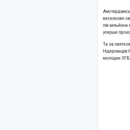
Амстердамськ
веселкове св
пів мільйона 
уперше прохо
Та за святко
Нідерландів 
молодих ЛГБТ