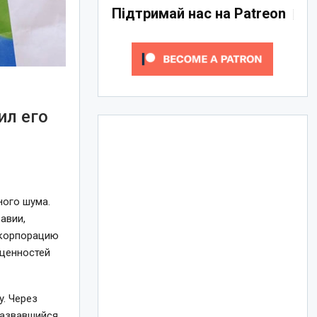
Підтримай нас на Patreon
ил его
ного шума.
авии,
 корпорацию
 ценностей
y. Через
назвавшийся