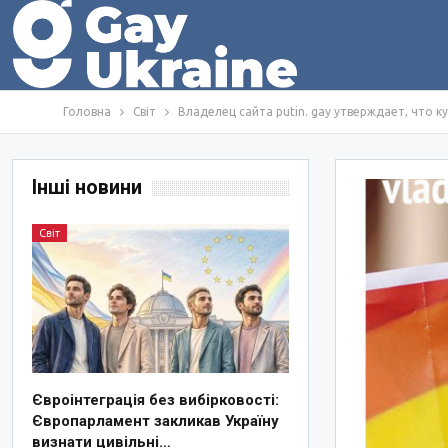
Головна
Світ
Владелец сайта putin. gay утверждает, что к
Інші новини
Світ
Євроінтеграція без вибірковості:
Європарламент закликав Україну
визнати цивільні…