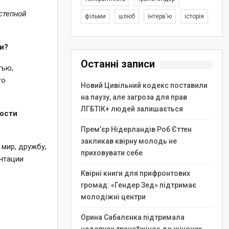
степной
фільми
шлюб
інтерв'ю
історія
и?
Останні записи
тью,
то
Новий Цивільний кодекс поставили
на паузу, але загроза для прав
ЛГБТІК+ людей залишається
ности
Прем’єр Нідерландів Роб Єттен
закликав квірну молодь не
 мир, дружбу,
приховувати себе
ентации
Квірні книги для прифронтових
громад: «Гендер Зед» підтримає
молодіжні центри
Орина Сабалєнка підтримала