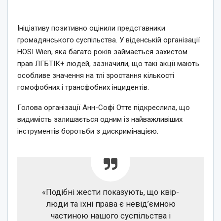
Ініціативу позитивно оцінили представники
громадянського суспільства. У віденській організації
HOSI Wien, яка багато років займається захистом
прав ЛГБТІК+ людей, зазначили, що такі акції мають
особливе значення на тлі зростання кількості
гомофобних і трансфобних інцидентів.
Голова організації Анн-Софі Отте підкреслила, що
видимість залишається одним із найважливіших
інструментів боротьби з дискримінацією.
«Подібні жести показують, що квір-
люди та їхні права є невід’ємною
частиною нашого суспільства і