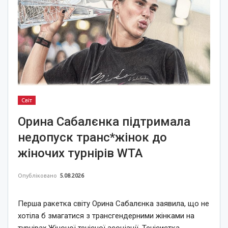
Світ
Орина Сабалєнка підтримала
недопуск транс*жінок до
жіночих турнірів WTA
Опубліковано
5.08.2026
Перша ракетка світу Орина Сабалєнка заявила, що не
хотіла б змагатися з трансгендерними жінками на