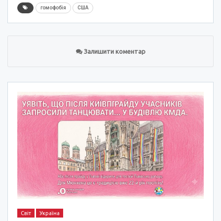
гомофобія
США
Залишити коментар
Світ
Україна