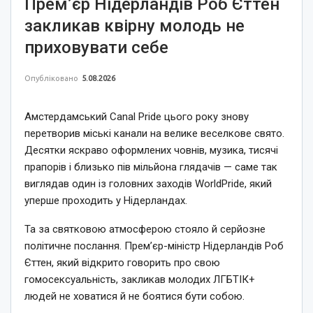
Прем’єр Нідерландів Роб Єттен
закликав квірну молодь не
приховувати себе
Опубліковано
5.08.2026
Амстердамський Canal Pride цього року знову
перетворив міські канали на велике веселкове свято.
Десятки яскраво оформлених човнів, музика, тисячі
прапорів і близько пів мільйона глядачів — саме так
виглядав один із головних заходів WorldPride, який
уперше проходить у Нідерландах.
Та за святковою атмосферою стояло й серйозне
політичне послання. Прем’єр-міністр Нідерландів Роб
Єттен, який відкрито говорить про свою
гомосексуальність, закликав молодих ЛГБТІК+
людей не ховатися й не боятися бути собою.