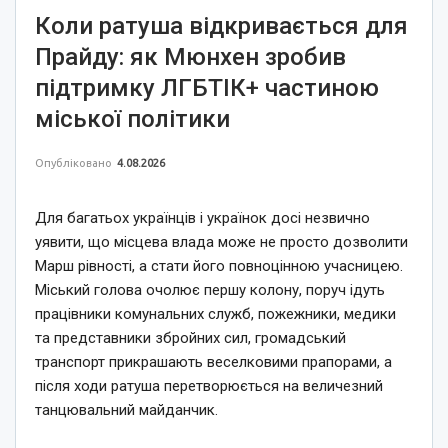
Коли ратуша відкривається для
Прайду: як Мюнхен зробив
підтримку ЛГБТІК+ частиною
міської політики
Опубліковано
4.08.2026
Для багатьох українців і українок досі незвично
уявити, що місцева влада може не просто дозволити
Марш рівності, а стати його повноцінною учасницею.
Міський голова очолює першу колону, поруч ідуть
працівники комунальних служб, пожежники, медики
та представники збройних сил, громадський
транспорт прикрашають веселковими прапорами, а
після ходи ратуша перетворюється на величезний
танцювальний майданчик.