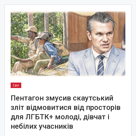
Світ
Пентагон змусив скаутський
зліт відмовитися від просторів
для ЛГБТК+ молоді, дівчат і
небілих учасників