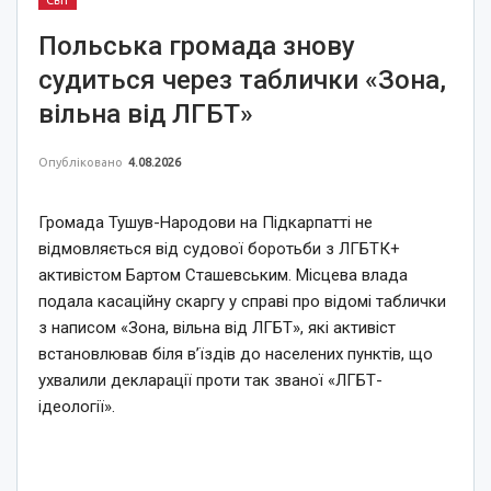
Світ
Польська громада знову
судиться через таблички «Зона,
вільна від ЛГБТ»
Опубліковано
4.08.2026
Громада Тушув-Народови на Підкарпатті не
відмовляється від судової боротьби з ЛГБТК+
активістом Бартом Сташевським. Місцева влада
подала касаційну скаргу у справі про відомі таблички
з написом «Зона, вільна від ЛГБТ», які активіст
встановлював біля в’їздів до населених пунктів, що
ухвалили декларації проти так званої «ЛГБТ-
ідеології».