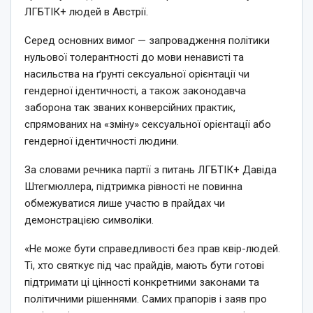
ЛГБТІК+ людей в Австрії.
Серед основних вимог — запровадження політики
нульової толерантності до мови ненависті та
насильства на ґрунті сексуальної орієнтації чи
гендерної ідентичності, а також законодавча
заборона так званих конверсійних практик,
спрямованих на «зміну» сексуальної орієнтації або
гендерної ідентичності людини.
За словами речника партії з питань ЛГБТІК+ Давіда
Штегмюллера, підтримка рівності не повинна
обмежуватися лише участю в прайдах чи
демонстрацією символіки.
«Не може бути справедливості без прав квір-людей.
Ті, хто святкує під час прайдів, мають бути готові
підтримати ці цінності конкретними законами та
політичними рішеннями. Самих прапорів і заяв про