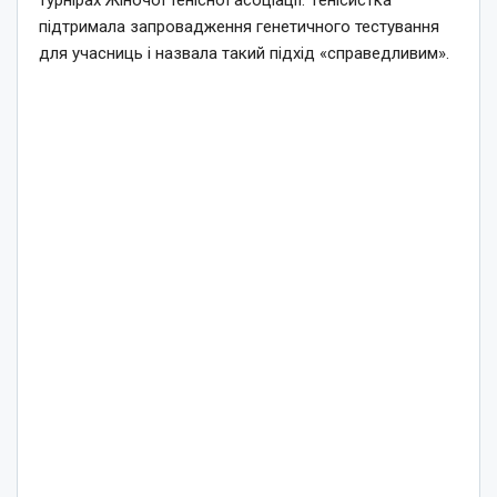
турнірах Жіночої тенісної асоціації. Тенісистка
підтримала запровадження генетичного тестування
для учасниць і назвала такий підхід «справедливим».