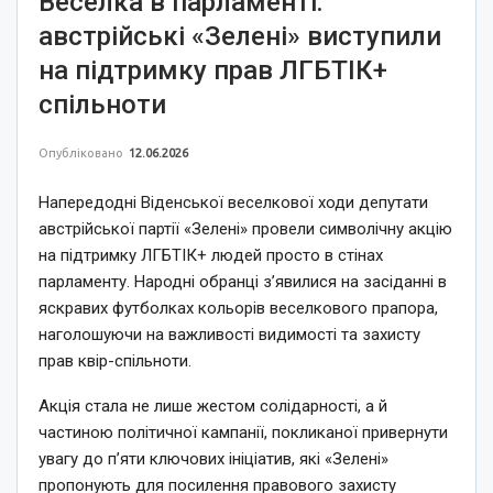
Веселка в парламенті:
австрійські «Зелені» виступили
на підтримку прав ЛГБТІК+
спільноти
Опубліковано
12.06.2026
Напередодні Віденської веселкової ходи депутати
австрійської партії «Зелені» провели символічну акцію
на підтримку ЛГБТІК+ людей просто в стінах
парламенту. Народні обранці з’явилися на засіданні в
яскравих футболках кольорів веселкового прапора,
наголошуючи на важливості видимості та захисту
прав квір-спільноти.
Акція стала не лише жестом солідарності, а й
частиною політичної кампанії, покликаної привернути
увагу до п’яти ключових ініціатив, які «Зелені»
пропонують для посилення правового захисту