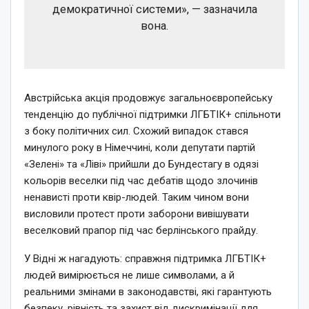
демократичної системи», — зазначила
вона.
Австрійська акція продовжує загальноєвропейську
тенденцію до публічної підтримки ЛГБТІК+ спільноти
з боку політичних сил. Схожий випадок стався
минулого року в Німеччині, коли депутати партій
«Зелені» та «Ліві» прийшли до Бундестагу в одязі
кольорів веселки під час дебатів щодо злочинів
ненависті проти квір-людей. Таким чином вони
висловили протест проти заборони вивішувати
веселковий прапор під час берлінського прайду.
У Відні ж нагадують: справжня підтримка ЛГБТІК+
людей вимірюється не лише символами, а й
реальними змінами в законодавстві, які гарантують
безпеку, рівність та захист від дискримінації для