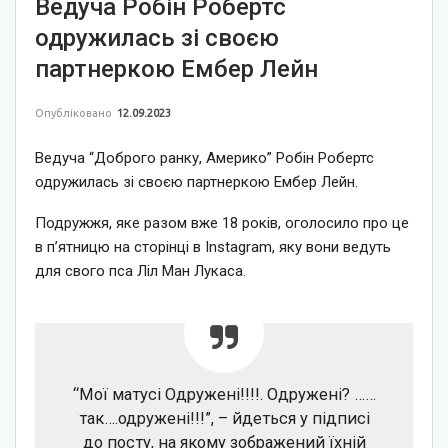
Ведуча Робін Робертс
одружилась зі своєю
партнеркою Ембер Лейн
Опубліковано
12.09.2023
Ведуча “Доброго ранку, Америко” Робін Робертс
одружилась зі своєю партнеркою Ембер Лейн.
Подружжя, яке разом вже 18 років, оголосило про це
в п’ятницю на сторінці в Instagram, яку вони ведуть
для свого пса Ліл Ман Лукаса.
“Мої матусі Одружені!!!!. Одружені? ……
так….одружені!!!”, – йдеться у підписі
до посту, на якому зображений їхній