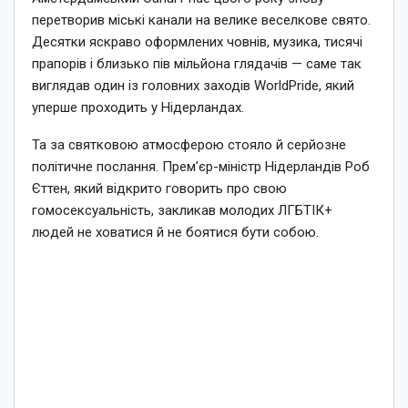
перетворив міські канали на велике веселкове свято.
Десятки яскраво оформлених човнів, музика, тисячі
прапорів і близько пів мільйона глядачів — саме так
виглядав один із головних заходів WorldPride, який
уперше проходить у Нідерландах.
Та за святковою атмосферою стояло й серйозне
політичне послання. Прем’єр-міністр Нідерландів Роб
Єттен, який відкрито говорить про свою
гомосексуальність, закликав молодих ЛГБТІК+
людей не ховатися й не боятися бути собою.