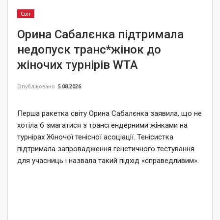
Світ
Орина Сабалєнка підтримала
недопуск транс*жінок до
жіночих турнірів WTA
Опубліковано
5.08.2026
Перша ракетка світу Орина Сабалєнка заявила, що не
хотіла б змагатися з трансгендерними жінками на
турнірах Жіночої тенісної асоціації. Тенісистка
підтримала запровадження генетичного тестування
для учасниць і назвала такий підхід «справедливим».