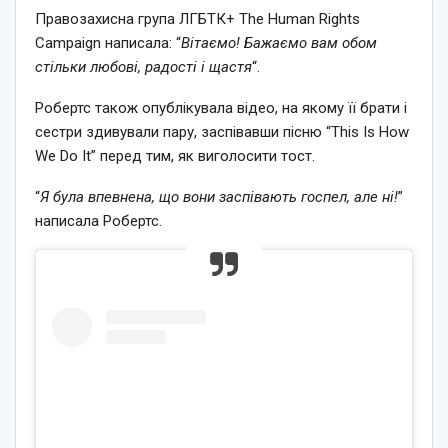
Правозахисна група ЛГБТК+ The Human Rights
Campaign написала: “
Вітаємо! Бажаємо вам обом
стільки любові, радості і щастя
“.
Робертс також опублікувала відео, на якому її брати і
сестри здивували пару, заспівавши пісню “This Is How
We Do It” перед тим, як виголосити тост.
“
Я була впевнена, що вони заспівають госпел, але ні!
”
написала Робертс.