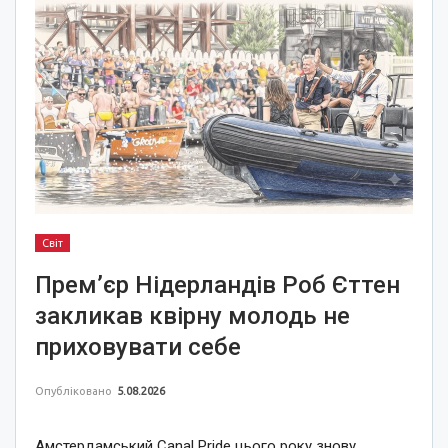
Світ
Прем’єр Нідерландів Роб Єттен
закликав квірну молодь не
приховувати себе
Опубліковано
5.08.2026
Амстердамський Canal Pride цього року знову