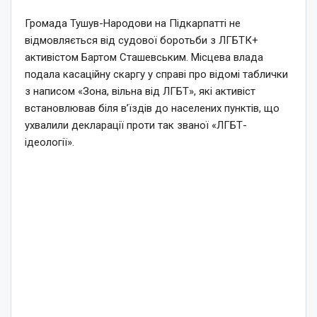
Громада Тушув-Народови на Підкарпатті не
відмовляється від судової боротьби з ЛГБТК+
активістом Бартом Сташевським. Місцева влада
подала касаційну скаргу у справі про відомі таблички
з написом «Зона, вільна від ЛГБТ», які активіст
встановлював біля в’їздів до населених пунктів, що
ухвалили декларації проти так званої «ЛГБТ-
ідеології».