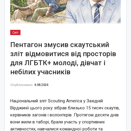
Світ
Пентагон змусив скаутський
зліт відмовитися від просторів
для ЛГБТК+ молоді, дівчат і
небілих учасників
Опубліковано
4.08.2026
Національний зліт Scouting America у Західній
Вірджинії цього року зібрав близько 15 тисяч скаутів,
керівників загонів і волонтерів. Протягом десяти днів
вони жили в таборі, брали участь у спортивних
активностях, навчалися командної роботи та