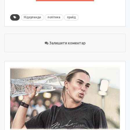
Нідерланди
політика
прайд
Залишити коментар