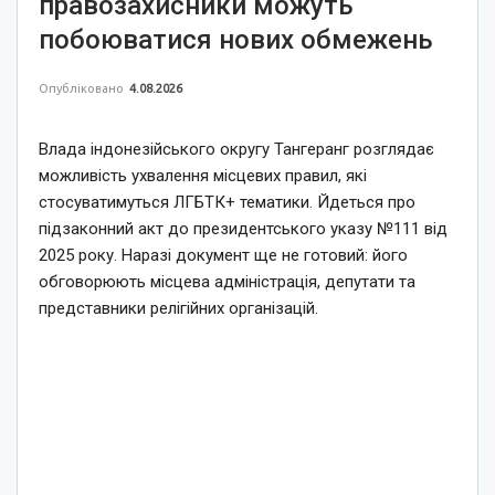
правозахисники можуть
побоюватися нових обмежень
Опубліковано
4.08.2026
Влада індонезійського округу Тангеранг розглядає
можливість ухвалення місцевих правил, які
стосуватимуться ЛГБТК+ тематики. Йдеться про
підзаконний акт до президентського указу №111 від
2025 року. Наразі документ ще не готовий: його
обговорюють місцева адміністрація, депутати та
представники релігійних організацій.