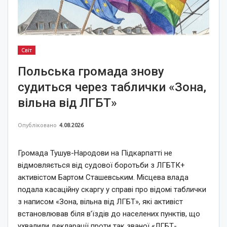
Світ
Польська громада знову
судиться через таблички «Зона,
вільна від ЛГБТ»
Опубліковано
4.08.2026
Громада Тушув-Народови на Підкарпатті не
відмовляється від судової боротьби з ЛГБТК+
активістом Бартом Сташевським. Місцева влада
подала касаційну скаргу у справі про відомі таблички
з написом «Зона, вільна від ЛГБТ», які активіст
встановлював біля в’їздів до населених пунктів, що
ухвалили декларації проти так званої «ЛГБТ-