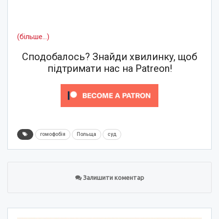
(більше…)
Сподобалось? Знайди хвилинку, щоб
підтримати нас на Patreon!
гомофобія
Польща
суд
Залишити коментар