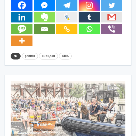
релігія
скандал
США