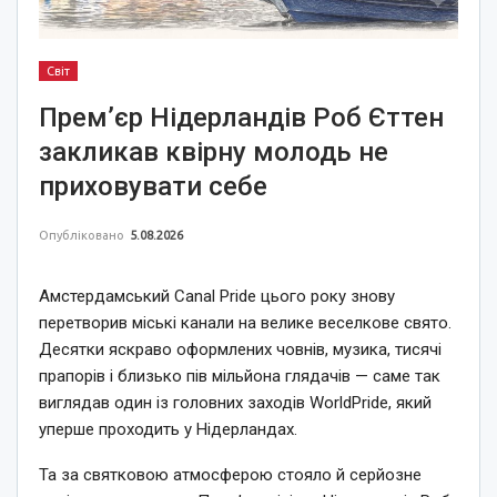
Світ
Прем’єр Нідерландів Роб Єттен
закликав квірну молодь не
приховувати себе
Опубліковано
5.08.2026
Амстердамський Canal Pride цього року знову
перетворив міські канали на велике веселкове свято.
Десятки яскраво оформлених човнів, музика, тисячі
прапорів і близько пів мільйона глядачів — саме так
виглядав один із головних заходів WorldPride, який
уперше проходить у Нідерландах.
Та за святковою атмосферою стояло й серйозне