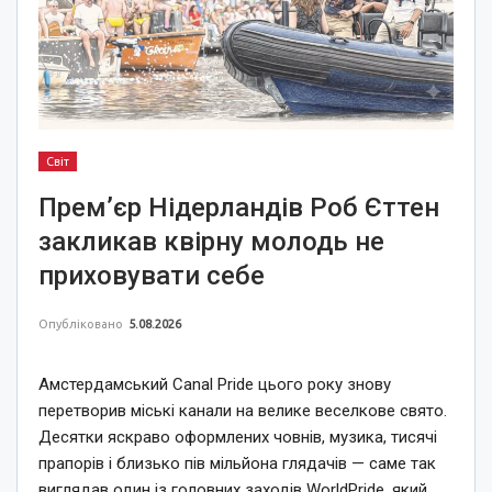
Світ
Прем’єр Нідерландів Роб Єттен
закликав квірну молодь не
приховувати себе
Опубліковано
5.08.2026
Амстердамський Canal Pride цього року знову
перетворив міські канали на велике веселкове свято.
Десятки яскраво оформлених човнів, музика, тисячі
прапорів і близько пів мільйона глядачів — саме так
виглядав один із головних заходів WorldPride, який