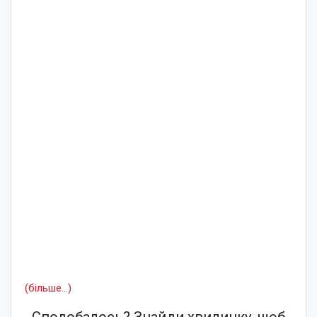
(більше…)
Сподобалось? Знайди хвилинку, щоб