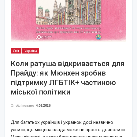
Світ
Україна
Коли ратуша відкривається для
Прайду: як Мюнхен зробив
підтримку ЛГБТІК+ частиною
міської політики
Опубліковано
4.08.2026
Для багатьох українців і українок досі незвично
уявити, що місцева влада може не просто дозволити
Марш рівності, а стати його повноцінною учасницею.