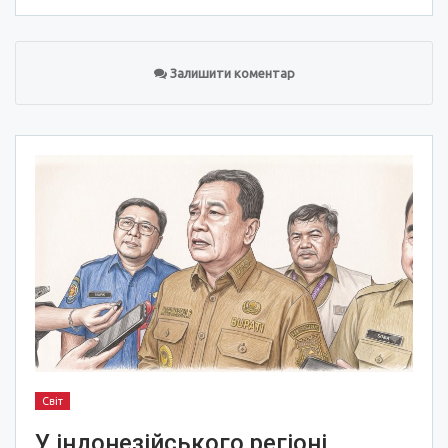
Залишити коментар
Світ
У індонезійського регіоні