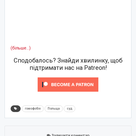
(більше…)
Сподобалось? Знайди хвилинку, щоб
підтримати нас на Patreon!
гомофобія
Польща
суд
Залишити коментар