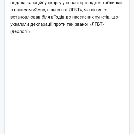
подала касаційну скаргу у справі про відомі таблички
з написом «Зона, вільна від ЛГБТ», які активіст
встановлював біля в’їздів до населених пунктів, що
ухвалили декларації проти так званої «ЛГБТ-
ідеології».