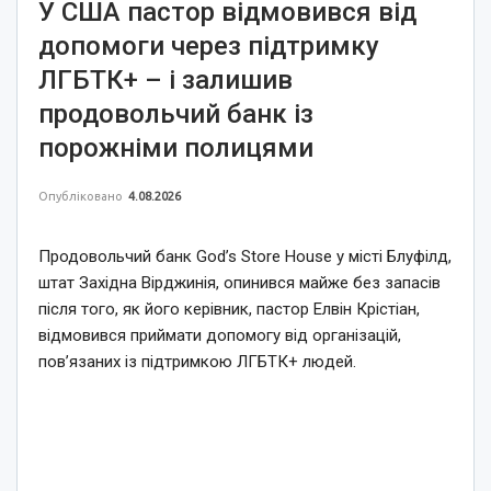
У США пастор відмовився від
допомоги через підтримку
ЛГБТК+ – і залишив
продовольчий банк із
порожніми полицями
Опубліковано
4.08.2026
Продовольчий банк God’s Store House у місті Блуфілд,
штат Західна Вірджинія, опинився майже без запасів
після того, як його керівник, пастор Елвін Крістіан,
відмовився приймати допомогу від організацій,
пов’язаних із підтримкою ЛГБТК+ людей.