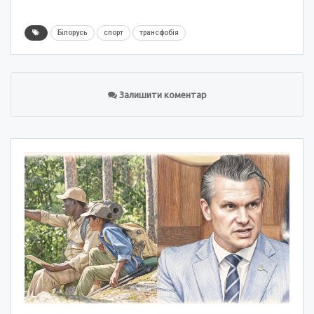
Білорусь
спорт
трансфобія
Залишити коментар