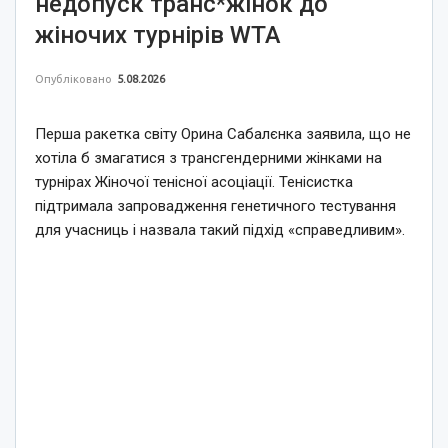
недопуск транс*жінок до
жіночих турнірів WTA
Опубліковано
5.08.2026
Перша ракетка світу Орина Сабалєнка заявила, що не
хотіла б змагатися з трансгендерними жінками на
турнірах Жіночої тенісної асоціації. Тенісистка
підтримала запровадження генетичного тестування
для учасниць і назвала такий підхід «справедливим».