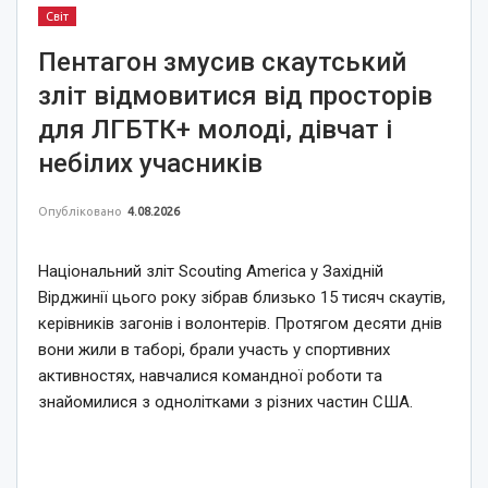
Світ
Пентагон змусив скаутський
зліт відмовитися від просторів
для ЛГБТК+ молоді, дівчат і
небілих учасників
Опубліковано
4.08.2026
Національний зліт Scouting America у Західній
Вірджинії цього року зібрав близько 15 тисяч скаутів,
керівників загонів і волонтерів. Протягом десяти днів
вони жили в таборі, брали участь у спортивних
активностях, навчалися командної роботи та
знайомилися з однолітками з різних частин США.