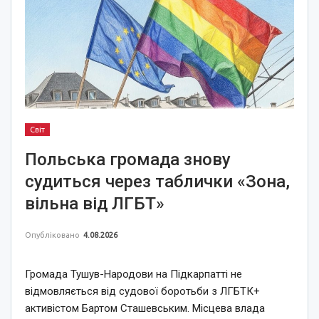
Світ
Польська громада знову
судиться через таблички «Зона,
вільна від ЛГБТ»
Опубліковано
4.08.2026
Громада Тушув-Народови на Підкарпатті не
відмовляється від судової боротьби з ЛГБТК+
активістом Бартом Сташевським. Місцева влада