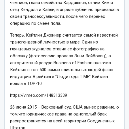
чемпион, глава семейства Кардашьян, отчим Ким и
отец Кендалл и Кайли, в апреле публично признался в
своей транссексуальности, после чего перенес
операцию по смене пола.
Теперь, Кейтлин Дженнер считается самой известной
трансгендерной личностью в мире.
Один из
глянцевых журналов ставил ее фотографию на
обложку (фотосессию провела Энни Лейбовиц), а
авторитетный ресурс Business of Fashion включил
Кейтлин в топ-500 самых влиятельных людей фэшн-
индустрии.
В рейтинге “Люди года TIME” Кейтлин
вошла в TOP-10.
https://vimeo.com/148313339
26 июня 2015 – Верховный суд США вынес решение, о
том,что юридическое права на однополый брак
распространяется на всей территории Соединенных
Штатов.