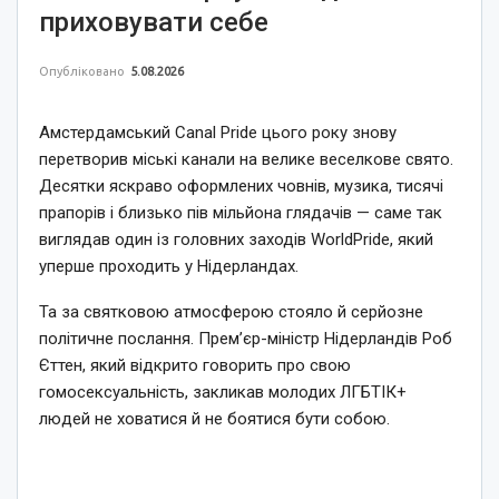
приховувати себе
Опубліковано
5.08.2026
Амстердамський Canal Pride цього року знову
перетворив міські канали на велике веселкове свято.
Десятки яскраво оформлених човнів, музика, тисячі
прапорів і близько пів мільйона глядачів — саме так
виглядав один із головних заходів WorldPride, який
уперше проходить у Нідерландах.
Та за святковою атмосферою стояло й серйозне
політичне послання. Прем’єр-міністр Нідерландів Роб
Єттен, який відкрито говорить про свою
гомосексуальність, закликав молодих ЛГБТІК+
людей не ховатися й не боятися бути собою.