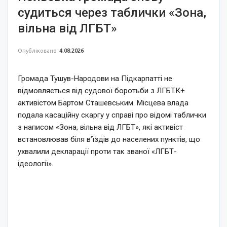
судиться через таблички «Зона,
вільна від ЛГБТ»
Опубліковано
4.08.2026
Громада Тушув-Народови на Підкарпатті не
відмовляється від судової боротьби з ЛГБТК+
активістом Бартом Сташевським. Місцева влада
подала касаційну скаргу у справі про відомі таблички
з написом «Зона, вільна від ЛГБТ», які активіст
встановлював біля в’їздів до населених пунктів, що
ухвалили декларації проти так званої «ЛГБТ-
ідеології».