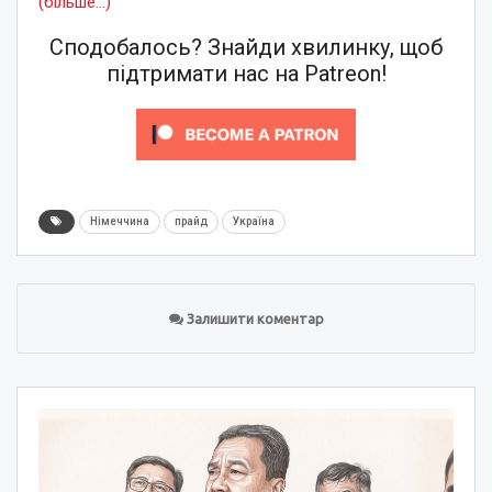
(більше…)
Сподобалось? Знайди хвилинку, щоб
підтримати нас на Patreon!
Німеччина
прайд
Україна
Залишити коментар