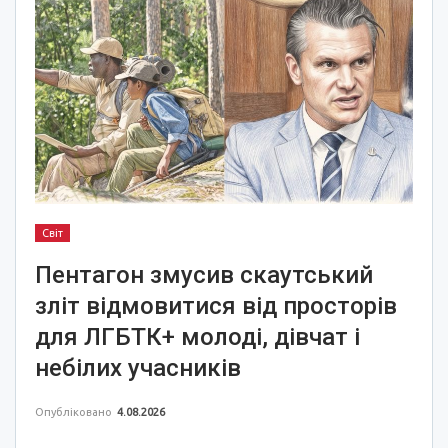
Світ
Пентагон змусив скаутський
зліт відмовитися від просторів
для ЛГБТК+ молоді, дівчат і
небілих учасників
Опубліковано
4.08.2026