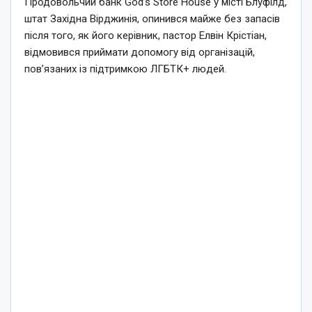
Продовольчий банк God’s Store House у місті Блуфілд,
штат Західна Вірджинія, опинився майже без запасів
після того, як його керівник, пастор Елвін Крістіан,
відмовився приймати допомогу від організацій,
пов’язаних із підтримкою ЛГБТК+ людей.