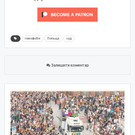
гомофобія
Польща
суд
Залишити коментар