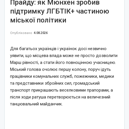
Прайду: як Мюнхен зробив
підтримку ЛГБТІК+ частиною
міської політики
Опубліковано
4.08.2026
Для багатьох українців і українок досі незвично
уявити, що місцева влада може не просто дозволити
Марш рівності, а стати його повноцінною учасницею.
Міський голова очолює першу колону, поруч ідуть
працівники комунальних служб, пожежники, медики
та представники збройних сил, громадський
транспорт прикрашають веселковими прапорами, а
після ходи ратуша перетворюється на величезний
танцювальний майданчик.