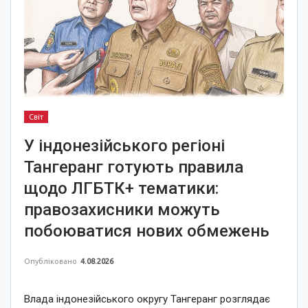
Світ
У індонезійського регіоні
Тангеранг готують правила
щодо ЛГБТК+ тематики:
правозахисники можуть
побоюватися нових обмежень
Опубліковано
4.08.2026
Влада індонезійського округу Тангеранг розглядає