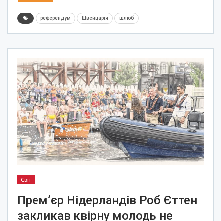
референдум
Швейцарія
шлюб
Світ
Прем’єр Нідерландів Роб Єттен
закликав квірну молодь не