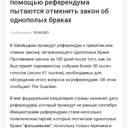
помощью референдума
пытаются отменить закон об
однополых браках
Опубліковано
30.04.2021
В Швейцарии проведут референдум о принятии или
отмене закона, легализующего однополые браки.
Противники закона за 100 дней после того, как он
был принят парламентом, собрали более 50 тысяч
голосов (около 61 тысячи), необходимых для
обсуждения этого вопроса на референдуме. Об этом
сообщает The Guardian.
В мае федеральная канцелярия страны назначит дату
референдума, который проведут не раньше сентября.
Инициаторами референдума стали несколько
политических партий, которые посчитали однополые
браки “фальшивыми”, поскольку только мужчина и