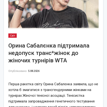
Світ
Орина Сабалєнка підтримала
недопуск транс*жінок до
жіночих турнірів WTA
Опубліковано
5.08.2026
Перша ракетка світу Орина Сабалєнка заявила, що не
хотіла б змагатися з трансгендерними жінками на
турнірах Жіночої тенісної асоціації. Тенісистка
підтримала запровадження генетичного тестування
для учасниць і назвала такий підхід «справедливим».