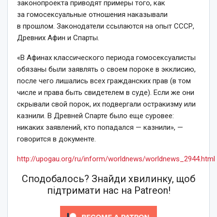
законопроекта приводят примеры того, как
за гомосексуальные отношения наказывали
в прошлом. Законодатели ссылаются на опыт СССР,
Древних Афин и Спарты.
«В Афинах классического периода гомосексуалисты
обязаны были заявлять о своем пороке в экклисию,
после чего лишались всех гражданских прав (в том
числе и права быть свидетелем в суде). Если же они
скрывали свой порок, их подвергали остракизму или
казнили. В Древней Спарте было еще суровее:
никаких заявлений, кто попадался — казнили», —
говорится в документе.
http://upogau.org/ru/inform/worldnews/worldnews_2944.html
Сподобалось? Знайди хвилинку, щоб
підтримати нас на Patreon!