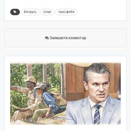
Білорусь
спорт
трансфобія
Залишити коментар