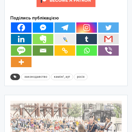
Поділись публікацією
законодавство
камінґ_аут
росія