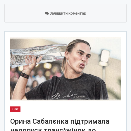
Залишити коментар
Світ
Орина Сабалєнка підтримала
недопуск транс*жінок до