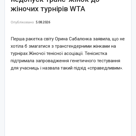
жіночих турнірів WTA
Опубліковано
5.08.2026
Перша ракетка світу Орина Сабалєнка заявила, що не
хотіла б змагатися з трансгендерними жінками на
турнірах Жіночої тенісної асоціації. Тенісистка
підтримала запровадження генетичного тестування
для учасниць і назвала такий підхід «справедливим».