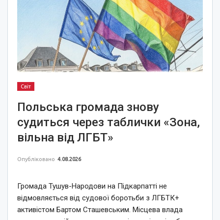
Світ
Польська громада знову
судиться через таблички «Зона,
вільна від ЛГБТ»
Опубліковано
4.08.2026
Громада Тушув-Народови на Підкарпатті не
відмовляється від судової боротьби з ЛГБТК+
активістом Бартом Сташевським. Місцева влада