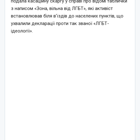
подала касаційну скаргу у справі про відомі таблички
з написом «Зона, вільна від ЛГБТ», які активіст
встановлював біля в’їздів до населених пунктів, що
ухвалили декларації проти так званої «ЛГБТ-
ідеології».