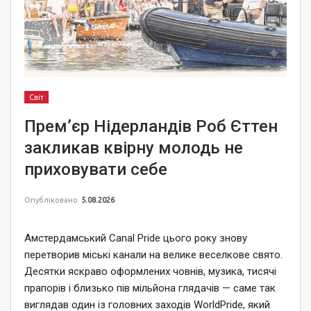
Світ
Прем’єр Нідерландів Роб Єттен
закликав квірну молодь не
приховувати себе
Опубліковано
5.08.2026
Амстердамський Canal Pride цього року знову
перетворив міські канали на велике веселкове свято.
Десятки яскраво оформлених човнів, музика, тисячі
прапорів і близько пів мільйона глядачів — саме так
виглядав один із головних заходів WorldPride, який