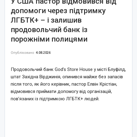
У США пастор відмовився від
допомоги через підтримку
ЛГБТК+ – і залишив
продовольчий банк із
порожніми полицями
Опубліковано
4.08.2026
Продовольчий банк God’s Store House у місті Блуфілд,
штат Західна Вірджинія, опинився майже без запасів
після того, як його керівник, пастор Елвін Крістіан,
відмовився приймати допомогу від організацій,
пов’язаних із підтримкою ЛГБТК+ людей.