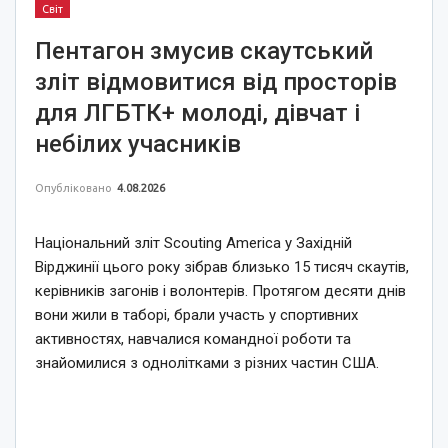
Світ
Пентагон змусив скаутський
зліт відмовитися від просторів
для ЛГБТК+ молоді, дівчат і
небілих учасників
Опубліковано
4.08.2026
Національний зліт Scouting America у Західній
Вірджинії цього року зібрав близько 15 тисяч скаутів,
керівників загонів і волонтерів. Протягом десяти днів
вони жили в таборі, брали участь у спортивних
активностях, навчалися командної роботи та
знайомилися з однолітками з різних частин США.