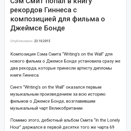
Сэм Смит попал в книгу
рекордов Гиннеса с
композицией для фильма о
Джеймсе Бонде
Опубліковано
23.10.2015
Композиция Сэма Смита “Writing’s on the Wall” для
нового фильма о Джемсе Бонде установила сразу же
два рекорда, которые принесли артисту дипломы
книги Гиннеса.
Сингл “Writing’s on the Wall” оказался первым
музыкальным произведением за всю историю
фильмов о Джемсе Бонде, возглавившим
музыкальный чарт Великобритании.
Помимо этого, дебютный альбом Смита “In the Lonely
Hour” держался в первой десятке того же чарта 69