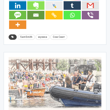
SamSmith
музика
Сэм Смит