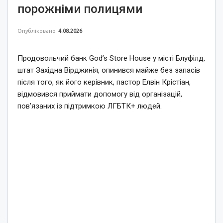
порожніми полицями
Опубліковано
4.08.2026
Продовольчий банк God’s Store House у місті Блуфілд,
штат Західна Вірджинія, опинився майже без запасів
після того, як його керівник, пастор Елвін Крістіан,
відмовився приймати допомогу від організацій,
пов’язаних із підтримкою ЛГБТК+ людей.