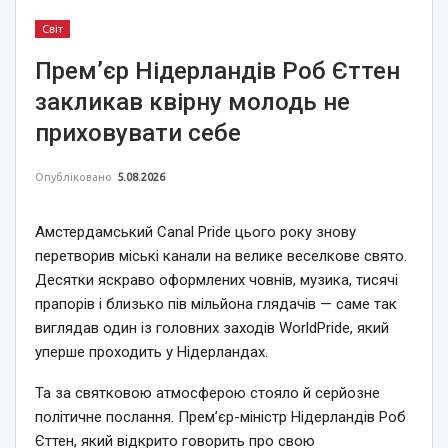
Світ
Прем’єр Нідерландів Роб Єттен
закликав квірну молодь не
приховувати себе
Опубліковано
5.08.2026
Амстердамський Canal Pride цього року знову
перетворив міські канали на велике веселкове свято.
Десятки яскраво оформлених човнів, музика, тисячі
прапорів і близько пів мільйона глядачів — саме так
виглядав один із головних заходів WorldPride, який
уперше проходить у Нідерландах.
Та за святковою атмосферою стояло й серйозне
політичне послання. Прем’єр-міністр Нідерландів Роб
Єттен, який відкрито говорить про свою