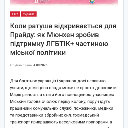
Світ
Україна
Коли ратуша відкривається для
Прайду: як Мюнхен зробив
підтримку ЛГБТІК+ частиною
міської політики
Опубліковано
4.08.2026
Для багатьох українців і українок досі незвично
уявити, що місцева влада може не просто дозволити
Марш рівності, а стати його повноцінною учасницею.
Міський голова очолює першу колону, поруч ідуть
працівники комунальних служб, пожежники, медики
та представники збройних сил, громадський
транспорт прикрашають веселковими прапорами, а