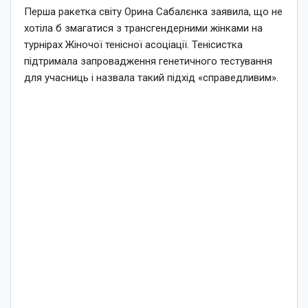
Перша ракетка світу Орина Сабалєнка заявила, що не
хотіла б змагатися з трансгендерними жінками на
турнірах Жіночої тенісної асоціації. Тенісистка
підтримала запровадження генетичного тестування
для учасниць і назвала такий підхід «справедливим».