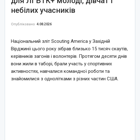
для ЛГБТК+ молоді, дівчат і
небілих учасників
Опубліковано
4.08.2026
Національний зліт Scouting America у Західній
Вірджинії цього року зібрав близько 15 тисяч скаутів,
керівників загонів і волонтерів. Протягом десяти днів
вони жили в таборі, брали участь у спортивних
активностях, навчалися командної роботи та
знайомилися з однолітками з різних частин США.