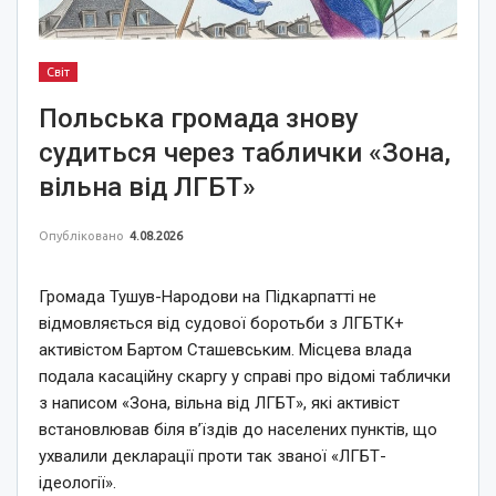
Світ
Польська громада знову
судиться через таблички «Зона,
вільна від ЛГБТ»
Опубліковано
4.08.2026
Громада Тушув-Народови на Підкарпатті не
відмовляється від судової боротьби з ЛГБТК+
активістом Бартом Сташевським. Місцева влада
подала касаційну скаргу у справі про відомі таблички
з написом «Зона, вільна від ЛГБТ», які активіст
встановлював біля в’їздів до населених пунктів, що
ухвалили декларації проти так званої «ЛГБТ-
ідеології».