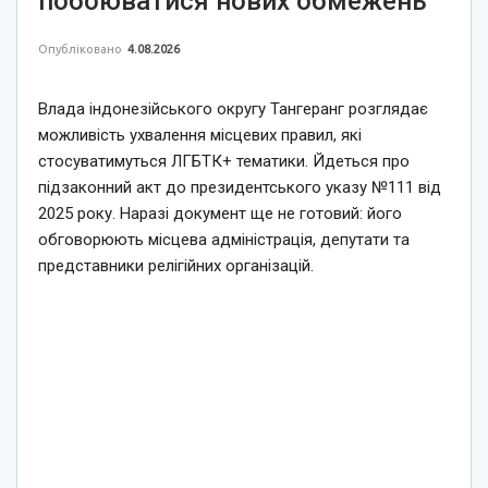
побоюватися нових обмежень
Опубліковано
4.08.2026
Влада індонезійського округу Тангеранг розглядає
можливість ухвалення місцевих правил, які
стосуватимуться ЛГБТК+ тематики. Йдеться про
підзаконний акт до президентського указу №111 від
2025 року. Наразі документ ще не готовий: його
обговорюють місцева адміністрація, депутати та
представники релігійних організацій.