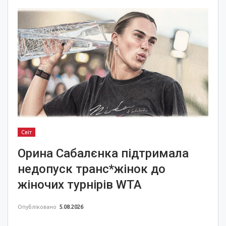
Світ
Орина Сабалєнка підтримала
недопуск транс*жінок до
жіночих турнірів WTA
Опубліковано
5.08.2026