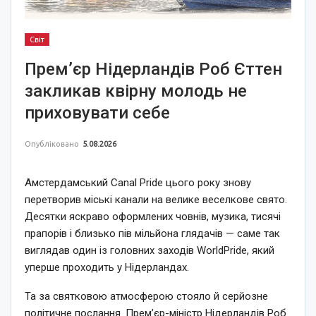
Світ
Прем’єр Нідерландів Роб Єттен
закликав квірну молодь не
приховувати себе
Опубліковано
5.08.2026
Амстердамський Canal Pride цього року знову
перетворив міські канали на велике веселкове свято.
Десятки яскраво оформлених човнів, музика, тисячі
прапорів і близько пів мільйона глядачів — саме так
виглядав один із головних заходів WorldPride, який
уперше проходить у Нідерландах.
Та за святковою атмосферою стояло й серйозне
політичне послання. Прем’єр-міністр Нідерландів Роб