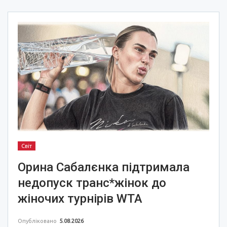
Світ
Орина Сабалєнка підтримала
недопуск транс*жінок до
жіночих турнірів WTA
Опубліковано
5.08.2026