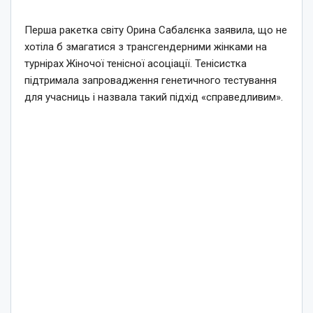
Перша ракетка світу Орина Сабалєнка заявила, що не
хотіла б змагатися з трансгендерними жінками на
турнірах Жіночої тенісної асоціації. Тенісистка
підтримала запровадження генетичного тестування
для учасниць і назвала такий підхід «справедливим».