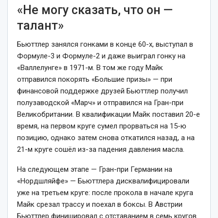
«Не могу сказать, что он —
талант»
Бьюттлер занялся гонками в конце 60-х, выступал в
Формуле-3 и Формуле-2 и даже выиграл гонку на
«Валлелунге» в 1971-м. В том же году Майк
отправился покорять «Большие призы» — при
финансовой поддержке друзей Бьюттлер получил
полузаводской «Марч» и отправился на Гран-при
Великобритании. В квалификации Майк поставил 20-е
время, на первом круге сумел прорваться на 15-ю
позицию, однако затем снова откатился назад, а на
21-м круге сошёл из-за падения давления масла.
На следующем этапе — Гран-при Германии на
«Нордшляйфе» — Бьюттлера дисквалифицировали
уже на третьем круге: после прокола в начале круга
Майк срезал трассу и поехал в боксы. В Австрии
Бьюттлер финишировал с отставанием в семь кругов