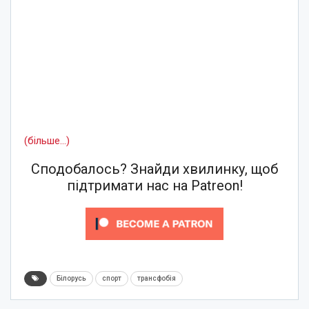
(більше…)
Сподобалось? Знайди хвилинку, щоб
підтримати нас на Patreon!
Білорусь
спорт
трансфобія