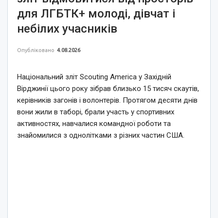
для ЛГБТК+ молоді, дівчат і
небілих учасників
Опубліковано
4.08.2026
Національний зліт Scouting America у Західній
Вірджинії цього року зібрав близько 15 тисяч скаутів,
керівників загонів і волонтерів. Протягом десяти днів
вони жили в таборі, брали участь у спортивних
активностях, навчалися командної роботи та
знайомилися з однолітками з різних частин США.