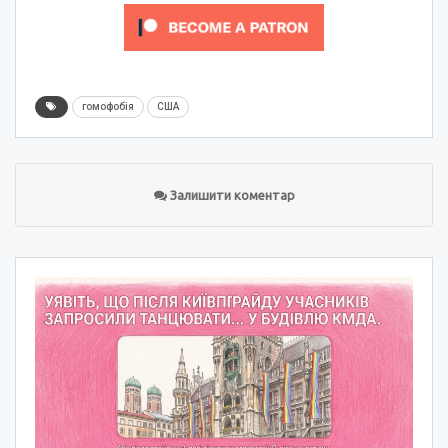
гомофобія
США
Залишити коментар