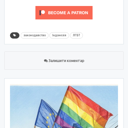
законодавство
Індонезія
ЛГБТ
Залишити коментар