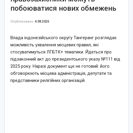
побоюватися нових обмежень
Опубліковано
4.08.2026
Влада індонезійського округу Тангеранг розглядає
можливість ухвалення місцевих правил, які
стосуватимуться ЛГБТК+ тематики. Йдеться про
підзаконний акт до президентського указу №111 від
2025 року. Наразі документ ще не готовий: його
обговорюють місцева адміністрація, депутати та
представники релігійних організацій.