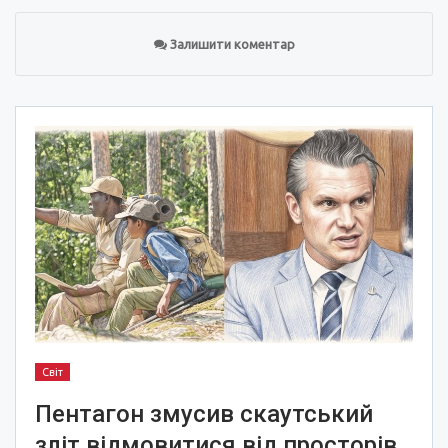
Залишити коментар
Світ
Пентагон змусив скаутський
зліт відмовитися від просторів