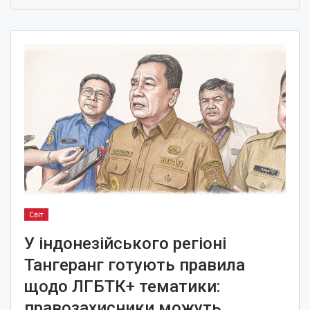
Світ
У індонезійського регіоні
Тангеранг готують правила
щодо ЛГБТК+ тематики:
правозахисники можуть