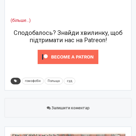
(більше…)
Сподобалось? Знайди хвилинку, щоб
підтримати нас на Patreon!
гомофобія
Польща
суд
Залишити коментар