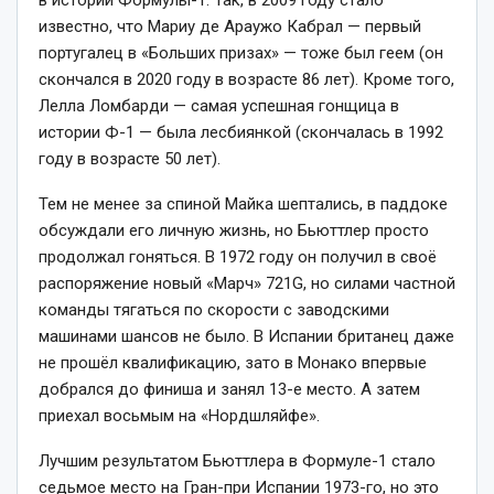
в истории Формулы-1. Так, в 2009 году стало
известно, что Мариу де Араужо Кабрал — первый
португалец в «Больших призах» — тоже был геем (он
скончался в 2020 году в возрасте 86 лет). Кроме того,
Лелла Ломбарди — самая успешная гонщица в
истории Ф-1 — была лесбиянкой (скончалась в 1992
году в возрасте 50 лет).
Тем не менее за спиной Майка шептались, в паддоке
обсуждали его личную жизнь, но Бьюттлер просто
продолжал гоняться. В 1972 году он получил в своё
распоряжение новый «Марч» 721G, но силами частной
команды тягаться по скорости с заводскими
машинами шансов не было. В Испании британец даже
не прошёл квалификацию, зато в Монако впервые
добрался до финиша и занял 13-е место. А затем
приехал восьмым на «Нордшляйфе».
Лучшим результатом Бьюттлера в Формуле-1 стало
седьмое место на Гран-при Испании 1973-го, но это