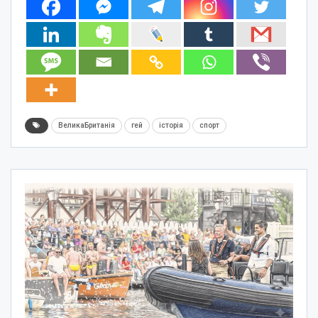
ВеликаБританія
гей
історія
спорт