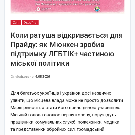
Світ
Україна
Коли ратуша відкривається для
Прайду: як Мюнхен зробив
підтримку ЛГБТІК+ частиною
міської політики
Опубліковано
4.08.2026
Для багатьох українців і українок досі незвично
уявити, що місцева влада може не просто дозволити
Марш рівності, а стати його повноцінною учасницею.
Міський голова очолює першу колону, поруч ідуть
працівники комунальних служб, пожежники, медики
та представники збройних сил, громадський