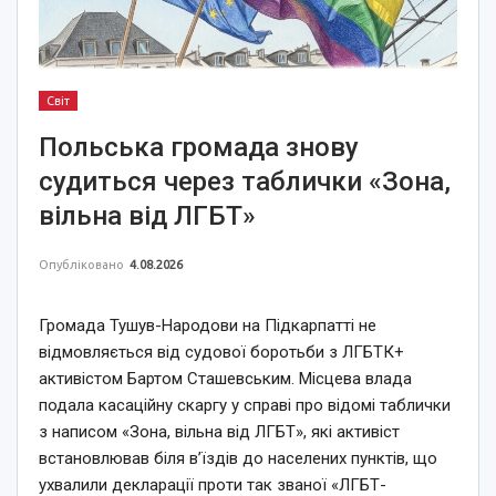
Світ
Польська громада знову
судиться через таблички «Зона,
вільна від ЛГБТ»
Опубліковано
4.08.2026
Громада Тушув-Народови на Підкарпатті не
відмовляється від судової боротьби з ЛГБТК+
активістом Бартом Сташевським. Місцева влада
подала касаційну скаргу у справі про відомі таблички
з написом «Зона, вільна від ЛГБТ», які активіст
встановлював біля в’їздів до населених пунктів, що
ухвалили декларації проти так званої «ЛГБТ-