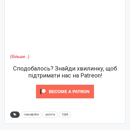
(більше…)
Сподобалось? Знайди хвилинку, щоб
підтримати нас на Patreon!
гомофобія
релігія
США