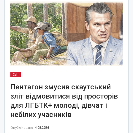
Світ
Пентагон змусив скаутський
зліт відмовитися від просторів
для ЛГБТК+ молоді, дівчат і
небілих учасників
Опубліковано
4.08.2026