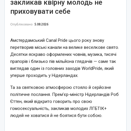
закликав квірну молодь не
приховувати себе
Опубліковано
5.08.2026
Амстердамський Canal Pride цього року знову
перетворив міські канали на велике веселкове свято.
Десятки яскраво оформлених човнів, музика, тисячі
прапорів і близько пів мільйона глядачів — саме так
виглядав один із головних заходів WorldPride, який
уперше проходить у Нідерландах.
Та за святковою атмосферою стояло й серйозне
політичне послання. Прем’єр-міністр Нідерландів Роб
Єттен, який відкрито говорить про свою
гомосексуальність, закликав молодих ЛГБТІК+
людей не ховатися й не боятися бути собою.