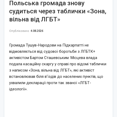
Польська громада знову
судиться через таблички «Зона,
вільна від ЛГБТ»
Опубліковано
4.08.2026
Громада Тушув-Народови на Підкарпатті не
відмовляється від судової боротьби з ЛГБТК+
активістом Бартом Сташевським. Місцева влада
подала касаційну скаргу у справі про відомі таблички
з написом «Зона, вільна від ЛГБТ», які активіст
встановлював біля в’їздів до населених пунктів, що
ухвалили декларації проти так званої «ЛГБТ-
ідеології».