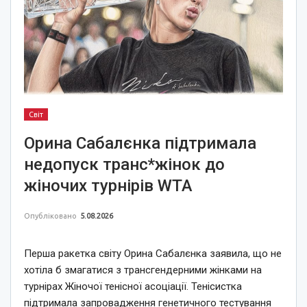
Світ
Орина Сабалєнка підтримала
недопуск транс*жінок до
жіночих турнірів WTA
Опубліковано
5.08.2026
Перша ракетка світу Орина Сабалєнка заявила, що не
хотіла б змагатися з трансгендерними жінками на
турнірах Жіночої тенісної асоціації. Тенісистка
підтримала запровадження генетичного тестування