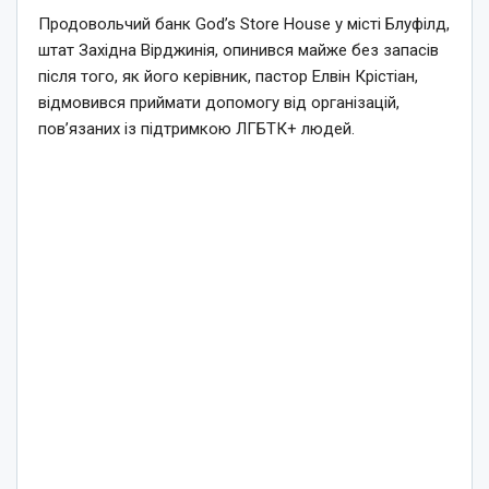
Продовольчий банк God’s Store House у місті Блуфілд,
штат Західна Вірджинія, опинився майже без запасів
після того, як його керівник, пастор Елвін Крістіан,
відмовився приймати допомогу від організацій,
пов’язаних із підтримкою ЛГБТК+ людей.