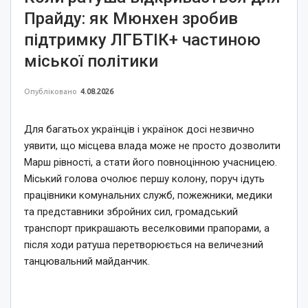
Прайду: як Мюнхен зробив
підтримку ЛГБТІК+ частиною
міської політики
Опубліковано
4.08.2026
Для багатьох українців і українок досі незвично
уявити, що місцева влада може не просто дозволити
Марш рівності, а стати його повноцінною учасницею.
Міський голова очолює першу колону, поруч ідуть
працівники комунальних служб, пожежники, медики
та представники збройних сил, громадський
транспорт прикрашають веселковими прапорами, а
після ходи ратуша перетворюється на величезний
танцювальний майданчик.