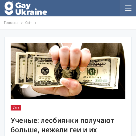
Головна
Світ
Світ
Ученые: лесбиянки получают
больше, нежели геи и их