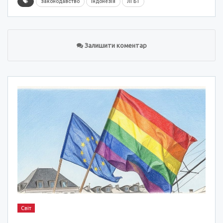
законодавство
Індонезія
ЛГБТ
Залишити коментар
Світ