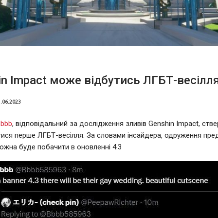
in Impact може відбутись ЛГБТ-весілл
.06.2023
Bbbb
, відповідальний за дослідження зливів Genshin Impact, ств
утися перше ЛГБТ-весілля. За словами інсайдера, одруження пре
можна буде побачити в оновленні 4.3