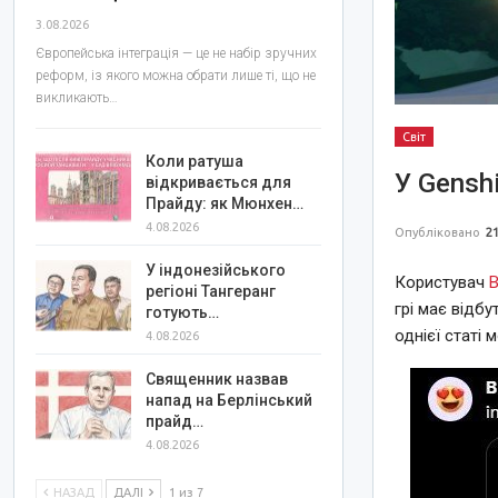
3.08.2026
Європейська інтеграція — це не набір зручних
реформ, із якого можна обрати лише ті, що не
викликають…
Світ
Коли ратуша
У Gensh
відкривається для
Прайду: як Мюнхен…
4.08.2026
Опубліковано
21
У індонезійського
Користувач
регіоні Тангеранг
грі має відб
готують…
однієї статі 
4.08.2026
Священник назвав
напад на Берлінський
прайд…
4.08.2026
НАЗАД
ДАЛІ
1 из 7