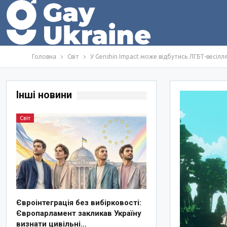
Головна
Світ
У Genshin Impact може відбутись ЛГБТ-весілл
Інші новини
Світ
Євроінтеграція без вибірковості:
Європарламент закликав Україну
визнати цивільні…