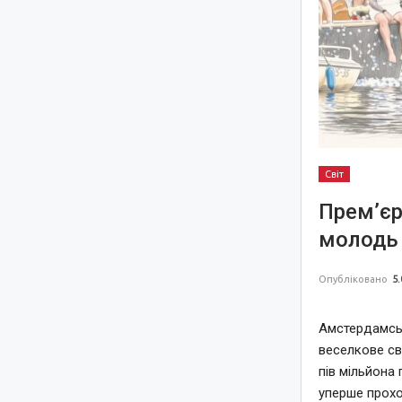
Світ
Прем’єр
молодь 
Опубліковано
5.
Амстердамськ
веселкове св
пів мільйона 
уперше прохо