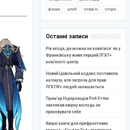
фільми
шлюб
інтерв'ю
історія
Останні записи
Рік місця, де можна не ховатися: як у
Франківську живе перший ЛГБТ+
ком’юніті-центр
Новий Цивільний кодекс поставили
на паузу, але загроза для прав
ЛГБТІК+ людей залишається
Прем’єр Нідерландів Роб Єттен
закликав квірну молодь не
приховувати себе
Квірні книги для прифронтових