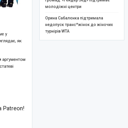
громад: «Гендер Зед» підтримає
молодіжні центри
Орина Сабалєнка підтримала
недопуск транс*жінок до жіночих
турнірів WTA
ме у
иглядає, як
им аргументом
статеві
 Patreon!