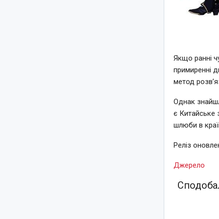
Якщо ранні ч
примиренні дв
метод розв’я
Однак знайшл
є Китайське 
шлюби в країн
Реліз оновле
Джерело
Сподобал