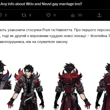
ють узаконити стосунки Різлі та Навілетта. Про першого персо
, тоді як другий є верховним суддею нової локації – Фонтейна. Р
авопорушника, ніж на служителя закону.