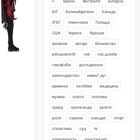
IT
Ізраїль
Австралія
Білорусь
ВІЛ
ВеликаБританія
Канада
ЛГБТ
Німеччина
Польща
США
Україна
Франція
активізм
актори
батьківство
військовілгбт
гей
гей_шлюби
гомофобія
дослідження
законодавство
камінґ_аут
кримінал
лесбійки
медицина
музика
освіта
політика
прайд
пропаганда
релігія
росія
серіали
скандал
спорт
статистика
суд
тв
толерантність
трансгендер