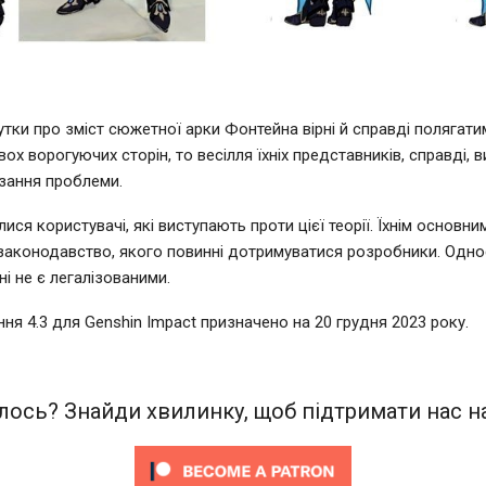
утки про зміст сюжетної арки Фонтейна вірні й справді полягати
ох ворогуючих сторін, то весілля їхніх представників, справді, в
зання проблеми.
ися користувачі, які виступають проти цієї теорії. Їхнім основн
законодавство, якого повинні дотримуватися розробники. Одно
і не є легалізованими.
ння 4.3 для Genshin Impact призначено на 20 грудня 2023 року.
ось? Знайди хвилинку, щоб підтримати нас на