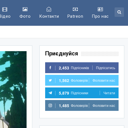
Відео
Фото
Контакти
Patreon
Про нас
Приєднуйся
2,453
Підпісників
Підпісатись
1,562
Фоловерів
Фоловити нас
5,879
Підпісники
Читати
1,485
Фоловерів
Фоловити нас