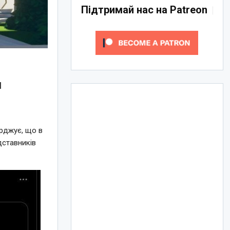
Підтримай нас на Patreon
я
ерджує, що в
дставників