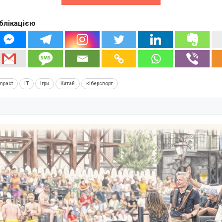
блікацією
mpact
IT
ігри
Китай
кіберспорт