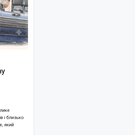
ну
елике
в і близько
e, який