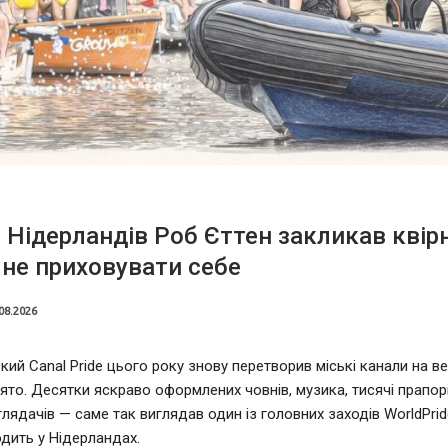
 Нідерландів Роб Єттен закликав квір
не приховувати себе
08.2026
ий Canal Pride цього року знову перетворив міські канали на в
ято. Десятки яскраво оформлених човнів, музика, тисячі прапорі
глядачів — саме так виглядав один із головних заходів WorldPrid
дить у Нідерландах.