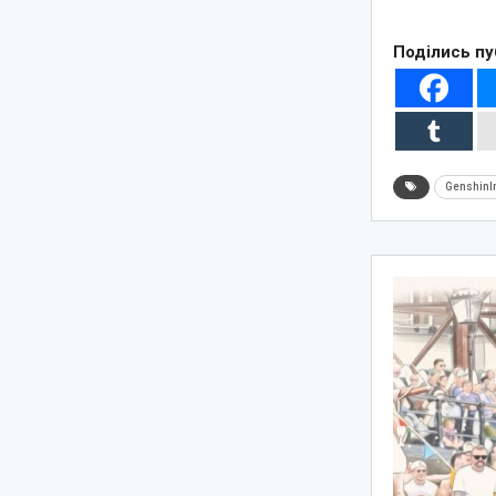
Поділись пу
GenshinI