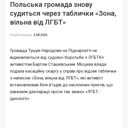
Польська громада знову
судиться через таблички «Зона,
вільна від ЛГБТ»
Опубліковано
4.08.2026
Громада Тушув-Народови на Підкарпатті не
відмовляється від судової боротьби з ЛГБТК+
активістом Бартом Сташевським. Місцева влада
подала касаційну скаргу у справі про відомі таблички
з написом «Зона, вільна від ЛГБТ», які активіст
встановлював біля в’їздів до населених пунктів, що
ухвалили декларації проти так званої «ЛГБТ-
ідеології».