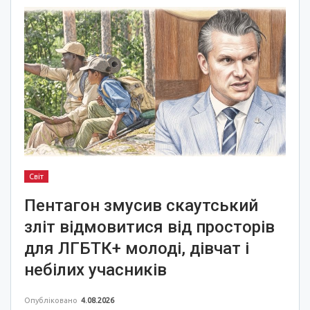
Світ
Пентагон змусив скаутський
зліт відмовитися від просторів
для ЛГБТК+ молоді, дівчат і
небілих учасників
Опубліковано
4.08.2026