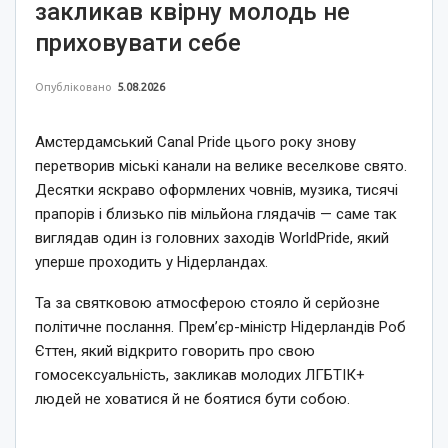
закликав квірну молодь не
приховувати себе
Опубліковано
5.08.2026
Амстердамський Canal Pride цього року знову
перетворив міські канали на велике веселкове свято.
Десятки яскраво оформлених човнів, музика, тисячі
прапорів і близько пів мільйона глядачів — саме так
виглядав один із головних заходів WorldPride, який
уперше проходить у Нідерландах.
Та за святковою атмосферою стояло й серйозне
політичне послання. Прем’єр-міністр Нідерландів Роб
Єттен, який відкрито говорить про свою
гомосексуальність, закликав молодих ЛГБТІК+
людей не ховатися й не боятися бути собою.