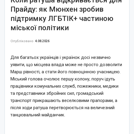
Прайду: як Мюнхен зробив
підтримку ЛГБТІК+ частиною
міської політики
Опубліковано
4.08.2026
Для багатьох українців і українок досі незвично
уявити, що місцева влада може не просто дозволити
Марш рівності, а стати його повноцінною учасницею.
Міський голова очолює першу колону, поруч ідуть
працівники комунальних служб, пожежники, медики
та представники збройних сил, громадський
транспорт прикрашають веселковими прапорами, а
після ходи ратуша перетворюється на величезний
танцювальний майданчик.