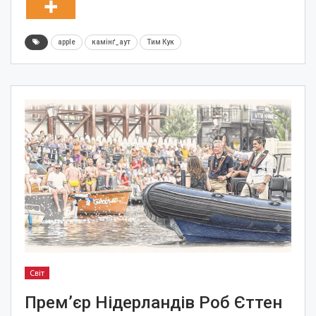
apple
камінґ_аут
Тим Кук
Світ
Прем’єр Нідерландів Роб Єттен