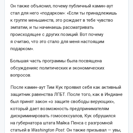
Он также объяснил, почему публичный камин-аут
стал для него «подарком»: «Если ты принадлежишь
к группе меньшинств, это рождает в тебе чувство
эмпатии, и ты начинаешь рассматривать
происходящее с других позиций. Вот почему
я считаю, что это стало для меня настоящим
подарком».
Большая часть программы была посвящена
обсужденияс политических и экономических
вопросов.
После камин-аут Тим Кук проявил себя как активный
защитник равенства ЛГБТ. После того, как в Индиане
был принят закон «о защите свободы верующих»,
который дает возможность предпринимателям
дискриминировать гомосексуалов, Кук обрушился
на губернатора штата Майка Пенса с разгромной
статьей в
Washington Post
. Он также призывал — увы,