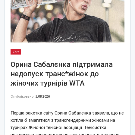
Світ
Орина Сабалєнка підтримала
недопуск транс*жінок до
жіночих турнірів WTA
Опубліковано
5.08.2026
Перша ракетка світу Орина Сабалєнка заявила, що не
хотіла б змагатися з трансгендерними жінками на
турнірах Жіночої тенісної асоціації. Тенісистка
підтримала запровадження генетичного тестування