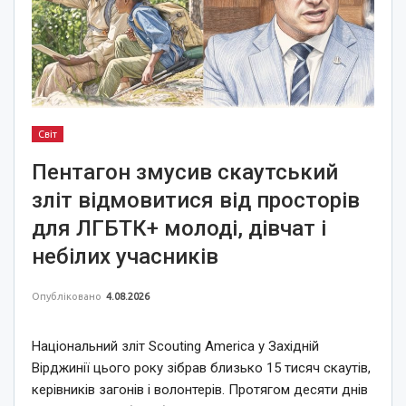
Світ
Пентагон змусив скаутський
зліт відмовитися від просторів
для ЛГБТК+ молоді, дівчат і
небілих учасників
Опубліковано
4.08.2026
Національний зліт Scouting America у Західній
Вірджинії цього року зібрав близько 15 тисяч скаутів,
керівників загонів і волонтерів. Протягом десяти днів