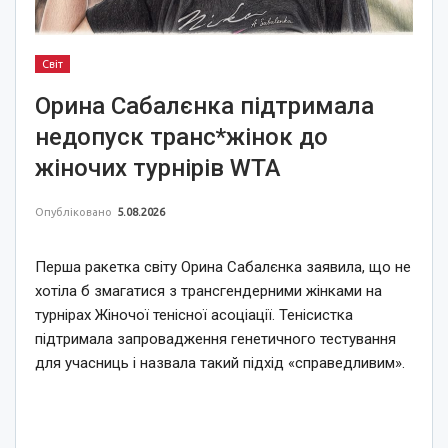
Світ
Орина Сабалєнка підтримала
недопуск транс*жінок до
жіночих турнірів WTA
Опубліковано
5.08.2026
Перша ракетка світу Орина Сабалєнка заявила, що не
хотіла б змагатися з трансгендерними жінками на
турнірах Жіночої тенісної асоціації. Тенісистка
підтримала запровадження генетичного тестування
для учасниць і назвала такий підхід «справедливим».