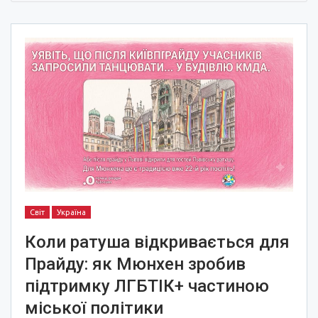
Світ
Україна
Коли ратуша відкривається для
Прайду: як Мюнхен зробив
підтримку ЛГБТІК+ частиною
міської політики