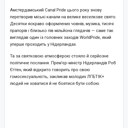
Амстердамський Canal Pride цього року знову
перетворив міські канали на велике веселкове свято.
Десятки яскраво оформлених човнів, музика, тисячі
прапорів і близько пів мільйона глядачів — саме так
виглядав один із головних заходів WorldPride, який
уперше проходить у Нідерландах.
Та за святковою атмосферою стояло й серйозне
політичне послання. Прем’єр-міністр Нідерландів Роб
Єттен, який відкрито говорить про свою
гомосексуальність, закликав молодих ЛГБТІК+
людей не ховатися й не боятися бути собою.