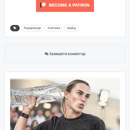
Нідерланди
політика
прайд
Залишити коментар