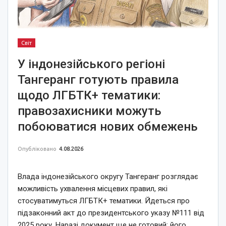
Світ
У індонезійського регіоні
Тангеранг готують правила
щодо ЛГБТК+ тематики:
правозахисники можуть
побоюватися нових обмежень
Опубліковано
4.08.2026
Влада індонезійського округу Тангеранг розглядає
можливість ухвалення місцевих правил, які
стосуватимуться ЛГБТК+ тематики. Йдеться про
підзаконний акт до президентського указу №111 від
2025 року. Наразі документ ще не готовий: його