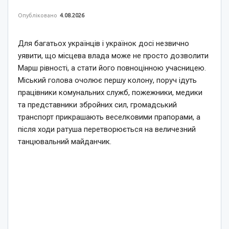
Опубліковано
4.08.2026
Для багатьох українців і українок досі незвично
уявити, що місцева влада може не просто дозволити
Марш рівності, а стати його повноцінною учасницею.
Міський голова очолює першу колону, поруч ідуть
працівники комунальних служб, пожежники, медики
та представники збройних сил, громадський
транспорт прикрашають веселковими прапорами, а
після ходи ратуша перетворюється на величезний
танцювальний майданчик.