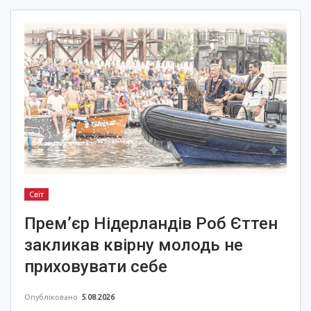
Світ
Прем’єр Нідерландів Роб Єттен
закликав квірну молодь не
приховувати себе
Опубліковано
5.08.2026