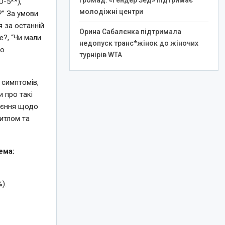
громад: «Гендер Зед» підтримає
-5**),
молодіжні центри
?” За умови
 за останній
Орина Сабалєнка підтримала
е?, “Чи мали
недопуск транс*жінок до жіночих
бо
турнірів WTA
 симптомів,
 про такі
коєння щодо
житлом та
ема:
).