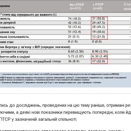
ись до досліджень, проведених на цю тему раніше, отримані ре
снуючими, а деякі нові показники перевищують попередні, коли й
ТСР у зазначеній загальній спільноті.