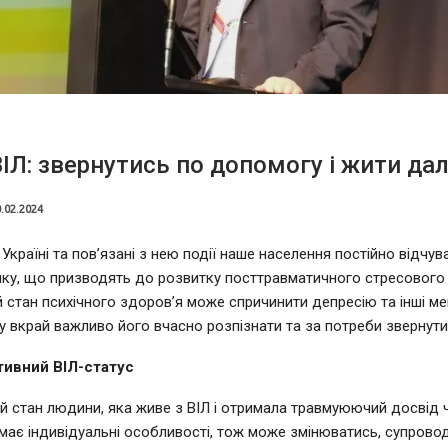
ВІЛ: звернутись по допомогу і жити дал
.02.2024
 Україні та пов’язані з нею події наше населення постійно відчув
ику, що призводять до розвитку посттравматичного стресового
й стан психічного здоров’я може спричинити депресію та інші ме
у вкрай важливо його вчасно розпізнати та за потреби звернути
тивний ВІЛ-статус
й стан людини, яка живе з ВІЛ і отримала травмуюючий досвід 
ї, має індивідуальні особливості, тож може змінюватись, супров