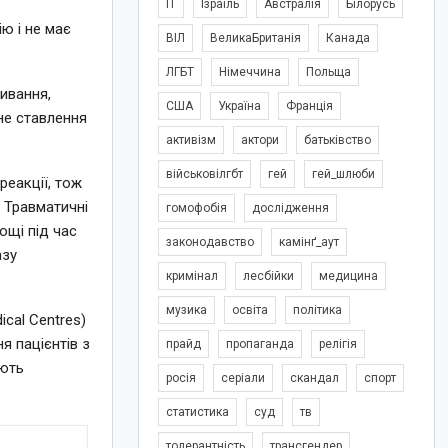
IT
Ізраїль
Австралія
Білорусь
ю і не має
ВІЛ
ВеликаБританія
Канада
ЛГБТ
Німеччина
Польща
живання,
США
Україна
Франція
не ставлення
активізм
актори
батьківство
військовілгбт
гей
гей_шлюби
реакції, тож
 Травматичні
гомофобія
дослідження
ощі під час
законодавство
камінґ_аут
азу
кримінал
лесбійки
медицина
музика
освіта
політика
cal Centres)
я пацієнтів з
прайд
пропаганда
релігія
ають
росія
серіали
скандал
спорт
статистика
суд
тв
толерантність
трансгендер