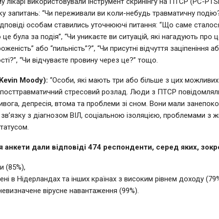
му лікарі використовували інструмент скринінгу на ПТСР (PC-PTSD
ку запитань: “Чи переживали ви коли-небудь травматичну подію
ідповіді особам ставились уточнюючі питання: “Що саме сталося
 це була за подія”, “Чи уникаєте ви ситуацій, які нагадують про ц
оженість” або “пильність”?”, “Чи присутні відчуття заціпеніння а
сті?”, “Чи відчуваєте провину через це?” тощо.
Kevin Moody):
“Особи, які мають три або більше з цих можливих
посттравматичний стресовий розлад. Люди з ПТСР повідомляли
ривога, депресія, втома та проблеми зі сном. Вони мали занепо
 зв’язку з діагнозом ВІЛ, соціальною ізоляцією, проблемами з 
статусом.
я анкети дали відповіді 474 респонденти, серед яких, зокр
и (85%),
ні в Нідерландах та інших країнах з високим рівнем доходу (79%
евизначене вірусне навантаження (99%).