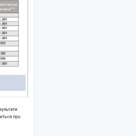
зультати
деться про