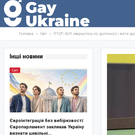
Головна
Світ
ПТСР і ВІЛ: звернутись по допомогу і жити да
Інші новини
Світ
Євроінтеграція без вибірковості:
Європарламент закликав Україну
визнати цивільні…