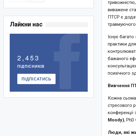
тривожністю,
виважене ста
ПТСР є додат
Лайкни нас
травмуючого 
Існує багато
практики для
контролювати
2,453
бажаного ефек
консультацією
ПІДПІСНИКІВ
психічного з
ПІДПІСАТИСЬ
Вивчення ПТ
Кожна сьома 
стресового р
конференції 
Moody)
, PhD
Люди, які ж