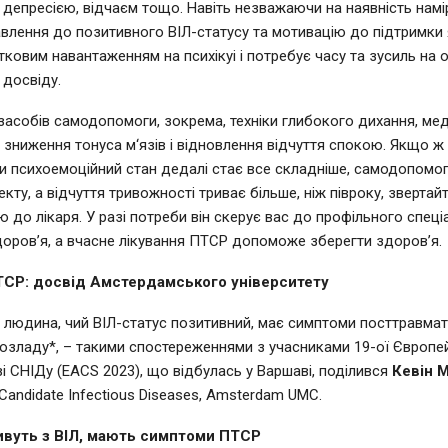
 депресією, відчаєм тощо. Навіть незважаючи на наявність намі
влення до позитивного ВІЛ-статусу та мотивацію до підтримки 
ковим навантаженням на психікуі і потребує часу та зусиль на 
досвіду.
 засобів самодопомоги, зокрема, техніки глибокого дихання, мед
 зниження тонуса м‘язів і відновлення відчуття спокою. Якщо ж
 психоемоційний стан дедалі стає все складніше, самодопомог
ту, а відчуття тривожності триває більше, ніж півроку, звертай
 до лікаря. У разі потреби він скерує вас до профільного спеціа
доров’я, а вчасне лікування ПТСР допоможе зберегти здоров’я.
СР: досвід Амстердамського університету
людина, чий ВІЛ-статус позитивний, має симптоми посттравма
озладу*, – такими спостереженнями з учасниками 19-ої Європе
зі СНІДу (EACS 2023), що відбулась у Варшаві, поділився
Кевін М
 Candidate Infectious Diseases, Amsterdam UMC.
ивуть з ВІЛ, мають симптоми ПТСР