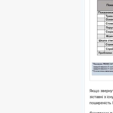
Якщо звернут
зіставні з і
поширеність П