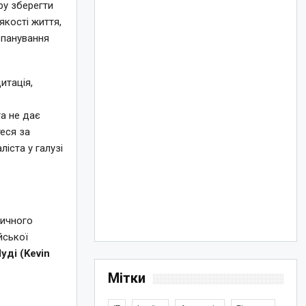
ру зберегти
якості життя,
опанування
итація,
а не дає
теся за
ліста у галузі
тичного
йської
уді (Kevin
Мітки