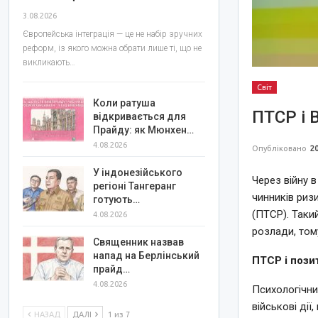
3.08.2026
Європейська інтеграція — це не набір зручних
реформ, із якого можна обрати лише ті, що не
викликають…
Світ
Коли ратуша
ПТСР і 
відкривається для
Прайду: як Мюнхен…
4.08.2026
Опубліковано
20
У індонезійського
Через війну в
регіоні Тангеранг
чинників риз
готують…
(ПТСР). Таки
4.08.2026
розлади, том
Священник назвав
напад на Берлінський
ПТСР і пози
прайд…
4.08.2026
Психологічни
військові ді
НАЗАД
ДАЛІ
1 из 7