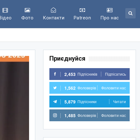
Відео
Фото
Контакти
Patreon
Про нас
Приєднуйся
2,453
Підпісників
Підпісатись
1,562
Фоловерів
Фоловити нас
5,879
Підпісники
Читати
1,485
Фоловерів
Фоловити нас