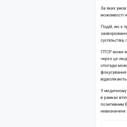
За яких умов
можливості н
Подій, які є 
захворювання
суспільства,
ПТСР може ви
через це люд
спогади можу
фокусування 
відволікають
У медичному 
в рамках вті
позитивним В
невизначене 