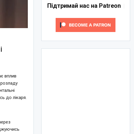
Підтримай нас на Patreon
і
ає вплив
 розладу
нтальні
сь до лікаря.
через
оджуючись