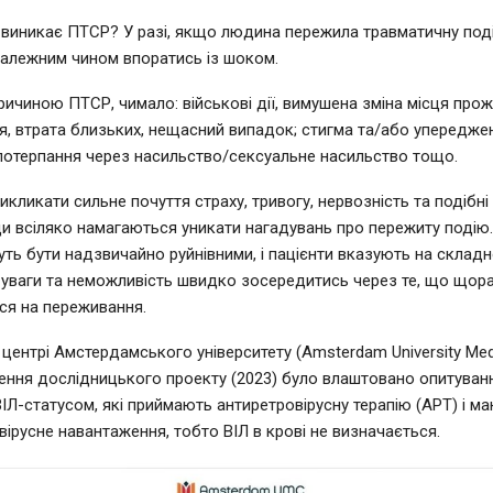
 виникає ПТСР? У разі, якщо людина пережила травматичну поді
алежним чином впоратись із шоком.
причиною ПТСР, чимало: військові дії, вимушена зміна місця про
, втрата близьких, нещасний випадок; стигма та/або упередже
 потерпання через насильство/сексуальне насильство тощо.
кликати сильне почуття страху, тривогу, нервозність та подібні 
и всіляко намагаються уникати нагадувань про пережиту подію.
ть бути надзвичайно руйнівними, і пацієнти вказують на складн
уваги та неможливість швидко зосередитись через те, що щор
ся на переживання.
центрі Амстердамського університету (Amsterdam University Medi
лення дослідницького проекту (2023) було влаштовано опитуванн
ІЛ-статусом, які приймають антиретровірусну терапію (АРТ) і м
вірусне навантаження, тобто ВІЛ в крові не визначається.