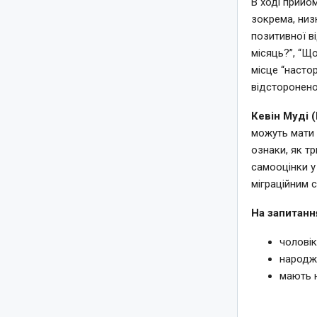
В ході прийо
зокрема, низ
позитивної в
місяць?”, “Що
місце “настор
відсторонено
Кевін Муді (
можуть мати 
ознаки, як т
самооцінки у
міграційним 
На запитанн
чоловік
народже
мають н