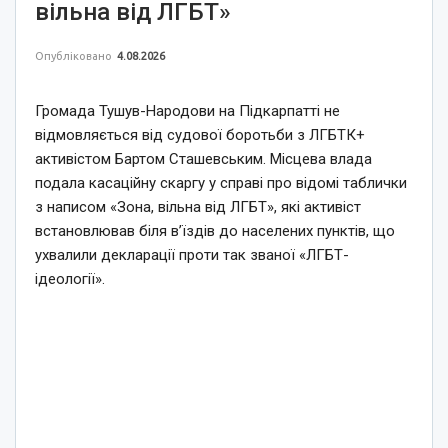
вільна від ЛГБТ»
Опубліковано
4.08.2026
Громада Тушув-Народови на Підкарпатті не
відмовляється від судової боротьби з ЛГБТК+
активістом Бартом Сташевським. Місцева влада
подала касаційну скаргу у справі про відомі таблички
з написом «Зона, вільна від ЛГБТ», які активіст
встановлював біля в’їздів до населених пунктів, що
ухвалили декларації проти так званої «ЛГБТ-
ідеології».