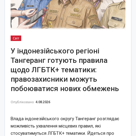
Світ
У індонезійського регіоні
Тангеранг готують правила
щодо ЛГБТК+ тематики:
правозахисники можуть
побоюватися нових обмежень
Опубліковано
4.08.2026
Влада індонезійського округу Тангеранг розглядає
можливість ухвалення місцевих правил, які
стосуватимуться ЛГБТК+ тематики. Йдеться про