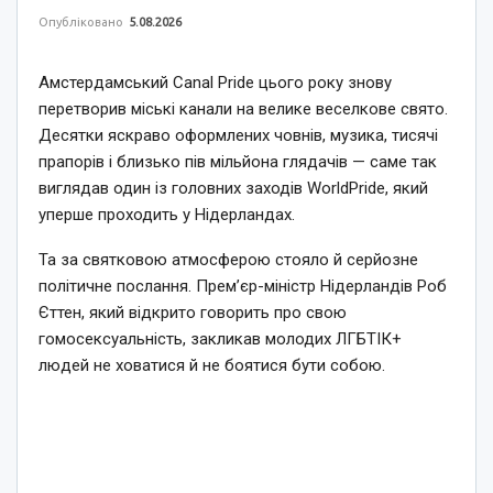
Опубліковано
5.08.2026
Амстердамський Canal Pride цього року знову
перетворив міські канали на велике веселкове свято.
Десятки яскраво оформлених човнів, музика, тисячі
прапорів і близько пів мільйона глядачів — саме так
виглядав один із головних заходів WorldPride, який
уперше проходить у Нідерландах.
Та за святковою атмосферою стояло й серйозне
політичне послання. Прем’єр-міністр Нідерландів Роб
Єттен, який відкрито говорить про свою
гомосексуальність, закликав молодих ЛГБТІК+
людей не ховатися й не боятися бути собою.