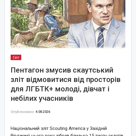
Світ
Пентагон змусив скаутський
зліт відмовитися від просторів
для ЛГБТК+ молоді, дівчат і
небілих учасників
Опубліковано
4.08.2026
Національний зліт Scouting America у Західній
Вірджинії цього року зібрав близько 15 тисяч скаутів,