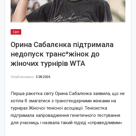
Світ
Орина Сабалєнка підтримала
недопуск транс*жінок до
жіночих турнірів WTA
Опубліковано
5.08.2026
Перша ракетка світу Орина Сабалєнка заявила, що не
хотіла б змагатися з трансгендерними жінками на
турнірах Жіночої тенісної асоціації. Тенісистка
підтримала запровадження генетичного тестування
для учасниць і назвала такий підхід «справедливим».