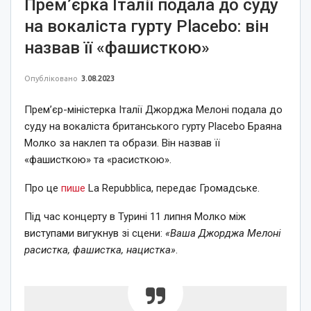
Прем’єрка Італії подала до суду
на вокаліста гурту Placеbo: він
назвав її «фашисткою»
Опубліковано
3.08.2023
Премʼєр-міністерка Італії Джорджа Мелоні подала до
суду на вокаліста британського гурту Placebo Браяна
Молко за наклеп та образи. Він назвав її
«фашисткою» та «расисткою».
Про це
пише
La Repubblica, передає Громадське.
Під час концерту в Турині 11 липня Молко між
виступами вигукнув зі сцени:
«Ваша Джорджа Мелоні
расистка, фашистка, нацистка»
.