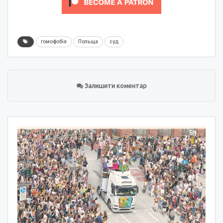
гомофобія
Польща
суд
Залишити коментар