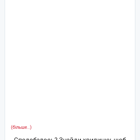
(більше…)
Сподобалось? Знайди хвилинку, щоб