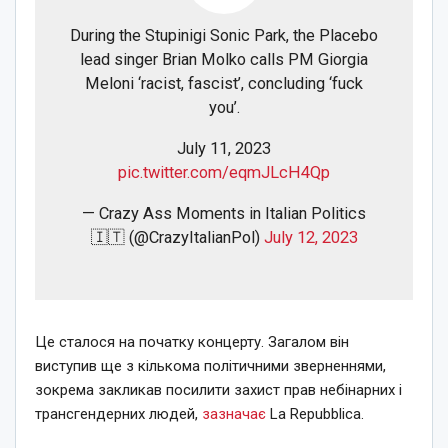
During the Stupinigi Sonic Park, the Placebo
lead singer Brian Molko calls PM Giorgia
Meloni ‘racist, fascist’, concluding ‘fuck
you’.
July 11, 2023
pic.twitter.com/eqmJLcH4Qp
— Crazy Ass Moments in Italian Politics
🇮🇹 (@CrazyItalianPol)
July 12, 2023
Це сталося на початку концерту. Загалом він
виступив ще з кількома політичними зверненнями,
зокрема закликав посилити захист прав небінарних і
трансгендерних людей,
зазначає
La Repubblica.