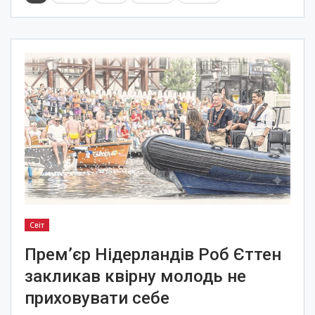
Світ
Прем’єр Нідерландів Роб Єттен
закликав квірну молодь не
приховувати себе