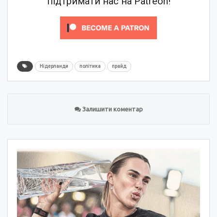
підтримати нас на Patreon!
Нідерланди
політика
прайд
Залишити коментар