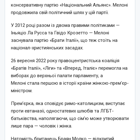
консервативну партію «Національний Альянс». Мелоні
продовжила свій політичний шлях у цій партії.
У 2012 році разом із двома правими політиками —
Іньяціо Ла Русса та Гвідо Крозетто — Мелоні
заснувала партію «Брати Італії», що теж стоїть на
націонал-християнських засадах.
26 вересня 2022 року правоцентристська коаліція
«Братів Італії», «Ліги» та «Вперед, Італіє» перемогла на
виборах до верхньої палати парламенту, а
Мелоні стала першою в історії країни жінкою-прем’єр-
міністром.
Прем’єрка, яка сповідує римо-католицизм, виступає
проти евтаназії, одностатевих шлюбів та ЛГБТ-
батьківства, наполягаючи, що сім’ю може утворювати
лише пара — чоловік і жінка.
Натомість британець Браян Молко — відкритий