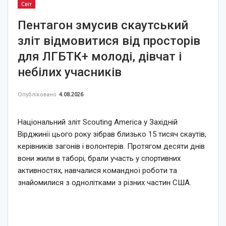
Світ
Пентагон змусив скаутський
зліт відмовитися від просторів
для ЛГБТК+ молоді, дівчат і
небілих учасників
Опубліковано
4.08.2026
Національний зліт Scouting America у Західній
Вірджинії цього року зібрав близько 15 тисяч скаутів,
керівників загонів і волонтерів. Протягом десяти днів
вони жили в таборі, брали участь у спортивних
активностях, навчалися командної роботи та
знайомилися з однолітками з різних частин США.