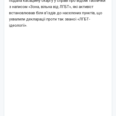
подала касаційну скаргу у справі про відомі таблички
з написом «Зона, вільна від ЛГБТ», які активіст
встановлював біля в’їздів до населених пунктів, що
ухвалили декларації проти так званої «ЛГБТ-
ідеології».