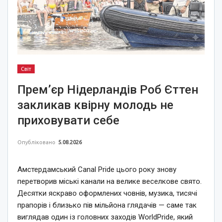
Світ
Прем’єр Нідерландів Роб Єттен
закликав квірну молодь не
приховувати себе
Опубліковано
5.08.2026
Амстердамський Canal Pride цього року знову
перетворив міські канали на велике веселкове свято.
Десятки яскраво оформлених човнів, музика, тисячі
прапорів і близько пів мільйона глядачів — саме так
виглядав один із головних заходів WorldPride, який