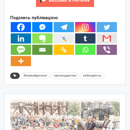
Поділись публікацією
ВеликаБританія
законодавство
небінарність