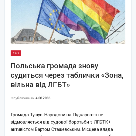
Світ
Польська громада знову
судиться через таблички «Зона,
вільна від ЛГБТ»
Опубліковано
4.08.2026
Громада Тушув-Народови на Підкарпатті не
відмовляється від судової боротьби з ЛГБТК+
активістом Бартом Сташевським. Місцева влада