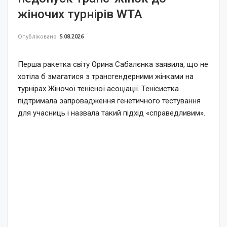
жіночих турнірів WTA
Опубліковано
5.08.2026
Перша ракетка світу Орина Сабалєнка заявила, що не
хотіла б змагатися з трансгендерними жінками на
турнірах Жіночої тенісної асоціації. Тенісистка
підтримала запровадження генетичного тестування
для учасниць і назвала такий підхід «справедливим».