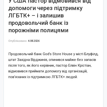
У США пастор відмовився від
допомоги через підтримку
ЛГБТК+ – і залишив
продовольчий банк із
порожніми полицями
Опубліковано
4.08.2026
Продовольчий банк God’s Store House у місті Блуфілд,
штат Західна Вірджинія, опинився майже без запасів
після того, як його керівник, пастор Елвін Крістіан,
відмовився приймати допомогу від організацій,
пов’язаних із підтримкою ЛГБТК+ людей.