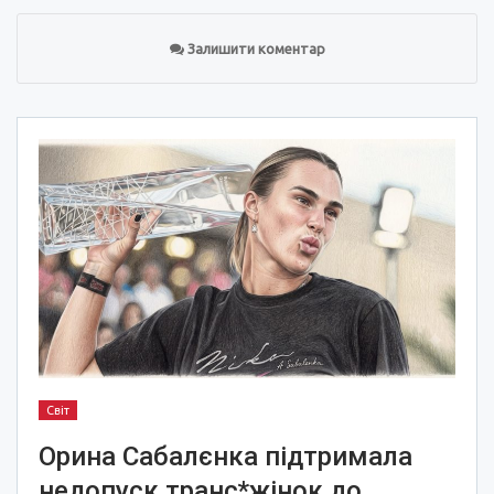
Залишити коментар
Світ
Орина Сабалєнка підтримала
недопуск транс*жінок до