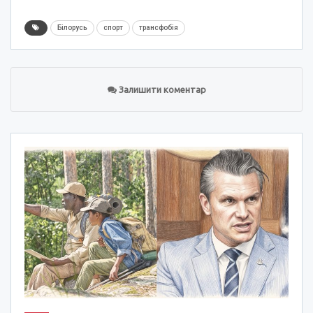
Білорусь
спорт
трансфобія
Залишити коментар