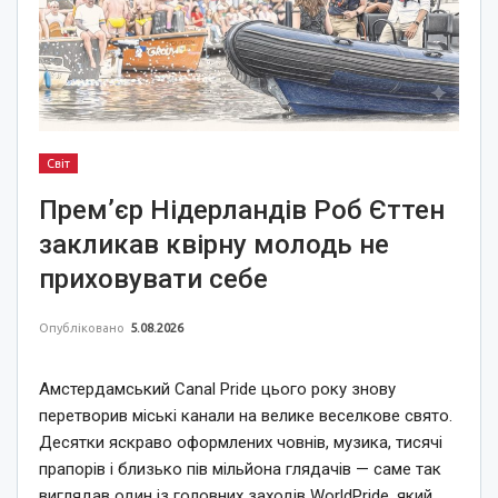
Світ
Прем’єр Нідерландів Роб Єттен
закликав квірну молодь не
приховувати себе
Опубліковано
5.08.2026
Амстердамський Canal Pride цього року знову
перетворив міські канали на велике веселкове свято.
Десятки яскраво оформлених човнів, музика, тисячі
прапорів і близько пів мільйона глядачів — саме так
виглядав один із головних заходів WorldPride, який