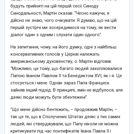
будуть прийняті на цій першій сесії Синоду
Синодальності, Мартін сказав: “Чесно кажучи, я
дійсно не знаю, чого очікувати. Я думаю, що на цій
першій зустрічі ми зосередимося на тому, як вести
діалог один з одним і слухати один одного”.
На запитання, чому, на його думку, одні з найбільш
консервативних голосів у Церкві належать
американському духовенству, о. Мартін відповів:
“Можливо, це тому, що багато людей захоплювалися
Папою Іваном Павлом ІІ та Бенедиктом XVI, як і я. Це
стосується і мене. Однак зараз Папа Франциск
зайняв інший підхід. В принципі, змін не відбулося, але
деякі люди можуть бути збентежені”.
“Що мене дійсно бентежить, – продовжив Мартін, –
так це те, що в Сполучених Штатах деякі з тих самих
людей, які стверджували, що Папу ніколи не можна
критикувати під час понтифікатів Івана Павла II і