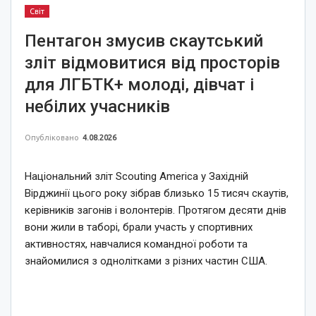
Світ
Пентагон змусив скаутський
зліт відмовитися від просторів
для ЛГБТК+ молоді, дівчат і
небілих учасників
Опубліковано
4.08.2026
Національний зліт Scouting America у Західній
Вірджинії цього року зібрав близько 15 тисяч скаутів,
керівників загонів і волонтерів. Протягом десяти днів
вони жили в таборі, брали участь у спортивних
активностях, навчалися командної роботи та
знайомилися з однолітками з різних частин США.