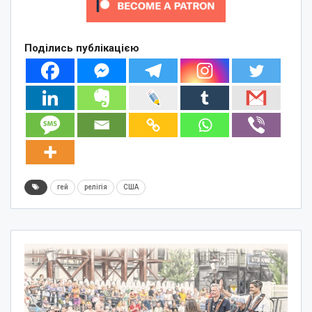
Поділись публікацією
гей
релігія
США