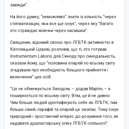
завжди”.
На його думку, “неможливо” знати їх кількість “через
стигматизацію, яка все ще існує”, через яку “багато
хто страждає мовчки через насмішки”.
Священик, відомий своєю про-ЛГБТК-активністю в
Католицькій Церкві, розповів, що ті, хто готував
Instrumentum Laboris для Синоду про синодальність,
сказали йому, що “половина єпархій по всьому світу
згадували про необхідність більшого прийняття і
включення” цих осіб.
“Це не обмежується Заходом, – додав Мартін, – а
поширюється по всьому світу. Втім, це й не дивно.
Чим більше людей ідентифікують себе як ЛГБТК, тим
більше сімей, парафій та єпархій це зачіпає. Тому існує
природний і зростаючий інтерес до розуміння того, як
надавати душпастирську опіку ЛГБТК-спільноті”.