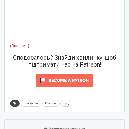
(більше…)
Сподобалось? Знайди хвилинку, щоб
підтримати нас на Patreon!
гомофобія
Польща
суд
Залишити коментар