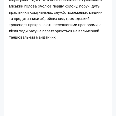
Марш рівності, а стати його повноцінною учасницею.
Міський голова очолює першу колону, поруч ідуть
працівники комунальних служб, пожежники, медики
та представники збройних сил, громадський
транспорт прикрашають веселковими прапорами, а
після ходи ратуша перетворюється на величезний
танцювальний майданчик.