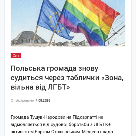
Світ
Польська громада знову
судиться через таблички «Зона,
вільна від ЛГБТ»
Опубліковано
4.08.2026
Громада Тушув-Народови на Підкарпатті не
відмовляється від судової боротьби з ЛГБТК+
активістом Бартом Сташевським. Місцева влада