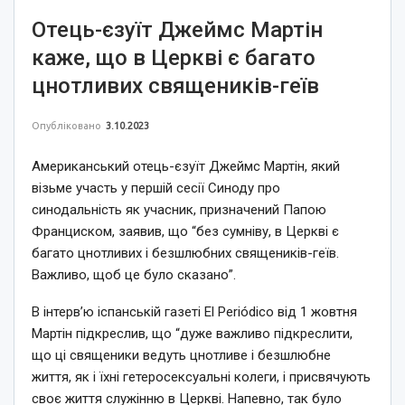
Отець-єзуїт Джеймс Мартін
каже, що в Церкві є багато
цнотливих священиків-геїв
Опубліковано
3.10.2023
Американський отець-єзуїт Джеймс Мартін, який
візьме участь у першій сесії Синоду про
синодальність як учасник, призначений Папою
Франциском, заявив, що “без сумніву, в Церкві є
багато цнотливих і безшлюбних священиків-геїв.
Важливо, щоб це було сказано”.
В інтерв’ю іспанській газеті El Periódico від 1 жовтня
Мартін підкреслив, що “дуже важливо підкреслити,
що ці священики ведуть цнотливе і безшлюбне
життя, як і їхні гетеросексуальні колеги, і присвячують
своє життя служінню в Церкві. Напевно, так було