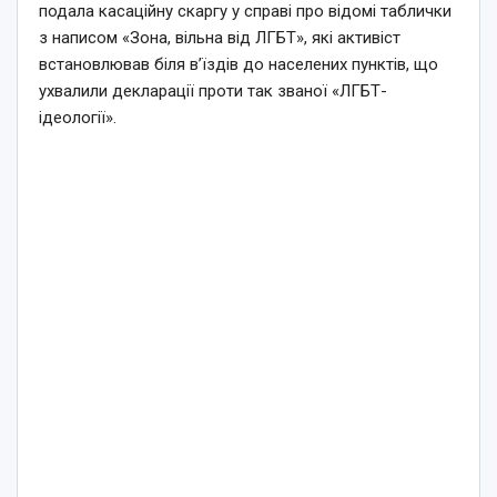
подала касаційну скаргу у справі про відомі таблички
з написом «Зона, вільна від ЛГБТ», які активіст
встановлював біля в’їздів до населених пунктів, що
ухвалили декларації проти так званої «ЛГБТ-
ідеології».