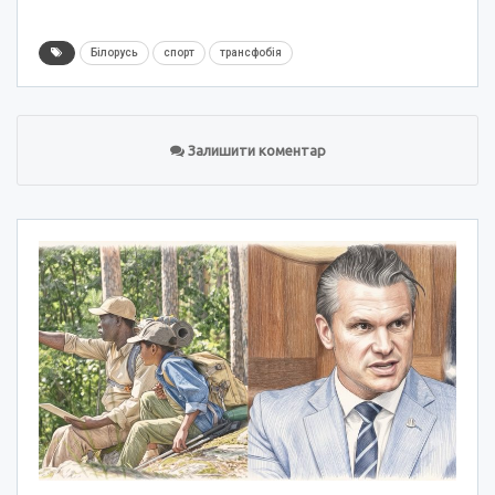
Білорусь
спорт
трансфобія
Залишити коментар