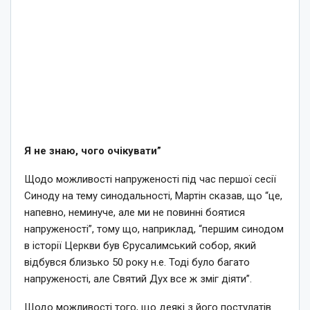
Я не знаю, чого очікувати”
Щодо можливості напруженості під час першої сесії
Синоду на тему синодальності, Мартін сказав, що “це,
напевно, неминуче, але ми не повинні боятися
напруженості”, тому що, наприклад, “першим синодом
в історії Церкви був Єрусалимський собор, який
відбувся близько 50 року н.е. Тоді було багато
напруженості, але Святий Дух все ж зміг діяти”.
Щодо можливості того, що деякі з його постулатів