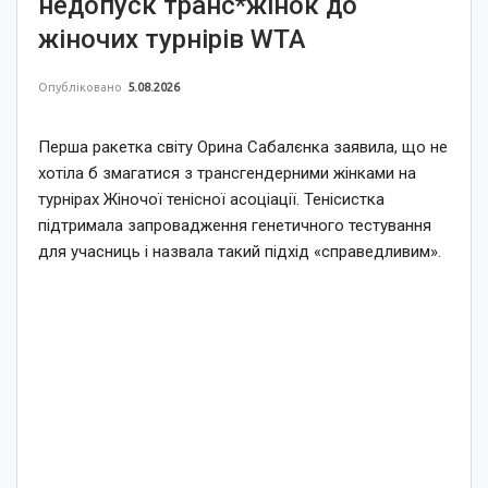
недопуск транс*жінок до
жіночих турнірів WTA
Опубліковано
5.08.2026
Перша ракетка світу Орина Сабалєнка заявила, що не
хотіла б змагатися з трансгендерними жінками на
турнірах Жіночої тенісної асоціації. Тенісистка
підтримала запровадження генетичного тестування
для учасниць і назвала такий підхід «справедливим».