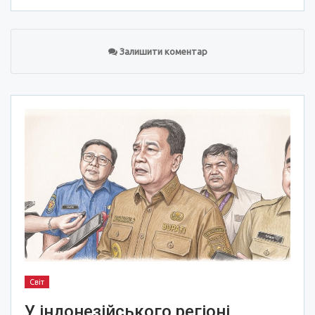
Залишити коментар
Світ
У індонезійського регіоні