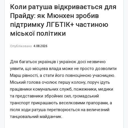
Коли ратуша відкривається для
Прайду: як Мюнхен зробив
підтримку ЛГБТІК+ частиною
міської політики
Опубліковано
4.08.2026
Для багатьох українців і українок досі незвично
уявити, що місцева влада може не просто дозволити
Марш рівності, а стати його повноцінною учасницею.
Міський голова очолює першу колону, поруч ідуть
працівники комунальних служб, пожежники, медики
та представники збройних сил, громадський
транспорт прикрашають веселковими прапорами, а
після ходи ратуша перетворюється на величезний
танцювальний майданчик.