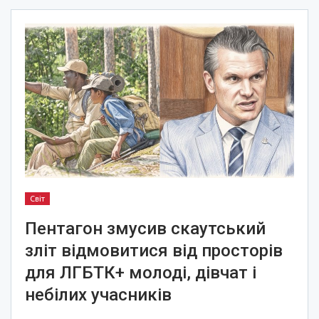
Світ
Пентагон змусив скаутський
зліт відмовитися від просторів
для ЛГБТК+ молоді, дівчат і
небілих учасників