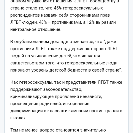
Знаком улучшения отношения к ЛГБТ-сообществу в
стране стало то, что 45% гетеросексуальных
респондентов назвали себя сторонниками прав
ЛГБТ-людей, 43% – противниками, а 12% выразили
нейтральное отношение.
В опубликованном докладе отмечается, что “даже
противники ЛГБТ также поддерживают право ЛГБТ-
людей на усыновление детей, что является
свидетельством того, что гетеросексуальные люди
признают уровень детской бедности в своей стране”.
Как гетеросексуалы, так и представители ЛГБТ также
поддерживают законодательство,
криминализирующее проявления ненависти,
просвещение родителей, искоренение
дискриминации в классах и кампании против травли в
школах.
Тем не менее, вопрос становится значительно