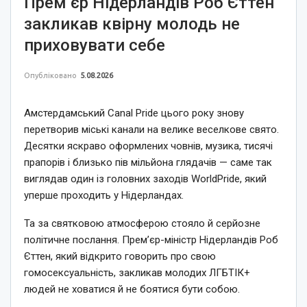
Прем’єр Нідерландів Роб Єттен
закликав квірну молодь не
приховувати себе
Опубліковано
5.08.2026
Амстердамський Canal Pride цього року знову
перетворив міські канали на велике веселкове свято.
Десятки яскраво оформлених човнів, музика, тисячі
прапорів і близько пів мільйона глядачів — саме так
виглядав один із головних заходів WorldPride, який
уперше проходить у Нідерландах.
Та за святковою атмосферою стояло й серйозне
політичне послання. Прем’єр-міністр Нідерландів Роб
Єттен, який відкрито говорить про свою
гомосексуальність, закликав молодих ЛГБТІК+
людей не ховатися й не боятися бути собою.