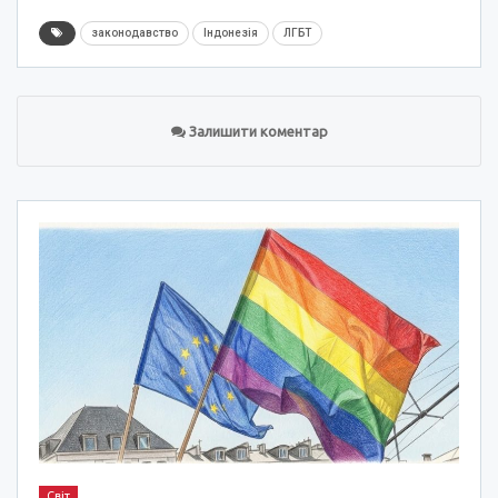
законодавство
Індонезія
ЛГБТ
Залишити коментар
Світ