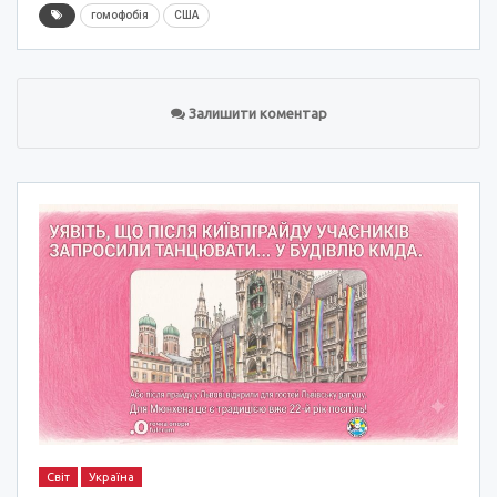
гомофобія
США
Залишити коментар
Світ
Україна