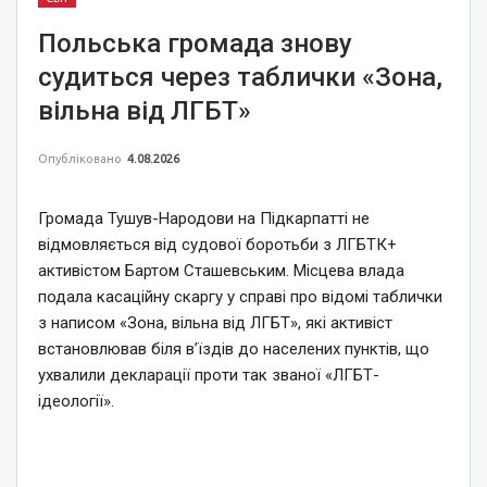
Польська громада знову
судиться через таблички «Зона,
вільна від ЛГБТ»
Опубліковано
4.08.2026
Громада Тушув-Народови на Підкарпатті не
відмовляється від судової боротьби з ЛГБТК+
активістом Бартом Сташевським. Місцева влада
подала касаційну скаргу у справі про відомі таблички
з написом «Зона, вільна від ЛГБТ», які активіст
встановлював біля в’їздів до населених пунктів, що
ухвалили декларації проти так званої «ЛГБТ-
ідеології».