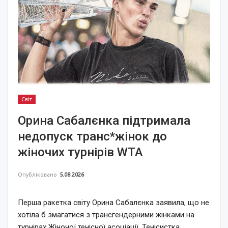
Світ
Орина Сабалєнка підтримала
недопуск транс*жінок до
жіночих турнірів WTA
Опубліковано
5.08.2026
Перша ракетка світу Орина Сабалєнка заявила, що не
хотіла б змагатися з трансгендерними жінками на
турнірах Жіночої тенісної асоціації. Тенісистка