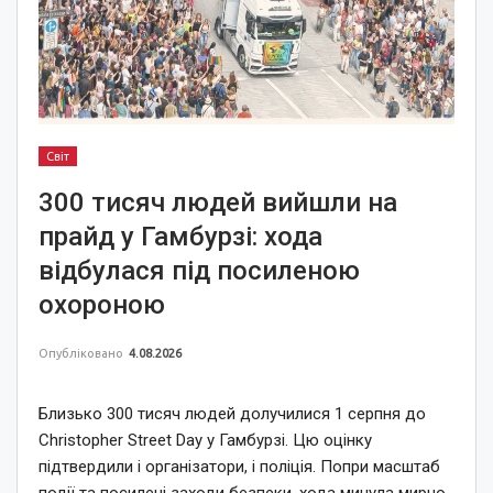
Світ
300 тисяч людей вийшли на
прайд у Гамбурзі: хода
відбулася під посиленою
охороною
Опубліковано
4.08.2026
Близько 300 тисяч людей долучилися 1 серпня до
Christopher Street Day у Гамбурзі. Цю оцінку
підтвердили і організатори, і поліція. Попри масштаб
події та посилені заходи безпеки, хода минула мирно.