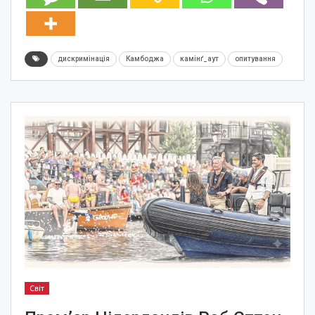
дискримінація
Камбоджа
камінґ_аут
опитування
Світ